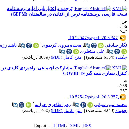
ترجمه و اعتباریابی اولیه پرسشنامه
سخه فارسی پرسشنامه ترس از افتادن در سالمندان (GFFM)
.
356-
34
‎ 10.52547/payesh.20.3.347
*
گار صادقی
،
مجیده هروی کریموی
،
ناهید رژه
،
علی منتظری
کیده
(6154 مشاهده)
|
متن کامل (PDF)
(3089 دریافت)
مشارکت اجتماعی: راهبردی کلیدی در
نترل بیماری همه گیر COVID-19
.
358-
35
‎ 10.52547/payesh.20.3.357
*
حمد امین شبانی
،
زهرا طاهری خرامه
کیده
(4240 مشاهده)
|
متن کامل (PDF)
(1460 دریافت)
Export as:
HTML
|
XML
|
RSS