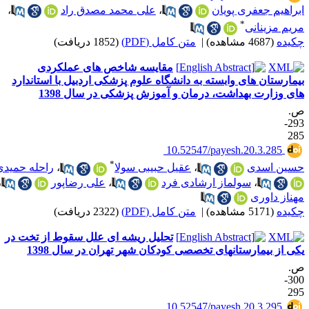
براهیم جعفری پویان
،
علی محمد مصدق راد
،
*
ریم مزینانی
کیده
(4687 مشاهده)
|
متن کامل (PDF)
(1852 دریافت)
مقایسه شاخص های عملکردی
یمارستان های وابسته به دانشگاه علوم پزشکی اردبیل با استاندارد
ای وزارت بهداشت، درمان و آموزش پزشکی در سال 1398
.
293-
28
‎ 10.52547/payesh.20.3.285
*
سین اسدی
،
عقیل حبیبی سولا
،
راحله حمیدی
،
سولماز ارشادی فرد
،
علی رضاپور
،
هناز داوری
کیده
(5171 مشاهده)
|
متن کامل (PDF)
(2322 دریافت)
تحلیل ریشه ای علل سقوط از تخت در
کی از بیمارستانهای تخصصی کودکان شهر تهران در سال 1398
.
300-
29
‎ 10.52547/payesh.20.3.295