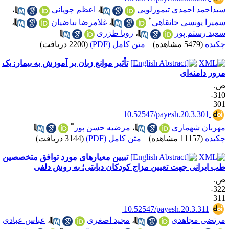
یداحمد احمدی تیمورلویی
،
اعظم چوپانی
،
*
میرا یونسی خانقاهی
،
غلامرضا بیاضیان
،
عید رستم پور
،
رویا طزری
کیده
(5479 مشاهده)
|
متن کامل (PDF)
(2200 دریافت)
تأثیر موانع زبان بر آموزش به بیمار: یک
رور دامنه‌ای
.
310-
30
‎ 10.52547/payesh.20.3.301
*
هربان شهماری
،
مرضیه حسن پور
کیده
(11157 مشاهده)
|
متن کامل (PDF)
(3144 دریافت)
تبیین معیارهای مورد توافق متخصصین
ب ایرانی جهت تعیین مزاج کودکان دیابتی؛ به روش دلفی
.
322-
31
‎ 10.52547/payesh.20.3.311
رتضی مجاهدی
،
مجید اصغری
،
عباس عبادی