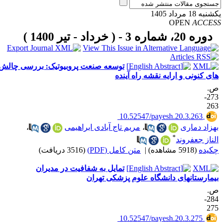
به 18 مرداد 1405
OPEN
ACCE
دوره 20، شماره 3 - ( خرداد - تیر 1400 )
توسعه صنعت پروبیوتیک: بررسی چالش
ای کنونی و ارایه نقشه راه آینده
.
273-
26
‎ 10.52547/payesh.20.3.263
هزاد دماری
،
مریم تاج آبادی ابراهیمی
،
*
لناز جعفروند
کیده
(5918 مشاهده)
|
متن کامل (PDF)
(3516 دریافت)
تمایل به شفافیت در مدیران
یمارستانهای دانشگاه علوم پزشکی تهران
.
284-
27
‎ 10.52547/payesh.20.3.275