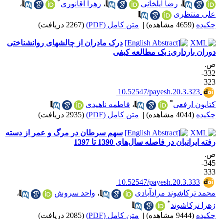
*
،
رضا ایلخانی
،
زهرا آقانوری
،
لی منتظری
کیده
(4659 مشاهده)
|
متن کامل (PDF)
(2267 دریافت)
درک مادران از چالشهای روانشناختی
وران بارداری: یک مطالعه کیفی
.
332-
32
‎ 10.52547/payesh.20.3.323
*
تایون ارفعی
،
فاطمه ناهیدی
کیده
(4044 مشاهده)
|
متن کامل (PDF)
(2935 دریافت)
سهم سرطان در مرگ‌ و عمر از دسته
ته ایرانیان در فاصله سال‌های 1390 تا 1397
.
345-
33
‎ 10.52547/payesh.20.3.333
حمد ترکاشوند مرادآبادی
،
واحد سروش
،
*
هرا ترکاشوند
کیده
(9444 مشاهده)
|
متن کامل (PDF)
(2085 دریافت)