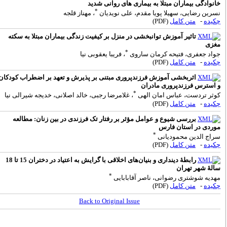
انوادگی بیماران مبتلا به بیماری های روانی شدید
*
سرین رضایی، سهیلا پویا مقدم، علی نویدیان
، مهناز قلجه
کیده
-
متن کامل
(PDF)
تاثیر آموزش توانبخشی در منزل بر کیفیت زندگی بیماران مبتلا به سکته
غزی
*
واد جعفری، فتیحه کرمان ساروی
، فریبا یعقوبی نیا
کیده
-
متن کامل
(PDF)
اثربخشی آموزش فرزندپروری مبتنی بر پذیرش و تعهد بر اضطراب کودکان
 استرس فرزندپروری مادران
*
وثر تردست، عباس امان الهی
، غلامرضا رجبی، خالد اصلانی، خدیجه شیرالی نیا
کیده
-
متن کامل
(PDF)
بررسی شیوع و عوامل مؤثر بر رفتار تک فرزندی در بین زنان: مطالعه
وردی در استان فارس
*
راج الدین محمودیانی
کیده
-
متن کامل
(PDF)
رابطۀ دینداری و بنیان‌های اخلاقی با گرایش به اعتیاد در دختران 15 تا 18
الۀ شهر تهران
*
هدیه شوشتری رضوانی، ناصر آقابابایی
کیده
-
متن کامل
(PDF)
Back to Original Issue