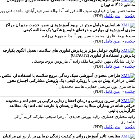
ناطق 22 گانه تهران
*
حمدحسن پیران قیداری، سیف الله فرزانه
، ابوالقاسم حیدرآبادی، ماجده قلی پور
کیده
-
متن کامل
(PDF)
شناسایی عوامل موثر در بهبود آموزش‌های ضمن خدمت مدیران مراکز
جری آموزش‌های مهارتی و حرفه‌ای علوم پزشکی؛ یک مطالعه کیفی
*
یدعلیرضا علوی، محمد حسین پور
، یداله مهرعلی زاده
کیده
-
متن کامل
(PDF)
واکاوی عوامل مؤثر بر پذیرش فناوری های سلامت: تعدیل الگوی یکپارچه
ذیرش و استفاده از ‌فناوری (‌UTAUT2‎‌)
*
ارف شایگان مهر، غلامرضا ملک زاده
، ماریوس تروجانوسکی
کیده
-
متن کامل
(PDF)
طراحی محتوای آموزشی سبک زندگی مروج سلامت با استفاده از، عکس ـ
فتار، در افراد پیش دیابتی با رویکرد کیفی: یک پژوهش مشارکتی اجتماع ‌محور
*
اجد مری پور، مرتضی خفایی، هاشم محمدیان
کیده
-
متن کامل
(PDF)
اثر تمرین ورزشی و درمان احتقان زدایی ترکیبی بر حجم ادم و محدوده
رکتی شانه در بیماران مبتلا به سرطان پستان با عارضه لنف ادم: یک مطالعه
ارآزمایی بالینی
*
قیه مختاری حصاری، رقیه پوزش جدیدی
، زهرا شیخی مبارکه، کریم آزالی
لمداری
کیده
-
متن کامل
(PDF)
مقایسه تاثیر آموزش روانی و کیفیت زندگی درمانی بر بار روانی مراقبان