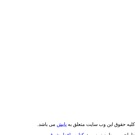
Email: info@Payeshjournal.ir
Web sites: http://www.Payeshjournal.ir
http://www.ihsr.ac.ir
یه حقوق این وب سایت متعلق به
پایش
می باشد.
احی و برنامه نویسی :
یکتاوب افزار شرق