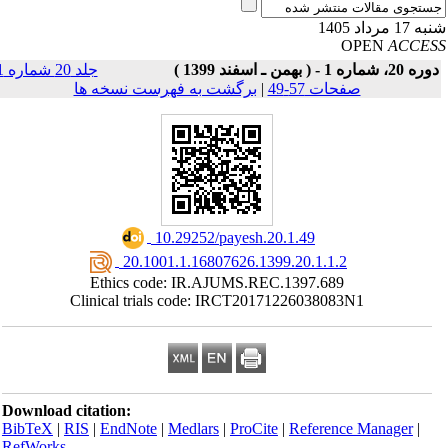
17 مرداد 1405
OPEN
ACCE
ه 20، شماره 1 - ( بهمن ـ اسفند 1399 )
جلد 20 شماره 1
صفحات 57-49
|
برگشت به فهرست نسخه ها
‎ 10.29252/payesh.20.1.49
‎ 20.1001.1.16807626.1399.20.1.1.2
Ethics code: IR.AJUMS.REC.1397.689
Clinical trials code: IRCT20171226038083N1
Download citation:
BibTeX
|
RIS
|
EndNote
|
Medlars
|
ProCite
|
Reference Manager
|
RefWorks