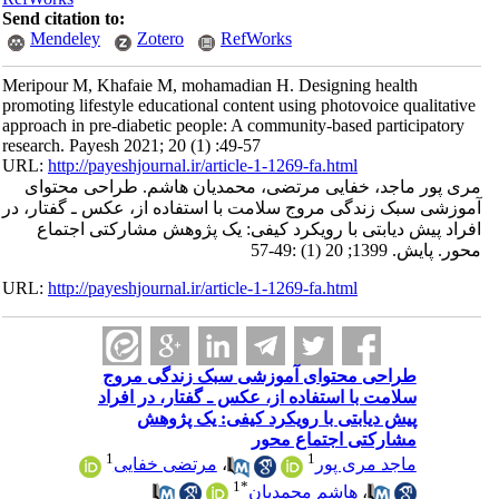
Send citation to:
Mendeley
Zotero
RefWorks
Meripour M, Khafaie M, mohamadian H. Designing health
promoting lifestyle educational content using photovoice qualitative
approach in pre-diabetic people: A community-based participatory
research. Payesh 2021; 20 (1) :49-57
URL:
http://payeshjournal.ir/article-1-1269-fa.html
مری پور ماجد، خفایی مرتضی، محمدیان هاشم. طراحی محتوای
آموزشی سبک زندگی مروج سلامت با استفاده از، عکس ـ گفتار، در
افراد پیش دیابتی با رویکرد کیفی: یک پژوهش مشارکتی اجتماع
‌محور. پایش. 1399; 20 (1) :49-57
URL:
http://payeshjournal.ir/article-1-1269-fa.html
طراحی محتوای آموزشی سبک زندگی مروج
سلامت با استفاده از، عکس ـ گفتار، در افراد
پیش دیابتی با رویکرد کیفی: یک پژوهش
مشارکتی اجتماع ‌محور
1
1
ماجد مری پور
،
مرتضی خفایی
1
*
،
هاشم محمدیان