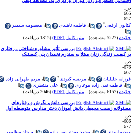
جتماعی اضطراب زا در دوران بارداری؛ یک مطالعه کیفی
.
665-
65
*
تایون ارفعی
،
فاطمه ناهیدی
،
معصومه سیمبر
کیده
(5227 مشاهده)
|
متن کامل (PDF)
(1815 دریافت)
بررسی تأثیر مشاوره شناختی ـ رفتاری
ر کیفیت زندگی زنان مبتلا به سندرم تخمدان پلی کیستیک
.
676-
66
*
رزانه جلیلیان
،
مرضیه کبودی
،
مریم طهرانی زاده
،
فاطمه نقی زاده موغاری
،
علی منتظری
کیده
(6157 مشاهده)
|
متن کامل (PDF)
(2046 دریافت)
بررسی دانش، نگرش و رفتارهای
سئولانه زیست محیطی دانش آموزان دختر مدارس متوسطه اول
.
686-
67
هدیه اسدی
،
محمد مهدی نقی زاده
،
سجاد مظلومی