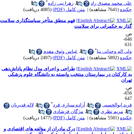
*
لی محمد مصدق راد
،
زهرا نبی زاده
کیده
(7641 مشاهده)
|
متن کامل (PDF)
(4085 دریافت)
فهم منطق متأخر سیاستگذاری سلامت:
ذار به حکمرانی برای سلامت
.
646-
63
*
لی اله وحدانی نیا
،
عباس وثوق مقدم
کیده
(5892 مشاهده)
|
متن کامل (PDF)
(2497 دریافت)
طراحی و اجرای مدل نظام پاداش‌دهی
ه کارکنان در بیمارستان‌ منتخب وابسته به دانشگاه علوم پزشکی
هران
.
656-
64
*
رید ابوالحسنی
،
آزاده سیاری فرد
،
لاله قدیریان
،
مریم نظری
،
مژگان فرشادی
کیده
(5581 مشاهده)
|
متن کامل (PDF)
(1477 دریافت)
درک مادران از مؤلفه های اقتصادی و