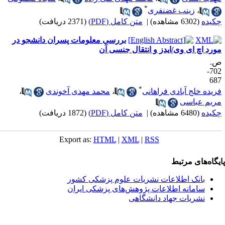
*
،
زینب غضنفری
کیده
(6302 مشاهده)
|
متن کامل (PDF)
(2371 دریافت)
بررسی معلومات پسران دانشجو در
ورد اچ ای وی/ایدز و انتقال جنسی آن
.
702-
68
*
ریده خلج آبادی فراهانی
،
محمد مهدی آخوندی
،
ریم عباسی
کیده
(6480 مشاهده)
|
متن کامل (PDF)
(1872 دریافت)
Export as:
HTML
|
XML
|
RSS
یگاه‌های مرتبط
بانک اطلاعات نشریات علوم پزشکی کشور
سامانه اطلاعات پژوهش‌های پزشکی ایران
نشریات جهاد دانشگاهی