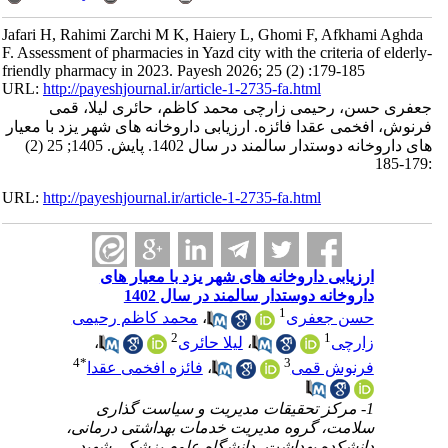
Jafari H, Rahimi Zarchi M K, Haiery L, Ghomi F, Afkhami Aghda
F. Assessment of pharmacies in Yazd city with the criteria of elderly-
friendly pharmacy in 2023. Payesh 2026; 25 (2) :179-185
URL:
http://payeshjournal.ir/article-1-2735-fa.html
جعفری حسن، رحیمی زارچی محمد کاظم، حائری لیلا، قمی
فرنوش، افخمی عقدا فائزه. ارزیابی داروخانه های شهر یزد با معیار
های داروخانه دوستدار سالمند در سال 1402. پایش. 1405; 25 (2)
:179-185
URL:
http://payeshjournal.ir/article-1-2735-fa.html
ارزیابی داروخانه های شهر یزد با معیار های
داروخانه دوستدار سالمند در سال 1402
1
حسن جعفری
،
محمد کاظم رحیمی
2
1
زارچی
،
لیلا حائری
،
4
*
3
فرنوش قمی
،
فائزه افخمی عقدا
1- مرکز تحقیقات مدیریت و سیاست گذاری
سلامت، گروه مدیریت خدمات بهداشتی درمانی،
دانشکده بهداشت، دانشگاه علوم پزشکی شهید