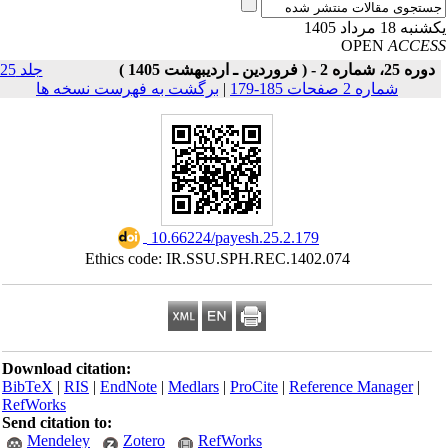
به 18 مرداد 1405
OPEN
ACCE
دوره 25، شماره 2 - ( فروردین ـ اردیبهشت 1405 )
جلد 25
شماره 2 صفحات 185-179
|
برگشت به فهرست نسخه ها
‎ 10.66224/payesh.25.2.179
Ethics code: IR.SSU.SPH.REC.1402.074
Download citation:
BibTeX
|
RIS
|
EndNote
|
Medlars
|
ProCite
|
Reference Manager
|
RefWorks
Send citation to:
Mendeley
Zotero
RefWorks