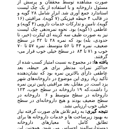
صورت مشاهده توسط محققان و پرسش از
مسئول داروخانه و با استفاده از یک چک لیست
استاندارد جمع آوری شد. ابزار شامل ۲۸ گویه و
در قالب ۴ حیطه فیزیکی (۷ گویه)، مراقبتی (۱۶
گویه)، تامین و تدارکات خدمات دارویی (۴ گویه) و
عاطفی (۱گویه) بود. نحوه نمره‌دهی چک لیست
نیز به صورت طیف سه گزینه ­ای لیکرت (خیر، تا
حدودی، بله) بود که نمره ۲۸ تا ۴۲ در سطح
ضعیف، نمره ۴۳ تا ۵۶ متوسط، نمره ۵۷ تا ۷۰
خوب و ۷۱ تا ۸۴ در سطح خیلی خوب قرار می­
گرفتند.
یافته ها:
در مجموع به نسبت امتیاز کسب شده از
حداکثر نمرات مدنظر برای هر حیطه، بعد
عاطفی دارای بالاترین نمره بود که نشان‌دهنده‌
تأکید زیاد روی این موضوع در داروخانه‌های شهر
یزد است. در مقابل، بعد مراقبتی پایین ترین نمره
را داشت،که ۱۹ داروخانه در سطح خوب، ۱۲۳
داروخانه در سطح متوسط و ۶ داروخانه در
سطح ضعیف بودند و هیچ داروخانه‌ای در سطح
خیلی خوب ارزیابی نشد.
نتیجه گیری:
به رغم تلاش های صورت گرفته نیاز
به بهبود زیرساخت ها و خدمات داروخانه ها برای
تطابق کامل با معیارهای داروخانه
دوستدارسالمند احساس می شود. همچنین این