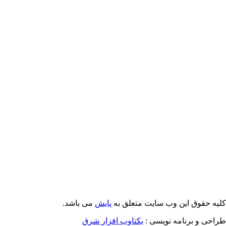
Email: info@Payeshjournal.ir
Web sites: http://www.Payeshjournal.ir
http://www.ihsr.ac.ir
یه حقوق این وب سایت متعلق به
پایش
می باشد.
احی و برنامه نویسی :
یکتاوب افزار شرق