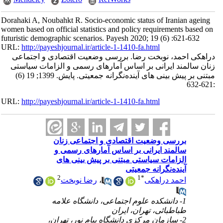
Dorahaki A, Noubahkt R. Socio-economic status of Iranian ageing
women based on official statistics and policy requirements based on
futuristic demographic scenarios. Payesh 2020; 19 (6) :621-632
URL:
http://payeshjournal.ir/article-1-1410-fa.html
دراهکی احمد، نوبخت رضا. بررسی وضعیت اقتصادی و اجتماعی
زنان سالمند ایرانی بر اساس آمارهای رسمی و الزامات سیاستی
مبتنی بر پیش بینی های آینده‌نگرانه جمعیتی. پایش. 1399; 19 (6)
:621-632
URL:
http://payeshjournal.ir/article-1-1410-fa.html
بررسی وضعیت اقتصادی و اجتماعی زنان
سالمند ایرانی بر اساس آمارهای رسمی و
الزامات سیاستی مبتنی بر پیش بینی های
آینده‌نگرانه جمعیتی
2
1
*
احمد دراهکی
،
رضا نوبخت
1- دانشکده علوم اجتماعی، دانشگاه علامه
طباطبائی، تهران، ایران
2- سازمان مرکزی دانشگاه پیام نور، تهران،