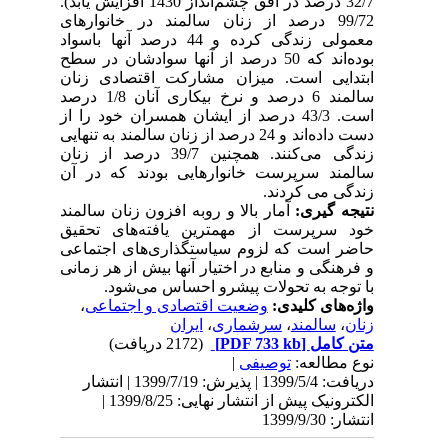
32/7 درصد در افق چشم‌انداز 1430 افزایش یابد).
99/72 درصد از زنان سالمند در خانوارهای
معمولی زندگی کرده و 44 درصد آنها باسواد
بوده
اند که 50 درصد از آنها سوادشان در سطح
ابتدایی است. میزان مشارکت اقتصادی زنان
سالمند 6 درصد و نرخ بیکاری آنان 1/8 درصد
است. 43/3 درصد از ایشان همسران خود را از
دست داده
اند و 24 درصد از زنان سالمند به تنهایی
زندگی می
کنند. همچنین 39/7 درصد از زنان
سالمند سرپرست خانوارهایی بودند که در آن
زندگی می کردند.
نتیجه گیری:
آمار بالا و روبه افزون زنان سالمند
خود سرپرست از مهمترین یافته
های تحقیق
حاضر است که لزوم سیاستگذاری‌های اجتماعی
و فرهنگی و منابع در اختیار آنها بیش از هر زمانی
با توجه به تحولات پیشرو احساس می‌شود.
واژه‌های کلیدی:
وضعیت اقتصادی و اجتماعی
،
زنان
،
سالمند
،
سرشماری
،
ایران
متن کامل
[PDF 733 kb]
(2172 دریافت)
نوع مطالعه:
توصیفی
|
دریافت: 1399/5/4 | پذیرش: 1399/7/19 | انتشار
الکترونیک پیش از انتشار نهایی: 1399/8/25 |
انتشار: 1399/9/30