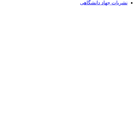
نشریات جهاد دانشگاهی
Email: info@Payeshjournal.ir