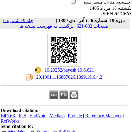
به 18 مرداد 1405
OPEN
ACCE
دوره 19، شماره 6 - ( آذر - دی 1399 )
جلد 19 شماره 6
صفحات 632-621
|
برگشت به فهرست نسخه ها
‎ 10.29252/payesh.19.6.621
‎ 20.1001.1.16807626.1399.19.6.4.2
Download citation:
BibTeX
|
RIS
|
EndNote
|
Medlars
|
ProCite
|
Reference Manager
|
RefWorks
Send citation to:
Mendeley
Zotero
RefWorks