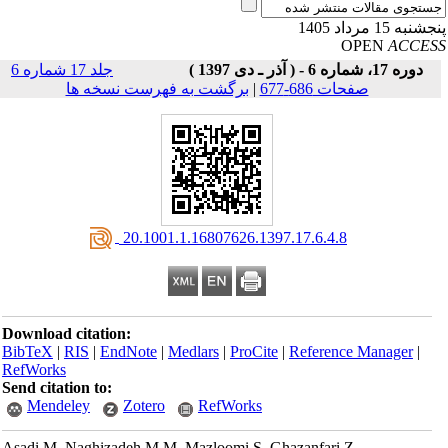
نبه 15 مرداد 1405
OPEN
ACCE
دوره 17، شماره 6 - ( آذر ـ دی 1397 )
جلد 17 شماره 6
صفحات 686-677
|
برگشت به فهرست نسخه ها
‎ 20.1001.1.16807626.1397.17.6.4.8
Download citation:
BibTeX
|
RIS
|
EndNote
|
Medlars
|
ProCite
|
Reference Manager
|
RefWorks
Send citation to:
Mendeley
Zotero
RefWorks
Asadi M, Naghizadeh M M, Mazloomi S, Ghazanfari Z.