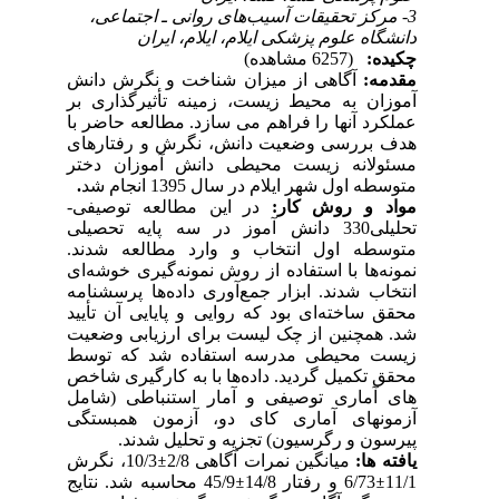
3- مرکز تحقیقات آسیب‌های روانی ـ اجتماعی،
دانشگاه علوم پزشکی ایلام، ایلام، ایران
چکیده:
(6257 مشاهده)
مقدمه:
آگاهی
از
میزان
شناخت
و
نگرش
دانش
آموزان به
محیط
زیست،
زمینه
تأثیرگذاری
بر
عملکرد
آنها
را
فراهم
می
سازد. مطالعه
حاضر با
هدف بررسی وضعیت دانش، نگرش و رفتارهای
مسئولانه زیست محیطی دانش آموزان دختر
متوسطه اول شهر ایلام در سال 1395
انجام شد
.
مواد و روش کار:
در این مطالعه توصیفی-
تحلیلی330 دانش آموز در سه پایه تحصیلی
متوسطه اول انتخاب و وارد مطالعه شدند.
نمونه‌ها با استفاده از روش نمونه‌گیری خوشه‌ای
انتخاب شدند. ابزار جمع‌آوری داده‌ها پرسشنامه
محقق ساخته‌ای بود که روایی و پایایی آن تأیید
شد. همچنین از چک لیست برای ارزیابی وضعیت
زیست محیطی مدرسه استفاده شد که توسط
محقق تکمیل گردید. داده‌ها با به کارگیری شاخص
‌های آماری توصیفی و آمار استنباطی (شامل
آزمون­های آماری کای دو، آزمون همبستگی
پیرسون و رگرسیون) تجزیه و تحلیل شدند.
یافته ها:
میانگین نمرات آگاهی 2/8
±
10/3، نگرش
11/1
±
6/73 و رفتار 14/8
±
45/9
محاسبه شد
. نتایج