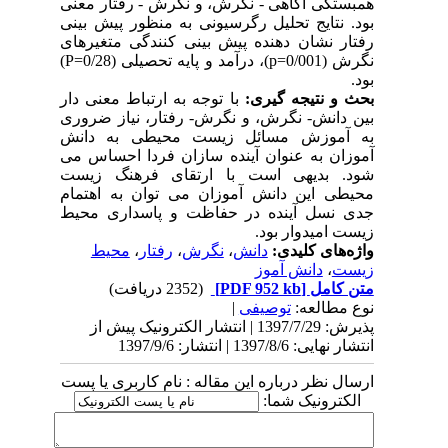
همبستگی آگاهی - نگرش، و نگرش - رفتار معنی
بود. نتایج تحلیل رگرسیونی به منظور پیش بینی
رفتار نشان دهنده پیش بینی کنندگی متغیرهای
نگرش
(
0/001
=p)
، درآمد
و پایه تحصیلی (0/28
P=
)
بود.
بحث و نتیجه گیری:
با توجه به ارتباط معنی دار
بین دانش- نگرش، و نگرش- رفتار، نیاز ضروری
به آموزش مسائل زیست محیطی به دانش
آموزان به عنوان آینده سازان فردا احساس می
شود. بدیهی است با ارتقای فرهنگ زیست
محیطی این دانش آموزان می توان به اهتمام
جدی نسل آینده در حفاظت و پاسداری محیط
زیست امیدوار بود.
واژه‌های کلیدی:
دانش
،
نگرش
،
رفتار
،
محیط
زیست
،
دانش آموز
متن کامل
[PDF 952 kb]
(2352 دریافت)
نوع مطالعه:
توصیفی
|
پذیرش: 1397/7/29 | انتشار الکترونیک پیش از
انتشار نهایی: 1397/8/6 | انتشار: 1397/9/6
ارسال نظر درباره این مقاله : نام کاربری یا پست
الکترونیک شما: