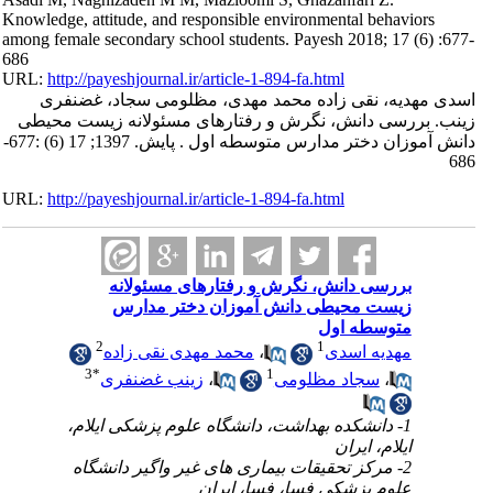
Knowledge, attitude, and responsible environmental behaviors
among female secondary school students. Payesh 2018; 17 (6) :677-
686
URL:
http://payeshjournal.ir/article-1-894-fa.html
اسدی مهدیه، نقی زاده محمد مهدی، مظلومی سجاد، غضنفری
زینب. بررسی دانش، نگرش و رفتارهای مسئولانه زیست محیطی
دانش آموزان دختر مدارس متوسطه اول . پایش. 1397; 17 (6) :677-
686
URL:
http://payeshjournal.ir/article-1-894-fa.html
بررسی دانش، نگرش و رفتارهای مسئولانه
زیست محیطی دانش آموزان دختر مدارس
متوسطه اول
2
1
مهدیه اسدی
،
محمد مهدی نقی زاده
3
*
1
،
سجاد مظلومی
،
زینب غضنفری
1- دانشکده بهداشت، دانشگاه علوم پزشکی ایلام،
ایلام، ایران
2- مرکز تحقیقات بیماری های غیر واگیر دانشگاه
علوم پزشکی فسا، فسا، ایران