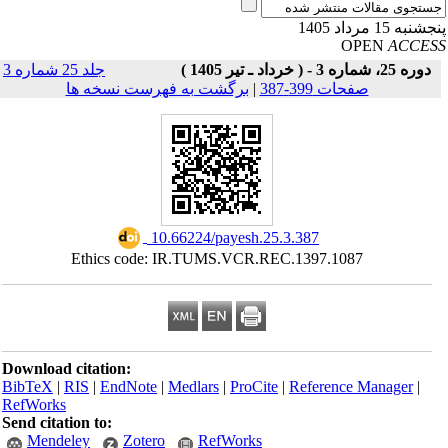
نبه 15 مرداد 1405
OPEN
ACCE
دوره 25، شماره 3 - ( خرداد ـ تیر 1405 )
جلد 25 شماره 3
صفحات 399-387
|
برگشت به فهرست نسخه ها
‎ 10.66224/payesh.25.3.387
Ethics code: IR.TUMS.VCR.REC.1397.1087
Download citation:
BibTeX
|
RIS
|
EndNote
|
Medlars
|
ProCite
|
Reference Manager
|
RefWorks
Send citation to:
Mendeley
Zotero
RefWorks