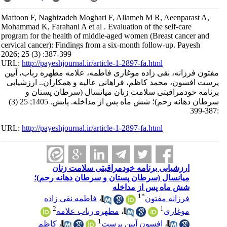
Maftoon F, Naghizadeh Moghari F, Allameh M R, Aeenparast A,
Mohammad K, Farahani A et al . Evaluation of the self-care
program for the health of middle-aged women (Breast cancer and
cervical cancer): Findings from a six-month follow-up. Payesh
2026; 25 (3) :387-399
URL:
http://payeshjournal.ir/article-1-2897-fa.html
مفتون فرزانه، نقی زاده موغاری فاطمه، علامه مطهره رباب، آیین
پرست افسون، محمد کاظم، فراهانی عالیه و همکاران.. ارزشیابی
برنامه خودمراقبتی سلامت زنان میانسال (سرطان پستان و
سرطان دهانه رحم)؛ شش ماه پس از مداخله. پایش. 1405; 25 (3)
:387-399
URL:
http://payeshjournal.ir/article-1-2897-fa.html
ارزشیابی برنامه خودمراقبتی سلامت زنان
میانسال (سرطان پستان و سرطان دهانه رحم)؛
شش ماه پس از مداخله
1
*
فرزانه مفتون
،
فاطمه نقی زاده
2
1
موغاری
،
مطهره رباب علامه
1
،
افسون آیین پرست
،
کاظم