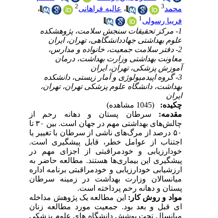
2
3
محمد
،
عالیه فراهانی
،
1
فریبا رسولی
1- مرکز تحقیقات سنجش سلامت، پژوهشکده
علوم بهداشتی جهاددانشگاهی، تهران، ایران
2- دفتر سلامت جمعیت، خانواده و مدارس،
معاونت بهداشتی وزارت بهداشت، درمان
آموزش پزشکی، تهران، ایران
3- گروه اپیدمیولوژی و آمار زیستی، دانشکده
بهداشت، دانشگاه علوم پزشکی تهران، تهران،
ایران
چکیده:
(1045 مشاهده)
مقدمه:
سرطان پستان و دهانه رحم از
چالش‌های بهداشتی مهم در جهان است. بین ۳۰ تا
۵۰ درصد از مرگ‌های ناشی از سرطان با تغییر یا
اجتناب از عوامل خطر، قابل پیشگیری است.
خودارزیابی و خودمراقبتی از اجزای مهم در
پیشگیری این بیماری‌ها هستند. مطالعه حاضر به
ارزشیابی خودارزیابی و خودمراقبتی برنامه اداره
میانسالان وزارت بهداشت در زمینه سرطان
پستان و دهانه رحم پرداخته است.
مواد و روش کار:
این مطالعه یک پژوهش مداخله
ای قبل و بعد بود. جمعیت مورد مطالعه زنان
میانسال تحت پوشش دانشگاه ‌های علوم پزشکی