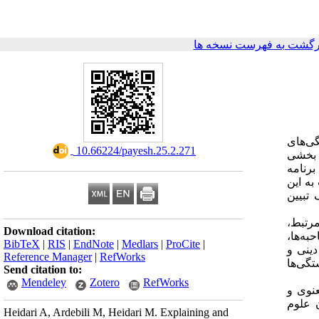
رگشت به فهرست نسخه ها
ی‌های
‎ 10.66224/payesh.25.2.271
ن بخشی
برنامه
به این
تبیین
مرتبط،
Download citation:
به‌ها،
BibTeX
|
RIS
|
EndNote
|
Medlars
|
ProCite
|
ینی و
Reference Manager
|
RefWorks
تگی‌ها
Send citation to:
Mendeley
Zotero
RefWorks
نوی و
 علوم
Heidari A, Ardebili M, Heidari M. Explaining and