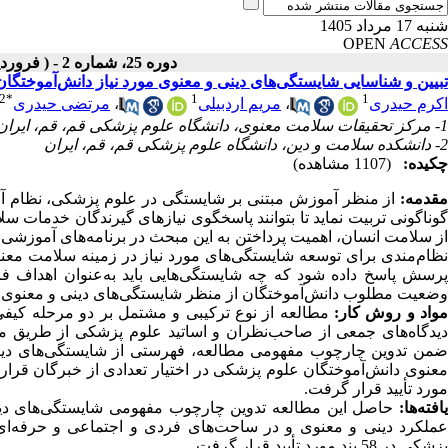
شنبه 17 مرداد 1405
OPEN
ACCESS
دوره 25، شماره 2 - ( فروردین ـ اردیبهشت 1405 )
تبیین و شناسایی شایستگی‌های دینی و معنوی مورد نیاز دانش‌آموختگ
2
*
1
1
اکرم حیدری
،
مریم اردبیلی
،
مرتضی حیدری
1- مرکز تحقیقات سلامت معنوی، دانشگاه علوم پزشکی قم، قم، ایران
2- دانشکده سلامت و دین، دانشگاه علوم پزشکی قم، قم، ایران
چکیده:
(1107 مشاهده)
قدمه:
از منظر آموزش مبتنی بر شایستگی در علوم پزشکی، نظام آم
گوناگونی تربیت نماید تا بتوانند پاسخگوی نیازهای گیرندگان خدمات س
از سلامت انسان، اهمیت پرداختن به این مبحث در برنامه‌های آموزشی
نظام‌مندی برای توسعه شایستگی‌های مورد نیاز در زمینه سلامت معنوی
پرسش پاسخ داده شود که چه شایستگی‌هایی باید به‌عنوان اهداف ف
وضعیت مطلوب دانش‌آموختگان از منظر شایستگی‌های دینی و معنوی 
واد و روش کار:
مطالعه از نوع ترکیبی و مشتمل بر دو مرحله کیفی
دیدگاه‌های جمعی از صاحب‌نظران و اساتید علوم پزشکی از طریق مصا
ضمن تدوین چارچوب مفهومی مطالعه، فهرستی از شایستگی‌های دینی
معنوی دانش‌آموختگان علوم پزشکی در اختیار تعدادی از خبرگان قرار 
مورد تأیید قرار گرفت.
یافته‌ها:
حاصل این مطالعه تدوین چارچوب مفهومی شایستگی‌های دین
عملکرد دینی و معنوی و در ساحت‌های فردی و اجتماعی و حرفه‌ای
پزشکی در 58 بند مورد تأیید قرار گرفت.