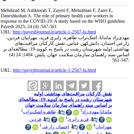
Mehdizad M, Ashktorab T, Zayeri F, Mehrabian F, Zarei E,
Daneshkohan A. The role of primary health care workers in
response to the COVID-19: A study based on the WHO guideline.
Payesh 2025; 24 (4) :547-561
URL:
http://payeshjournal.ir/article-1-2567-fa.html
مهدی‌زاد ماندانا، اشک‌تراب طاهره، زایری فرید، مهرابیان فردین،
زارعی احسان، دانش‌کهن عباس. نقش کارکنان مراقبت‌های
بهداشتی اولیه شهرستان رشت در پاسخ به کووید-19: مطالعه‌ای بر
اساس سند راهنمای سازمان سلامت جهان. پایش. 1404; 24 (4)
:547-561
URL:
http://payeshjournal.ir/article-1-2567-fa.html
نقش کارکنان مراقبت‌های بهداشتی اولیه
شهرستان رشت در پاسخ به کووید-19: مطالعه‌ای
بر اساس سند راهنمای سازمان سلامت جهان
2
1
ماندانا مهدی‌زاد
،
طاهره اشک‌تراب
3
،
فرید زایری
،
فردین
1
4
مهرابیان
،
احسان زارعی
1
*
،
عباس دانش‌کهن