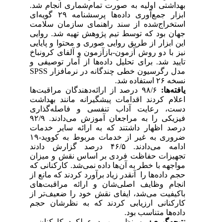
بهداشتی اولیه به صورت تمام‌شماری انجام شد.
ابزار جمع‌آوری داده‌ها پرسشنامه ۲۹ گویه‌ای
استخراج‌شده از سند راهنمای سازمان سلامت
جهان بود که توسط تیم پژوهش تهیه شد. روایی
این ابزار از طریق روایی صوری و محتوا و پایایی
نیز با دو روش آزمون-بازآزمون و آلفای کرونباخ
تایید شد. برای تحلیل داده‌ها از آمار توصیفی و
مدل رگرسیون خطی چندگانه در نرم­افزار SPSS
نسخه ۲۶ استفاده شد.
یافته‌ها:
۹۸/۶ درصد از ارائه‌دهندگان مراقبت‌ها
اعلام کردند اقدامات پیشگیرانه مانند بهداشت
دست، رعایت آداب تنفسی و فاصله‌گذاری
فیزیکی را به مراجعان آموزش می‌دادند. ۹۲/۹
درصد اظهار داشتند که به ارائه سایر خدمات
ضروری به غیر از خدمات مربوط به کووید-۱۹
ادامه می‌دادند. ۴۶/۵ درصد گزارش دادند
تجهیزات حفاظت فردی بر اساس نقش و میزان
مواجهه با خطر به آن‌ها داده نمی‌شد. کارکنانی که
حجم داده‌ها را آنقدر زیاد برآورد کردند که مانع از
انجام وظایف اصلی‌شان و ارائه مراقبت‌های
باکیفیت می‌شد، ایفای نقش خود را ضعیف‌تر از
کارکنانی ارزیابی کردند که به نظرشان حجم
داده‌ها متناسب بود.
نتیجه‌گیری:
به‌منظور بهبود عملکرد کارکنان و