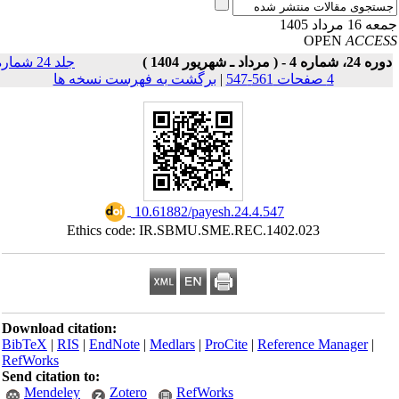
16 مرداد 1405
OPEN
ACCE
24، شماره 4 - ( مرداد ـ شهریور 1404 )
جلد 24 شماره
4 صفحات 561-547
|
برگشت به فهرست نسخه ها
‎ 10.61882/payesh.24.4.547
Ethics code: IR.SBMU.SME.REC.1402.023
Download citation:
BibTeX
|
RIS
|
EndNote
|
Medlars
|
ProCite
|
Reference Manager
|
RefWorks
Send citation to:
Mendeley
Zotero
RefWorks