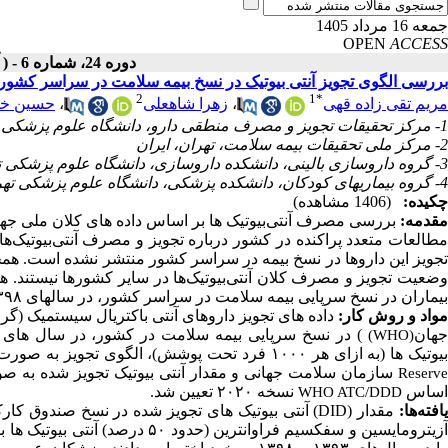
جمعه 16 مرداد 1405
OPEN
ACCESS
دوره 24، شماره 6 - ( آذر ـ دی 1404 )
بررسی الگوی تجویز آنتی بیوتیک در نسخ بیمه سلامت در سراسر کشور، در سالها
2
1
*
مریم تقی زاده قهی
،
زهرا شاهعلی
،
حسین خل
1- مرکز تحقیقات تجویز و مصرف منطقی دارو، دانشگاه علوم پزشکی تهران، تهران، ایران
2- مرکز ملی تحقیقات بیمه سلامت، تهران، ایران
3- گروه داروسازی بالینی، دانشکده داروسازی، دانشگاه علوم پزشکی تهران، تهران، ایران
4- گروه بیماریهای کودکان، دانشکده پزشکی، دانشگاه علوم پزشکی تهران، تهران، ایران
چکیده:
(1406 مشاهده)
قدمه:
بررسی مصرف آنتی‌بیوتیک ها بر اساس داده های کلان ملی جه
مطالعات متعدد پراکنده در کشور درباره تجویز و مصرف آنتی‌بیوتیک
تجویز این داروها در نسخ بیمه در سراسر کشور منتشر نشده است. همچن
وضعیت تجویز و مصرف کلان آنتی‌بیوتیک‌ها در سایر کشورها نیستند. هدف
بیماران در نسخ سرپایی بیمه سلامت در سراسر کشور، در سالهای ۱۳۹۸-۱۳۹۳ بود.
واد و روش کار:
داده های تجویز داروهای آنتی باکتریال سیستمیک (گر
هان
(WHO)
یوتیک ها (به ازای هر ۱۰۰۰ فرد تحت پوشش)، الگوی تجویز به صورت ۹۰ درصد تجویز و فراوانی بر اساس دسته بندی (
سازمان سلامت جهانی و مقدار آنتی بیوتیک تجویز شده به
Reserv
اساس
نسخه ۲۰۲۰ تعیین شد.
WHO ATC/DDD
افته‌ها: