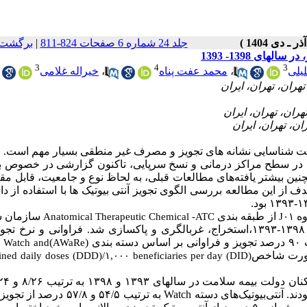
جلد 24 شماره 6 صفحات 824-811
|
برگشت 
ی 1398- 1393
3
4
3
یلی
،
محمد عفت پناه
،
خیراله غلامی
ت شناسایی نشانه های تجویز و مصرف غیر منطقی بسیار مهم است. با
‌ها در سطح مراکز درمانی و نسخ سرپایی، تاکنون گزارشی در خصوص 
ین بیشتر یافته‌های مطالعات قبلی، به لحاظ نوع و جامعیت، قابل مقا
 از این مطالعه بررسی الگوی تجویز آنتی بیوتیک ها با استفاده از دا
وه
از طبقه بندی
سازمان س
Anatomical Therapeutic Chemical -ATC
J۰۱
) در نسخ سرپایی بیمه سلامت در کشور، در سال های ۱۳۹۸-۱۳۹۳،استخراج، غربالگری و پاکسازی شد. فراوانی و نر
)
 Watch and
AWaRe
 صورت شاخص
ined daily doses (DDD)/۱,۰۰۰ beneficiaries per day (DID)
آزیترومایسین و سفکسیم فراوانترین (حدود ۵۰ درصد) آنتی بیوتیک ها بودند. آنتی‌بیوتیک‌های دسته atch