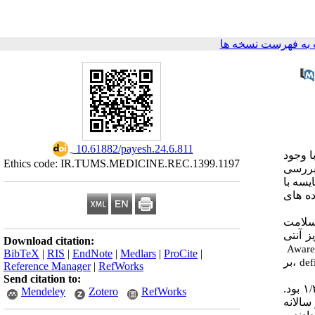
به فهرست نسخه ها
‎ 10.61882/payesh.24.6.811
 وجود
Ethics code: IR.TUMS.MEDICINE.REC.1399.1197
بررسی
یسه با
ده های
لامت
خ تجویز آنتی
Download citation:
Aware
BibTeX
|
RIS
|
EndNote
|
Medlars
|
ProCite
|
،بر
def
Reference Manager
|
RefWorks
Send citation to:
مقدار (DID) آنتی بیوتیک های تجویز شده در نسخ صندوق کارکنان دولت بیمه سلامت در سالهای ۱۳۹۳ و ۱۳۹۸ به ترتیب ۸/۲۶ و ۱/۲۴ بود.
Mendeley
Zotero
RefWorks
W به ترتیب ۵۴/۵ و ۵۷/۸ درصد از تجویز سالانه