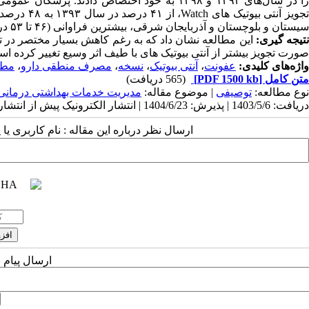
سیستان و بلوچستان و آذربایجان شرقی، بیشترین فراوانی (۴۶ تا ۵۳ درصد) از تجویز آنتی‌بیوتیک‌های گروه Watch را دارا بودند.
تیجه گیری:
صورت تجویز بیشتر از آنتی بیوتیک های با طیف اثر وسیع تغییر کرده
واژه‌های کلیدی:
عفونت
،
آنتی بیوتیک
،
نسخه
،
مصرف منطقی دارو
،
مطا
متن کامل
[PDF 1500 kb]
(565 دریافت)
نوع مطالعه:
توصیفی
| موضوع مقاله:
مدیریت خدمات بهداشتی درمانی
دریافت: 1403/5/6 | پذیرش: 1404/6/23 | انتشار الکترونیک پیش از انتشار نهایی: 1404/10/1 | انتشار: 1404/10/6
ارسال نظر درباره این مقاله : نام کاربری ی
ارسال پیام 