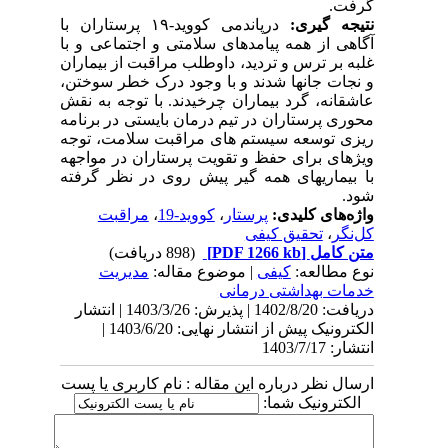
گرفت.
نتیجه گیری:
درپاندمی کووید-۱۹ پرستاران با
آگاهی از همه پیامدهای سلامتی و اجتماعی و با
غلبه بر ترس و تردید، داوطلب مراقبت از بیماران
و نجات جانها شدند و با وجود درک خطر سوختن،
عاشقانه، گرد بیماران چرخیدند. با توجه به نقش
محوری پرستاران در تیم درمان بایستی در برنامه
ریزی توسعه سیستم های مراقبت سلامت، توجه
ویژهای برای حفظ و تقویت پرستاران در مواجهه
با بیماریهای همه گیر پیش روی در نظر گرفته
شود.
واژه‌های کلیدی:
پرستار
،
کووید-19
،
مراقبت
کل‌نگر
،
تحقیق کیفی
متن کامل
[PDF 1266 kb]
(898 دریافت)
نوع مطالعه:
کیفی
| موضوع مقاله:
مدیریت
خدمات بهداشتی درمانی
دریافت: 1402/8/20 | پذیرش: 1403/3/26 | انتشار
الکترونیک پیش از انتشار نهایی: 1403/6/20 |
انتشار: 1403/7/17
ارسال نظر درباره این مقاله : نام کاربری یا پست
الکترونیک شما: