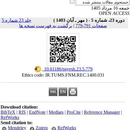
16 مرداد 1405
OPEN
ACCE
دوره 23، شماره 5 - ( مهر ـ آبان 1403 )
جلد 23 شماره 5
صفحات 791-779
|
برگشت به فهرست نسخه ها
‎ 10.61186/payesh.23.5.779
Ethics code: IR.TUMS.FNM.REC.1400.031
Download citation:
BibTeX
|
RIS
|
EndNote
|
Medlars
|
ProCite
|
Reference Manager
|
RefWorks
Send citation to:
Mendeley
Zotero
RefWorks