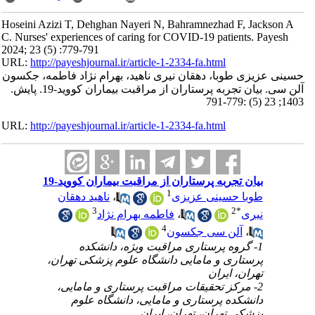
Hoseini Azizi T, Dehghan Nayeri N, Bahramnezhad F, Jackson A
C. Nurses' experiences of caring for COVID-19 patients. Payesh
2024; 23 (5) :779-791
URL:
http://payeshjournal.ir/article-1-2334-fa.html
حسینی عزیزی طوبا، دهقان نیری ناهید، بهرام نژاد فاطمه، جکسون
آلن سی. بیان تجربه پرستاران از مراقبت بیماران کووید-19. پایش.
1403; 23 (5) :779-791
URL:
http://payeshjournal.ir/article-1-2334-fa.html
بیان تجربه پرستاران از مراقبت بیماران کووید-19
1
طوبا حسینی عزیزی
،
ناهید دهقان
3
2
*
نیری
،
فاطمه بهرام نژاد
4
،
آلن سی جکسون
1- گروه پرستاری مراقبت ویژه، دانشکده
پرستاری و مامایی دانشگاه علوم پزشکی تهران،
تهران، ایران
2- مرکز تحقیقات مراقبت پرستاری و مامایی،
دانشکده پرستاری و مامایی، دانشگاه علوم
پزشکی تهران، تهران، ایران