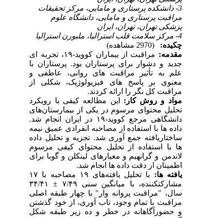
3- دانشکده پرستاری و مامایی، مرکز تحقیقات
مراقبت پرستاری و مامایی، دانشگاه علوم
پزشکی تهران، تهران، ایران
4- مرکز سلامت قلب استرالیا، ملبورن استرالیا
چکیده:
(2970 مشاهده)
مقدمه:
مراقبت از بیماران کووید-۱۹، تجربه­ ای
جدید و دشوار برای پرستاران بود. پرستاران با
علم به تأثیر مراقبت های روانی، عاطفی و
معنوی بر پاسخ های فیزیولوژیک، شکلی از
مراقبت کل نگر را ارائه کردند.
مواد و روش کار:
این مطالعه کیفی با رویکرد
تحلیل محتوای مرسوم در یکی از بیمارستان‌های
دانشگاهی مرجع کووید-۱۹ در ایران انجام شد.
داده ها با استفاده از مصاحبه انفرادی عمیق نیمه
ساختاریافته جمع آوری شد. تجزیه و تحلیل داده
ها با استفاده از تحلیل محتوای کیفی مرسوم
لاندمن و گرانهیم و معیارهای لینکلن و گوبا برای
اطمینان از دقت داده ها انجام شد.
یافته ها:
با تحلیل یافته‌های ۱۹ مصاحبه با ۱۷
مشارکتکننده، با میانگین سنی ۷/۴۹ ± ۳۴/۴۱
سال، "مراقبت پروانه­ وار" با چهار طبقه اصلی
مراقبت با تمام وجود، تاب آوری، از خود گذشتن
و حضورآگاهانه در خطر و ده زیر طبقه شکل