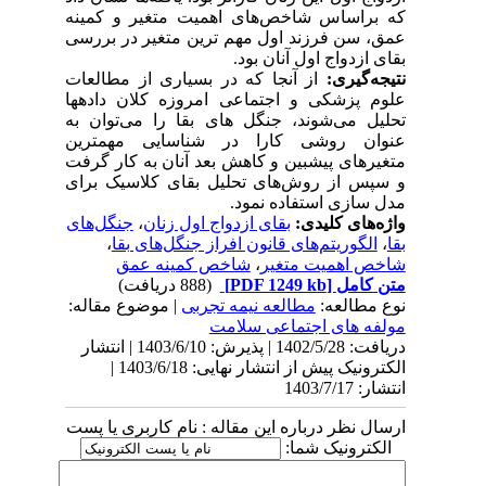
که براساس شاخص‌های اهمیت متغیر و کمینه
عمق، سن فرزند اول مهم ترین متغیر در بررسی
بقای ازدواج اول آنان بود.
نتیجه‌گیری:
از آنجا که در بسیاری از مطالعات
علوم پزشکی و اجتماعی امروزه کلان داده­ها
تحلیل می‌شوند، جنگل­ های بقا را می‌توان به
عنوان روشی کارا در شناسایی مهمترین
متغیرهای پیش­بین و کاهش بعد آنان به کار گرفت
و سپس از روش‌های تحلیل بقای کلاسیک برای
مدل­ سازی استفاده نمود.
واژه‌های کلیدی:
بقای ازدواج اول زنان
،
جنگل‌های
بقا
،
الگوریتم‌های قانون افراز جنگل‌های بقا
،
شاخص‌ اهمیت متغیر
،
شاخص کمینه عمق
متن کامل
[PDF 1249 kb]
(888 دریافت)
نوع مطالعه:
مطالعه نیمه تجربی
| موضوع مقاله:
مولفه های اجتماعی سلامت
دریافت: 1402/5/28 | پذیرش: 1403/6/10 | انتشار
الکترونیک پیش از انتشار نهایی: 1403/6/18 |
انتشار: 1403/7/17
ارسال نظر درباره این مقاله : نام کاربری یا پست
الکترونیک شما: