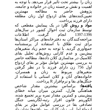
زنان را بیشتر تحت تأثیر قرار می‌دهد. با توجه به
اهمیت و نقش برجسته‌ زنان در خانواده و جامعه،
پژوهش حاضر به مطالعه مهمترین
تعیین‌کننده‌های بقای ازدواج اول زنان مطلقه
دارای فرزند پرداخت.
مواد و روش‌ کار:
در یک پیمایش مقطعی که
توسط سازمان ثبت احوال کشور در سال‌های
1396-1397 انجام گرفت، اطلاعات
مراجعه‌کنندگان به دفترخانه‌های مراکز استان‌ها
برای ثبت طلاق با استفاده از پرسشنامه
جمع‌آوری گردید. با توجه به حجم زیاد متغیرهای
پیش‌بین و عدم کارایی روش‌های تحلیل بقای
کلاسیک در مدل­سازی کلان داده‌ها، مطالعه حاضر
به بررسی مهمترین عوامل مؤثر بر بقای ازدواج
اول 756 زن دارای فرزند با در نظر گرفتن
متغیرهای مربوط به زنان و همسران،
خانواده‌های آنان و کلان استانی با استفاده از
جنگل‌های بقا و نرم‌افزار R پرداخت.
یافته‌ها:
براساس بیشترین مقدار شاخص
هماهنگی هارل، کمترین میزان میانه خطای
پیش‌بینی و کمترین مقدار نمره بریر تجمیع­ شده،
الگوریتم قانون افراز رتبه-لگاریتمی جنگل
تصادفی بقا در بررسی عوامل مؤثر بر بقای
ازدواج اول این زنان کاراتر بود. یافته‌ها نشان داد