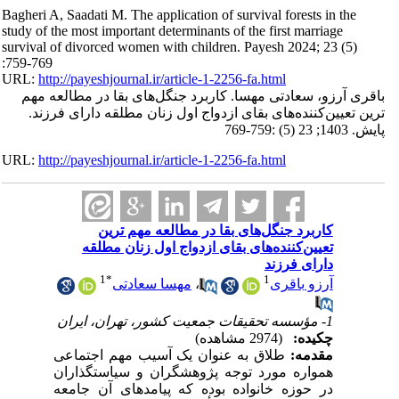
Bagheri A, Saadati M. The application of survival forests in the
study of the most important determinants of the first marriage
survival of divorced women with children. Payesh 2024; 23 (5)
:759-769
URL:
http://payeshjournal.ir/article-1-2256-fa.html
باقری آرزو، سعادتی مهسا. کاربرد جنگل‌های بقا در مطالعه مهم
ترین تعیین‌کننده‌های بقای ازدواج اول زنان مطلقه دارای فرزند.
پایش. 1403; 23 (5) :759-769
URL:
http://payeshjournal.ir/article-1-2256-fa.html
کاربرد جنگل‌های بقا در مطالعه مهم ترین
تعیین‌کننده‌های بقای ازدواج اول زنان مطلقه
دارای فرزند
1
*
1
آرزو باقری
،
مهسا سعادتی
1- مؤسسه تحقیقات جمعیت کشور، تهران، ایران
چکیده:
(2974 مشاهده)
مقدمه:
طلاق به عنوان یک آسیب مهم اجتماعی
همواره مورد توجه پژوهشگران و سیاستگذاران
در حوزه خانواده بوده که پیامدهای آن جامعه