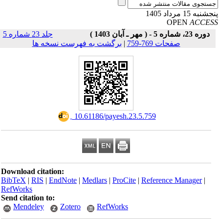
نبه 15 مرداد 1405
OPEN
ACCE
دوره 23، شماره 5 - ( مهر ـ آبان 1403 )
جلد 23 شماره 5
صفحات 769-759
|
برگشت به فهرست نسخه ها
‎ 10.61186/payesh.23.5.759
Download citation:
BibTeX
|
RIS
|
EndNote
|
Medlars
|
ProCite
|
Reference Manager
|
RefWorks
Send citation to:
Mendeley
Zotero
RefWorks