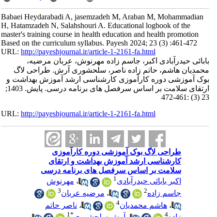
Babaei Heydarabadi A, jasemzadeh M, Araban M, Mohammadian
H, Hatamzadeh N, Salahshouri A. Educational logbook of the
master's training course in health education and health promotion
Based on the curriculum syllabus. Payesh 2024; 23 (3) :461-472
URL:
http://payeshjournal.ir/article-1-2161-fa.html
بابائی حیدرآبادی اکبر، جاسم زاده مهرنوش، عربان مرضیه،
محمدیان هاشم، حاتم زاده ناصر، سلحشوری آرش. طراحی لاگ
بوک آموزشی دوره کارآموزی کارشناسی ارشد آموزش بهداشت و
ارتقای سلامت بر اساس سرفصل های برنامه درسی. پایش. 1403;
23 (3) :461-472
URL:
http://payeshjournal.ir/article-1-2161-fa.html
طراحی لاگ بوک آموزشی دوره کارآموزی
کارشناسی ارشد آموزش بهداشت و ارتقای
سلامت بر اساس سرفصل های برنامه درسی
1
اکبر بابائی حیدرآبادی
،
مهرنوش
3
2
جاسم زاده
،
مرضیه عربان
4
،
هاشم محمدیان
،
ناصر حاتم
1
*
4
زاده
،
آرش سلحشوری