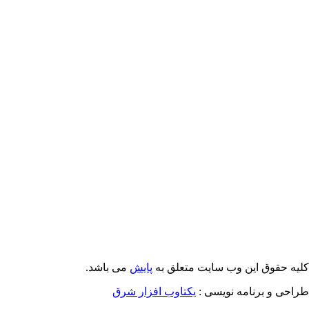
Email: info@Payeshjournal.ir
Web sites: http://www.Payeshjournal.ir
http://www.ihsr.ac.ir
یه حقوق این وب سایت متعلق به
پایش
می باشد.
احی و برنامه نویسی :
یکتاوب افزار شرق