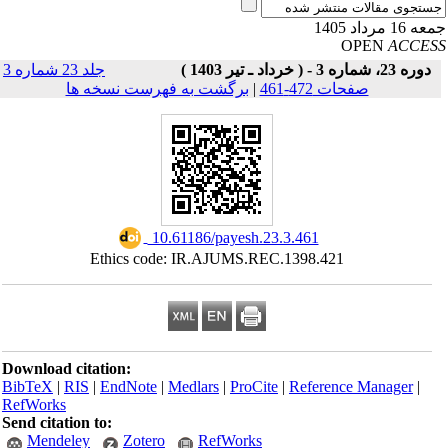
16 مرداد 1405
OPEN
ACCE
دوره 23، شماره 3 - ( خرداد ـ تیر 1403 )
جلد 23 شماره 3
صفحات 472-461
|
برگشت به فهرست نسخه ها
‎ 10.61186/payesh.23.3.461
Ethics code: IR.AJUMS.REC.1398.421
Download citation:
BibTeX
|
RIS
|
EndNote
|
Medlars
|
ProCite
|
Reference Manager
|
RefWorks
Send citation to:
Mendeley
Zotero
RefWorks