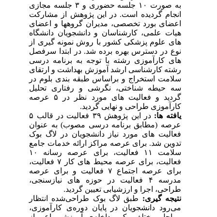
به صورت ۱۰ جلسه حضوری و ۳ جلسه مجازی
انجام گردیده است. در این پژوهش از مشارکت
اعضای بورد تخصصی، مدیران گروهها و اعضای
هیات علمی، کارشناسان و دانشجویان دانشگاه
های علوم پزشکی کشور با روش نمونه گیری از
نوع در دسترس بهره برده شد. در ابتدا سرفصل
های کارآموزی رشته با توجه به برنامه درسی
رشته کارشناسی ارشد آموزش بهداشت و ارتقای
سلامت استخراج و براساس طبقه بندی بلوم در
سه حیطه شناختی، نگرشی و رفتاری تحلیل
گردید و فعالیت های مورد نظر در ۵ عرصه
کارآموزی طراحی و نهایی گردید.
یافته ها:
در این پژوهش ۳۹ فعالیت در قالب ۵
عرصه (مطابق برنامه درسی مصوب) به عنوان
فعالیت های مورد نیاز دانشجویان در لاگ بوک
تدوین شد. برای عرصه مراکز ارائه خدمات جامع
سلامت ۱۱ فعالیت، برای عرصه رسانه ۱۰
فعالیت، برای عرصه محیط های کار ۷ فعالیت،
برای عرصه اجتماع ۷ فعالیت و برای عرصه
مدرسه ۴ فعالیت در حوزه های نیازسنجی،
طراحی، اجرا و ارزشیابی تعیین گردید.
نتیجه گیری:
طبق لاگ بوک طراحی‌شده انتظار
می‌رود دانشجویان در پایان دوره‌ی کارآموزی،
مراحل مختلف یک مداخله‌ی آموزشی اعم از