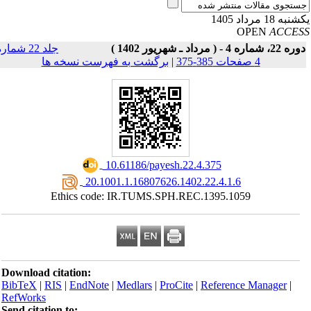
به 18 مرداد 1405
OPEN
ACCE
22، شماره 4 - ( مرداد ـ شهریور 1402 )
جلد 22 شماره
4 صفحات 385-375
|
برگشت به فهرست نسخه ها
‎ 10.61186/payesh.22.4.375
‎ 20.1001.1.16807626.1402.22.4.1.6
Ethics code: IR.TUMS.SPH.REC.1395.1059
Download citation:
BibTeX
|
RIS
|
EndNote
|
Medlars
|
ProCite
|
Reference Manager
|
RefWorks
Send citation to: