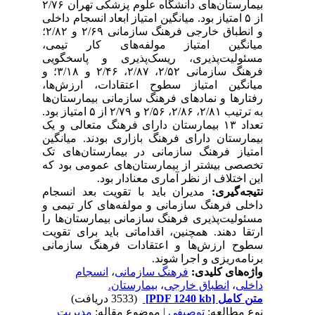
بیمارستان‌های دانشگاه علوم پزشکی تهران ۲/۷۶
از ۵ امتیاز بود. میانگین امتیاز ابعاد انسجام داخلی
و انطباق خارجی فرهنگ سازمانی ۲/۶۹ و ۲/۸۲؛
میانگین امتیاز مولفه‌های کار تیمی،
مسئولیت‌پذیری، ریسک‌پذیری و پاسخگویی
فرهنگ سازمانی ۲/۵۲، ۲/۸۷، ۲/۴۶ و ۳/۱۸؛ و
میانگین امتیاز سطوح اعتقادات، ارزش‌ها،
رفتارها و نمادهای فرهنگ سازمانی بیمارستان‌ها
به ترتیب ۲/۸۱، ۲/۸۶، ۲/۵۶ و ۲/۷۹ از ۵ امتیاز بود.
تعداد ۱۳ بیمارستان دارای فرهنگ متعالی و یک
بیمارستان دارای فرهنگ بازاری بودند. میانگین
امتیاز فرهنگ سازمانی در بیمارستان‌های تک
تخصصی بیشتر از بیمارستان‌های عمومی بود که
این اختلاف از نظر آماری معنادار بود.
نتیجه‌گیری:
مدیران باید با تقویت بعد انسجام
داخلی فرهنگ سازمانی و مولفه‌های کار تیمی و
مسئولیت‌پذیری فرهنگ سازمانی بیمارستان‌ها را
ارتقا دهند. همچنین، اقداماتی باید برای تقویت
سطوح ارزش‌ها و اعتقادات فرهنگ سازمانی
برنامه‌ریزی و اجرا شوند.
واژه‌های کلیدی:
فرهنگ سازمانی
،
انسجام
داخلی
،
انطباق خارجی
،
بیمارستان.
متن کامل
[PDF 1240 kb]
(3533 دریافت)
نوع مطالعه:
توصیفی
| موضوع مقاله:
مدیریت