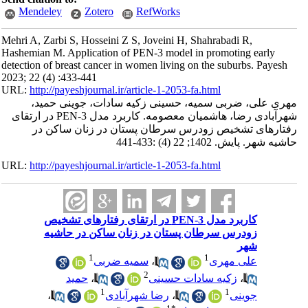
Mendeley
Zotero
RefWorks
Mehri A, Zarbi S, Hosseini Z S, Joveini H, Shahrabadi R,
Hashemian M. Application of PEN-3 model in promoting early
detection of breast cancer in women living on the suburbs. Payesh
2023; 22 (4) :433-441
URL:
http://payeshjournal.ir/article-1-2053-fa.html
مهری علی، ضربی سمیه، حسینی زکیه سادات، جوینی حمید،
شهرآبادی رضا، هاشمیان معصومه. کاربرد مدل PEN-3 در ارتقای
رفتارهای تشخیص زودرس سرطان پستان در زنان ساکن در
حاشیه شهر. پایش. 1402; 22 (4) :433-441
URL:
http://payeshjournal.ir/article-1-2053-fa.html
کاربرد مدل PEN-3 در ارتقای رفتارهای تشخیص
زودرس سرطان پستان در زنان ساکن در حاشیه
شهر
1
1
علی مهری
،
سمیه ضربی
2
،
زکیه سادات حسینی
،
حمید
1
1
جوینی
،
رضا شهرآبادی
،