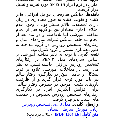
آماری در نرم افزار SPSS ۱۹ مورد تجزیه و تحلیل
قرار گرفت.
یافته‌ها:
میانگین سازه‌های عوامل ادراکی، قادر
کننده و تقویت کننده به طور معناداری در زنان
دارای تحصیلات بالاتر بیشتر بود. با وجود عدم
اختلاف آماری معنادار بین دو گروه قبل از انجام
مداخله آموزشی اما بلافاصله و دو ماه بعد از
انجام مداخله، میانگین نمرات سازه‌های مدل و
رفتارهای تشخیص زودرس در گروه مداخله به
طور معناداری بیشتر از گروه کنترل بود.
نتیجه گیری:
با توجه به تأثیر مداخله آموزشی بر
PEN-۳ بر رفتارهای
اساس سازه‌های مدل
تشخیص زودرس در زنان حاشیه نشین، به نظر
می رسد در مداخلات آموزشی علاوه بر فرد،
بستگان و حامیان موثر در بکارگیری رفتار سالم
نیز باید مورد توجه قرار گیرند و از ظرفیت
باورهای مثبت موجود در خصوص رفتار سالم
برای افزایش انگیزش افراد در بکارگیری
رفتارهای تشخیص زودرس بخصوص در جمعیت
های آسیب پذیر بهره گرفت.
واژه‌های کلیدی:
مدل pen-3
،
تشخیص زودرس
،
زنان
،
آموزش
،
سرطان پستان
متن کامل
[PDF 1104 kb]
(1703 دریافت)