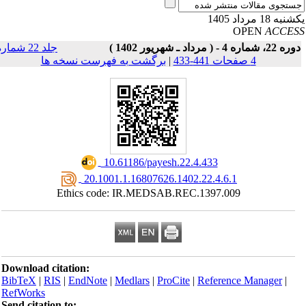
به 18 مرداد 1405
OPEN
ACCE
22، شماره 4 - ( مرداد ـ شهریور 1402 )
جلد 22 شماره
4 صفحات 441-433
|
برگشت به فهرست نسخه ها
‎ 10.61186/payesh.22.4.433
‎ 20.1001.1.16807626.1402.22.4.6.1
Ethics code: IR.MEDSAB.REC.1397.009
Download citation:
BibTeX
|
RIS
|
EndNote
|
Medlars
|
ProCite
|
Reference Manager
|
RefWorks
Send citation to: