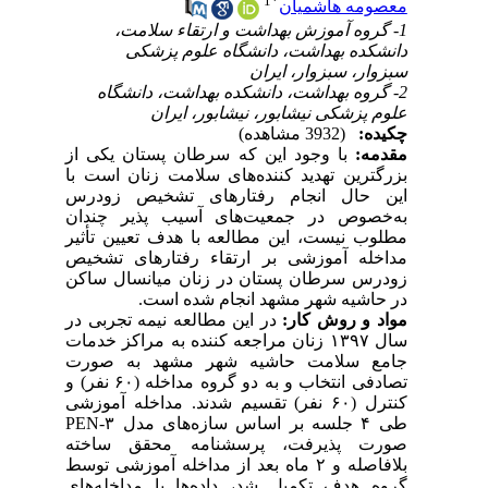
1
*
معصومه هاشمیان
1- گروه آموزش بهداشت و ارتقاء سلامت،
دانشکده بهداشت، دانشگاه علوم پزشکی
سبزوار، سبزوار، ایران
2- گروه بهداشت، دانشکده بهداشت، دانشگاه
علوم پزشکی نیشابور، نیشابور، ایران
چکیده:
(3932 مشاهده)
مقدمه:
با وجود این که سرطان پستان یکی از
بزرگترین تهدید کننده‌های سلامت زنان است با
این حال انجام رفتارهای تشخیص زودرس
به‌خصوص در جمعیت‌های آسیب پذیر چندان
مطلوب نیست، این مطالعه با هدف تعیین تأثیر
مداخله آموزشی بر ارتقاء رفتارهای تشخیص
زودرس سرطان پستان در زنان میانسال ساکن
در حاشیه شهر مشهد انجام شده است.
مواد و روش کار:
در این مطالعه نیمه تجربی در
سال ۱۳۹۷ زنان مراجعه کننده به مراکز خدمات
جامع سلامت حاشیه شهر مشهد به صورت
تصادفی انتخاب و به دو گروه مداخله (۶۰ نفر) و
کنترل (۶۰ نفر) تقسیم شدند. مداخله آموزشی
طی ۴ جلسه بر اساس سازه‌های مدل PEN-۳
صورت پذیرفت، پرسشنامه محقق ساخته
بلافاصله و ۲ ماه بعد از مداخله آموزشی توسط
گروه هدف تکمیل شد، داده‌ها با مداخله‌های