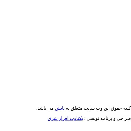
Email: info@Payeshjournal.ir
Web sites: http://www.Payeshjournal.ir
http://www.ihsr.ac.ir
یه حقوق این وب سایت متعلق به
پایش
می باشد.
احی و برنامه نویسی :
یکتاوب افزار شرق