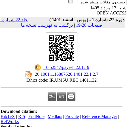
17 مرداد 1405
OPEN
ACCE
ه 22، شماره 1 - ( بهمن ـ اسفند 1401 )
جلد 22 شماره 1
صفحات 28-19
|
برگشت به فهرست نسخه ها
‎ 10.52547/payesh.22.1.19
‎ 20.1001.1.16807626.1401.22.1.2.7
Ethics code: IR.UMSU.REC.1401.132
Download citation:
BibTeX
|
RIS
|
EndNote
|
Medlars
|
ProCite
|
Reference Manager
|
RefWorks
Send citation to: