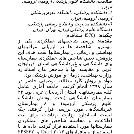
سلامت، دانشگاه علوم پزشکی ارومیه، ارومیه،
ایران
2- دانشکده پزشکی، دانشگاه علوم پزشکی
ارومیه، ارومیه، ایران
3- دانشکده مدیریت و اطلاع رسانی پزشکی،
دانشگاه علوم پزشکی ایران، تهران، ایران
چکیده:
(4576 مشاهده)
مقدمه:
بررسی شاخص­های عملکردی، یکی از
مهم­ترین شاخصه­ ها در ارزیابی مراقبت­های
بهداشتی و درمانی در بیمارستان­ها است. هدف این
پژوهش، تعیین شاخص ­های عملکردی بیمارستان­
های دانشگاهی و غیردانشگاهی استان آذربایجان
غربی و مقایسه آن­ها با شاخص­ های استاندارد
وزارت بهداشت، درمان و آموزش پزشکی بود.
مواد و روش کار:
مطالعه توصیفی حاضر در
سال ۱۳۹۸ انجام گرفت. جامعه آماری شامل
کلیه بیمارستا­ن­های استان آذربایجان غربی بود. ۲۲
بیمارستان دانشگاهی (تحت پوشش دانشگاه
علوم پزشکی ارومیه) و ۸ بیمارستان
غیردانشگاهی مورد بررسی قرار گرفتند. چک­
لیست استاندارد وزارت بهداشت برای ثبت
اطلاعات و محاسبه شاخص­ های عملکردی
بیمارستان­ها مورد استفاده قرار گرفت. داده ­ها با
استفاده از نرم­افزارهای Excel ۲۰۱۶ و SPSS۲۲