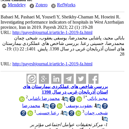
Mendeley
Zotero
RefWorks
Babaei M, Pashaei M, Yousefi Y, Sheikhy-Chaman M, Hoseini R.
Investigating performance indicators of hospitals in West Azerbaijan
province, Iran in 2019. Payesh 2023; 22 (1) :19-28
URL:
http://payeshjournal.ir/article-1-2019-fa.html
بابائی مجید، پاشایی محمدرضا، یوسفی یعقوب، شیخی چمان
محمدرضا، حسینی رعنا. بررسی شاخص های عملکردی بیمارستان
های استان آذربایجان غربی در سال 1398. پایش. 1401; 22 (1) :19-
28
URL:
http://payeshjournal.ir/article-1-2019-fa.html
بررسی شاخص های عملکردی بیمارستان های
استان آذربایجان غربی در سال 1398
2
1
*
مجید بابائی
،
محمدرضا پاشایی
1
،
یعقوب یوسفی
،
محمدرضا
1
3
شیخی چمان
،
رعنا حسینی
1- مرکز تحقیقات عوامل اجتماعی مؤثر بر