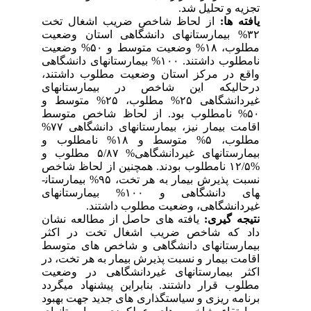
تجزیه و تحلیل شد.
یافته­ ها:
از لحاظ شاخص ضریب اشغال تخت
۳۲% بیمارستان­های دانشگاهی استان وضعیت
مطلوب، ۱۸% وضعیت متوسط و ۵۰% وضعیت
نامطلوب داشتند. ۱۰۰% بیمارستان­های دانشگاهی
واقع در مرکز استان وضعیت مطلوب داشتند،
درحالیکه این شاخص در بیمارستان­های
غیردانشگاهی ۲۵% مطلوب، ۲۵% متوسط و
۵۰% نامطلوب بود. از لحاظ شاخص متوسط
اقامت بیمار نیز، بیمارستان­های دانشگاهی ۷۷%
مطلوب، ۵% متوسط و ۱۸% نامطلوب و
بیمارستان­های غیردانشگاهی% ۵/۸۷ مطلوب و
%۱۲/۵ نامطلوب بودند. همچنین از لحاظ شاخص
نسبت پذیرش بیمار به هر تخت، ۹۵% بیمارستان­
های دانشگاهی و ۱۰۰% بیمارستان­های
غیردانشگاهی، وضعیت مطلوب داشتند.
نتیجه­ گیری:
یافته های حاصل از مطالعه نشان
داد که شاخص ضریب اشغال تخت در اکثر
بیمارستان­های دانشگاهی و شاخص ­های متوسط
اقامت بیمار و نسبت پذیرش بیمار به هر تخت، در
اکثر بیمارستان­های غیردانشگاهی در وضعیت
مطلوب قرار داشتند. بنابراین پیشنهاد می­گردد
برنامه ­ریزی و سیاستگذاری­ های جدید جهت بهبود