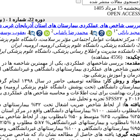
پنجشنبه 15 مرداد 1405
OPEN
ACCESS
دوره 22، شماره 1 - ( بهمن ـ اسفند 1401 )
بررسی شاخص های عملکردی بیمارستان های استان آذربایجان غربی در سا
2
1
*
مجید بابائی
،
محمدرضا پاشایی
،
یعقوب یوسف
1- مرکز تحقیقات عوامل اجتماعی مؤثر بر سلامت، دانشگاه علوم پزشکی ارومیه، ارومیه، ایران
2- دانشکده پزشکی، دانشگاه علوم پزشکی ارومیه، ارومیه، ایران
3- دانشکده مدیریت و اطلاع رسانی پزشکی، دانشگاه علوم پزشکی ایران، تهران، ایران
چکیده:
(4556 مشاهده)
قدمه:
بررسی شاخص­های عملکردی، یکی از مهم­ترین شاخصه­ ها در ارز
تعیین شاخص ­های عملکردی بیمارستان­های دانشگاهی و غیردانشگاهی است
درمان و آموزش پزشکی بود.
واد و روش کار:
۲۰۱۶ و SPSS۲۲ تجزیه و تحلیل شد.
افته­ ها:
نامطلوب داشتند. ۱۰۰% بیمارستان­های دانشگاهی واقع د
۹۵% بیمارستان­های دانشگاهی و ۱۰۰% بیمارستان­های غیردانشگاهی، وضعیت مطلوب داشتند.
تیجه­ گیری:
یافته های حاصل از مطالعه نشان داد که شاخص ضریب ا