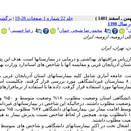
جلد 22 شماره 1 صفحات 28-19
|
برگشت
ل 1398
1
3
1
ی
،
محمدرضا شیخی چمان
،
رعنا حسینی
یابی مراقبت­های بهداشتی و درمانی در بیمارستان­ها است. هدف این 
ان آذربایجان غربی و مقایسه آن­ها با شاخص­ های استاندارد وزارت ب
بیمارستان دانشگاهی (تحت پوشش دانشگاه علوم پزشکی ارومیه) و ۸ بیمارستان غیردانشگاهی مورد بررسی قرار گرفتند. چک­لیس
از لحاظ شاخص ضریب اشغال تخت ۳۲% بیمارس
ر مرکز استان وضعیت مطلوب داشتند، درحالیکه این شاخص در بیمارستان­های غیرد
۲۵% مطلوب، ۲۵% متوسط و ۵۰% نامطلوب بود. از لحاظ شاخص م
۱۸% نامطلوب و بیمارستان­های غیردانشگاهی% ۵/۸۷ مطلوب و %۱۲/۵ نامطلوب بودند. همچنین از لحاظ شاخص نسبت پذیرش بیمار
شغال تخت در اکثر بیمارستان­های دانشگاهی و شاخص ­های متوسط 