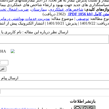
بیمار و نسبت پذیرش بیمار به هر تخت، در اکثر بیمارستان­های غیردانشگ
سیاستگذاری­ های جدید جهت بهبود و ارتقاء شاخص­ های عملکردی بیمار
واژه‌های کلیدی:
شاخص‌های عملکردی
،
بیمارستان‌
،
ضریب اشغال تخت
متن کامل
[PDF 1056 kb]
(2362 دریافت)
نوع مطالعه:
توصیفی
| موضوع مقاله:
مدیریت خدمات بهداشتی درمانی
دریافت: 1401/9/22 | پذیرش: 1401/10/21 | انتشار الکترونیک پیش از انتشار نهایی: 1401/10/26 | انتشار: 1401/11/18
ارسال نظر درباره این مقاله : نام کاربری ی
ارسال پیام 
بازنشر اطلاعات