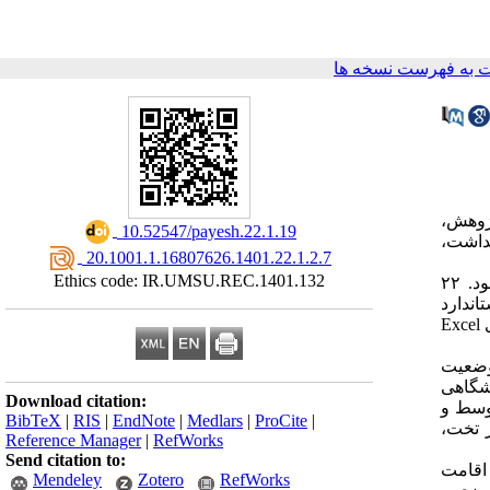
 به فهرست نسخه ها
پژوهش،
‎ 10.52547/payesh.22.1.19
هداشت،
‎ 20.1001.1.16807626.1401.22.1.2.7
Ethics code: IR.UMSU.REC.1401.132
مطالعه توصیفی حاضر در سال ۱۳۹۸ انجام گرفت. جامعه آماری شامل کلیه بیمارستا­ن­های استان آذربایجان غربی بود. ۲۲
ت استاندارد
وزارت بهداشت برای ثبت اطلاعات و محاسبه شاخص­ های عملکردی بیمارستان­ها مورد استفاده قرار گرفت. داده ­ها با استفاده از نرم­افزارهای Excel
تان­های دانشگاهی استان وضعیت مطلوب، ۱۸% وضعیت متوسط و ۵۰% وضعیت
انشگاهی
Download citation:
توسط اقامت بیمار نیز، بیمارستان­های دانشگاهی ۷۷% مطلوب، ۵% متوسط و
BibTeX
|
RIS
|
EndNote
|
Medlars
|
ProCite
|
 به هر تخت،
Reference Manager
|
RefWorks
Send citation to:
اقامت
Mendeley
Zotero
RefWorks