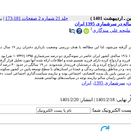
جلد 21 شماره 2 صفحات 181-173
|
ب
1
ملیحه علی مندگاری
بارداری در سنین پایین، به عنوان بارداری پرخطر هم برای مادر و هم فرزند در نظر
این مطالعه کمی، به صورت تحلیل ثانویه اجرا شد. جامعه آماری شامل دختران ۱۰ تا ۱۹ سال
ن فرزند و ازدواج کرده دارای فرزند تقسیم شده و اطلاعات ارائه شده آنها مورد تحلیل قرار گرف
تا قبل از ۱۴ سالگی اکثر دختران (۹۶ درصد) ازدواج نکرده بودند. در ۱۵ سالگی ۷ درصد 
ی در سنین پایین یک پدیده اقتصادی- اجتماعی بوده و نیازمند سیاست‌گذاری اجتماعی است. دخ
تای داشتن زایمان سالم نیازمند توجه در سیاست‌های بهداشتی هستند.
ن
،
سرشماری 1395
،
ایران
ا پست الکترونیک شما: