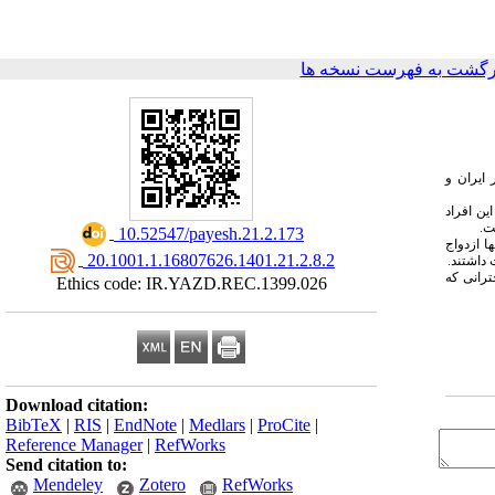
رگشت به فهرست نسخه ها
 گرفته می‌شود، لذا این مطالعه با هدف بررسی وضعیت بارداری دختران زیر ۱۹ سال در ایران و
ه‌ی کشور ایران حاضر در نمونه‌گیری دو درصد سرشماری ۱۳۹۵ (۱۰۷۳۴۶ نفر) بود. این افراد
ت.
‎ 10.52547/payesh.21.2.173
دختران ازدواج کرده و یک درصدشان فرزنددار شده‌بودند. در ۱۹ سالگی در حدود ۴۰ درصد آنها ازدواج
‎ 20.1001.1.16807626.1401.21.2.8.2
ترانی که
Ethics code: IR.YAZD.REC.1399.026
Download citation:
BibTeX
|
RIS
|
EndNote
|
Medlars
|
ProCite
|
Reference Manager
|
RefWorks
Send citation to:
Mendeley
Zotero
RefWorks