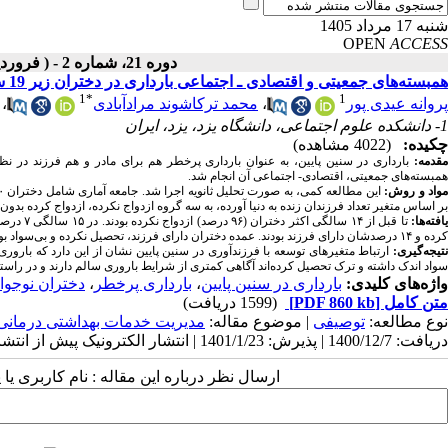
شنبه 17 مرداد 1405
OPEN
ACCESS
دوره 21، شماره 2 - ( فروردین ـ اردیبهشت 1401 )
همبسته‌های جمعیتی و اقتصادی ـ اجتماعی بارداری در دختران زیر 19 ساله در سرشماری 1395 ایران
1
*
1
پروانه عیدی پور
،
محمد ترکاشوند مرادآبادی
،
1- دانشکده علوم اجتماعی، دانشگاه یزد، یزد، ایران
چکیده:
(4022 مشاهده)
قدمه:
همبسته‌های جمعیتی، اقتصادی- اجتماعی آن انجام شد.
واد و روش:
بر اساس متغیر تعداد فرزندان زنده به دنیا آورده، به سه گروه ازدواج نکرده، ازدواج کرده بدو
افته‌ها:
کرده و ۱۴ درصدشان دارای فرزند بودند. عمده دختران دارای فرزند، تحصیل نکرده و بی‌سواد بودند، و در مناطق روستایی زندگی و عمدتا در استان‌های با سطح توسعه پایین در کشور سکونت داشتند.
نتیجه‌گیری:
ارتباط متغیرهای توسعه با فرزندآوری در سنین پایین نشان از این دارد که بارور
سواد اندک داشته و ترک تحصیل کرده‌اند آگاهی کمتری از شرایط باروری سالم دارند و در راس
واژه‌های کلیدی:
بارداری در سنین پایین
،
بارداری پرخطر
،
دختران نوجوا
متن کامل
[PDF 860 kb]
(1599 دریافت)
نوع مطالعه:
توصیفی
| موضوع مقاله:
مدیریت خدمات بهداشتی درمانی
دریافت: 1400/12/7 | پذیرش: 1401/1/23 | انتشار الکترونیک پیش از انتشار نهایی: 1401/2/18 | انتشار: 1401/2/20
ارسال نظر درباره این مقاله : نام کاربری ی