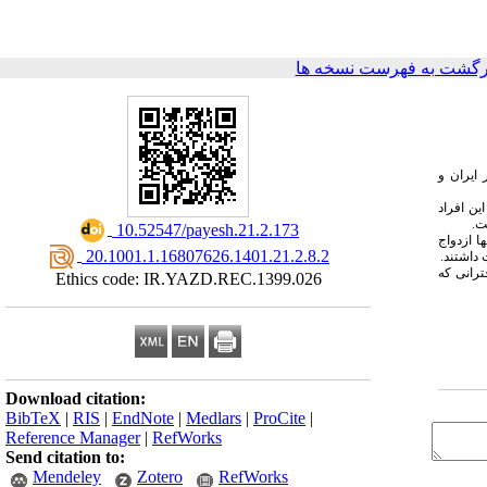
رگشت به فهرست نسخه ها
 گرفته می‌شود، لذا این مطالعه با هدف بررسی وضعیت بارداری دختران زیر ۱۹ سال در ایران و
ه‌ی کشور ایران حاضر در نمونه‌گیری دو درصد سرشماری ۱۳۹۵ (۱۰۷۳۴۶ نفر) بود. این افراد
ت.
‎ 10.52547/payesh.21.2.173
دختران ازدواج کرده و یک درصدشان فرزنددار شده‌بودند. در ۱۹ سالگی در حدود ۴۰ درصد آنها ازدواج
‎ 20.1001.1.16807626.1401.21.2.8.2
ترانی که
Ethics code: IR.YAZD.REC.1399.026
Download citation:
BibTeX
|
RIS
|
EndNote
|
Medlars
|
ProCite
|
Reference Manager
|
RefWorks
Send citation to:
Mendeley
Zotero
RefWorks