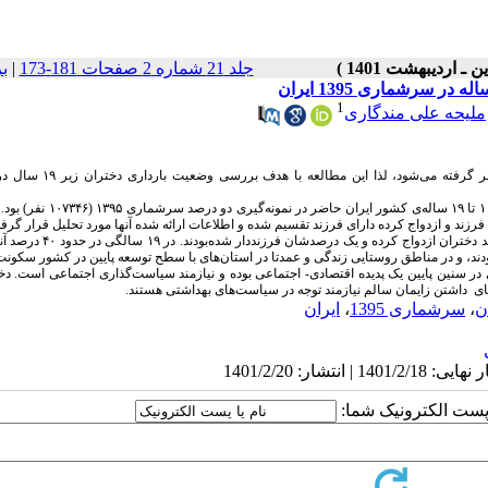
جلد 21 شماره 2 صفحات 181-173
|
ب
1
ملیحه علی مندگاری
بارداری در سنین پایین، به عنوان بارداری پرخطر هم برای مادر و هم فرزند در نظر
این مطالعه کمی، به صورت تحلیل ثانویه اجرا شد. جامعه آماری شامل دختران ۱۰ تا ۱۹ سال
ن فرزند و ازدواج کرده دارای فرزند تقسیم شده و اطلاعات ارائه شده آنها مورد تحلیل قرار گرف
تا قبل از ۱۴ سالگی اکثر دختران (۹۶ درصد) ازدواج نکرده بودند. در ۱۵ سالگی ۷ درصد 
ی در سنین پایین یک پدیده اقتصادی- اجتماعی بوده و نیازمند سیاست‌گذاری اجتماعی است. دخ
تای داشتن زایمان سالم نیازمند توجه در سیاست‌های بهداشتی هستند.
ن
،
سرشماری 1395
،
ایران
ا پست الکترونیک شما: