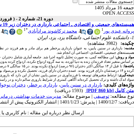
جمعه 16 مرداد 1405
OPEN
ACCESS
دوره 21، شماره 2 - ( فروردین ـ اردیبهشت 1401 )
همبسته‌های جمعیتی و اقتصادی ـ اجتماعی بارداری در دختران زیر 19 ساله در سرشماری 1395 ایران
1
*
1
پروانه عیدی پور
،
محمد ترکاشوند مرادآبادی
،
1- دانشکده علوم اجتماعی، دانشگاه یزد، یزد، ایران
چکیده:
(3982 مشاهده)
قدمه:
همبسته‌های جمعیتی، اقتصادی- اجتماعی آن انجام شد.
واد و روش:
بر اساس متغیر تعداد فرزندان زنده به دنیا آورده، به سه گروه ازدواج نکرده، ازدواج کرده بدو
افته‌ها:
کرده و ۱۴ درصدشان دارای فرزند بودند. عمده دختران دارای فرزند، تحصیل نکرده و بی‌سواد بودند، و در مناطق روستایی زندگی و عمدتا در استان‌های با سطح توسعه پایین در کشور سکونت داشتند.
نتیجه‌گیری:
ارتباط متغیرهای توسعه با فرزندآوری در سنین پایین نشان از این دارد که بارور
سواد اندک داشته و ترک تحصیل کرده‌اند آگاهی کمتری از شرایط باروری سالم دارند و در راس
واژه‌های کلیدی:
بارداری در سنین پایین
،
بارداری پرخطر
،
دختران نوجوا
متن کامل
[PDF 860 kb]
(1593 دریافت)
نوع مطالعه:
توصیفی
| موضوع مقاله:
مدیریت خدمات بهداشتی درمانی
دریافت: 1400/12/7 | پذیرش: 1401/1/23 | انتشار الکترونیک پیش از انتشار نهایی: 1401/2/18 | انتشار: 1401/2/20
ارسال نظر درباره این مقاله : نام کاربری ی