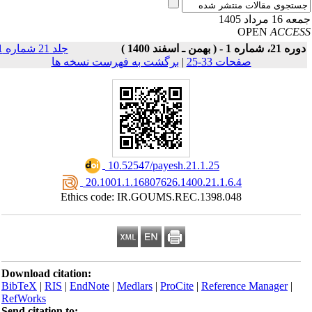
16 مرداد 1405
OPEN
ACCE
ه 21، شماره 1 - ( بهمن ـ اسفند 1400 )
جلد 21 شماره 1
صفحات 33-25
|
برگشت به فهرست نسخه ها
‎ 10.52547/payesh.21.1.25
‎ 20.1001.1.16807626.1400.21.1.6.4
Ethics code: IR.GOUMS.REC.1398.048
Download citation:
BibTeX
|
RIS
|
EndNote
|
Medlars
|
ProCite
|
Reference Manager
|
RefWorks
Send citation to: