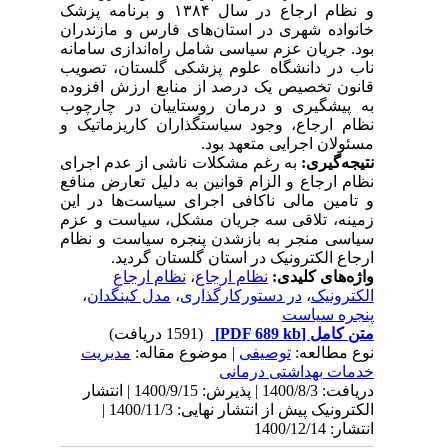
و نظام ارجاع در سال ۱۳۸۴ و برنامه پزشک
خانواده شهری در استان‌های فارس و مازندران
بود. جریان عزم سیاسی شامل راه‌اندازی سامانه
ناب در دانشگاه علوم پزشکی گلستان، تصویب
قانون تخصیص یک درصد از منابع ارزش افزوده
به پیشگیری و درمان روستاییان در چارچوب
نظام ارجاع، وجود سیاستگذاران کاریزماتیک و
مسئولان اجرایی متعهد
بود.
نتیجه‌گیری:
به رغم مشکلات ناشی از عدم اجرای
نظام ارجاع و الزام قوانین به دلیل تعارض منافع
و تامین مالی ناکافی اجرای سیاست‌ها در این
زمینه، تلاقی سه جریان مشکل، سیاست
و عزم
سیاسی منجر به بازشدن پنجره سیاست و نظام
ارجاع الکترونیک در استان گلستان گردید.
واژه‌های کلیدی:
نظام ارجاع
،
نظام ارجاع
الکترونیک
،
در دستورکارگذاری
،
مدل کینگدان
،
پنجره سیاست
متن کامل
[PDF 689 kb]
(1591 دریافت)
نوع مطالعه:
توصیفی
| موضوع مقاله:
مدیریت
خدمات بهداشتی درمانی
دریافت: 1400/8/3 | پذیرش: 1400/9/15 | انتشار
الکترونیک پیش از انتشار نهایی: 1400/11/3 |
انتشار: 1400/12/14