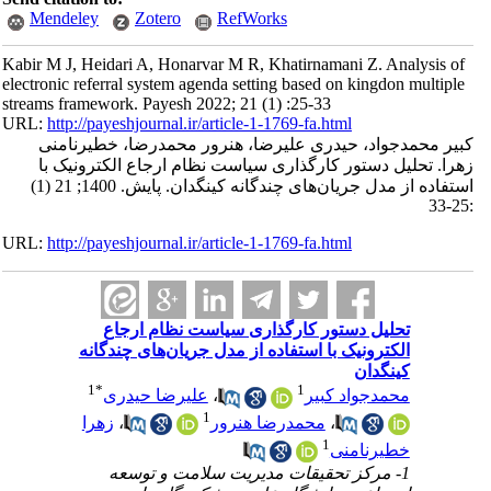
Mendeley
Zotero
RefWorks
Kabir M J, Heidari A, Honarvar M R, Khatirnamani Z. Analysis of
electronic referral system agenda setting based on kingdon multiple
streams framework. Payesh 2022; 21 (1) :25-33
URL:
http://payeshjournal.ir/article-1-1769-fa.html
کبیر محمدجواد، حیدری علیرضا، هنرور محمدرضا، خطیرنامنی
زهرا. تحلیل دستور کارگذاری سیاست نظام ارجاع الکترونیک با
استفاده از مدل جریان‌های چندگانه کینگدان. پایش. 1400; 21 (1)
:25-33
URL:
http://payeshjournal.ir/article-1-1769-fa.html
تحلیل دستور کارگذاری سیاست نظام ارجاع
الکترونیک با استفاده از مدل جریان‌های چندگانه
کینگدان
1
*
1
محمدجواد کبیر
،
علیرضا حیدری
1
،
محمدرضا هنرور
،
زهرا
1
خطیرنامنی
1- مرکز تحقیقات مدیریت سلامت و توسعه