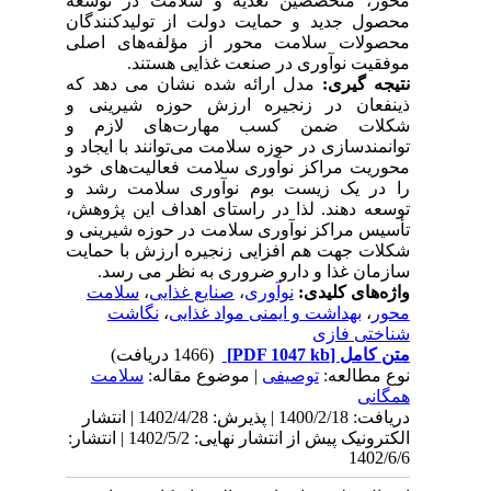
محور، متخصصین تغذیه و سلامت در توسعه
محصول جدید و حمایت دولت از تولیدکنندگان
محصولات سلامت محور از مؤلفه‌های اصلی
موفقیت نوآوری در صنعت غذایی هستند.
نتیجه گیری:
مدل ارائه شده نشان می دهد که
ذینفعان در زنجیره ارزش حوزه شیرینی و
شکلات ضمن کسب مهارت‌های لازم و
توانمندسازی در حوزه سلامت می‌توانند با ایجاد و
محوریت مراکز نوآوری سلامت فعالیت‌های خود
را در یک زیست بوم نوآوری سلامت رشد و
توسعه دهند. لذا در راستای اهداف این پژوهش،
تأسیس مراکز نوآوری سلامت در حوزه شیرینی و
شکلات جهت هم افزایی زنجیره ارزش با حمایت
سازمان غذا و دارو ضروری به نظر می رسد.
واژه‌های کلیدی:
نوآوری
،
صنایع غذایی
،
سلامت
محور
،
بهداشت و ایمنی مواد غذایی
،
نگاشت
شناختی فازی
متن کامل
[PDF 1047 kb]
(1466 دریافت)
نوع مطالعه:
توصیفی
| موضوع مقاله:
سلامت
همگانی
دریافت: 1400/2/18 | پذیرش: 1402/4/28 | انتشار
الکترونیک پیش از انتشار نهایی: 1402/5/2 | انتشار:
1402/6/6