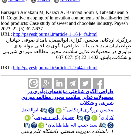
Barzegari Ardakani M, Kazazi A, Bamdad Soufi J, Tabatabaiean S
H. Cognitive mapping of innovation components of health-oriented
food products: Case study of sweet and chocolate industry. Payesh
2023; 22 (5) :627-637
URL:
http://payeshjournal.ir/article-1-1644-fa.html
برزگری اردکانی محسن، کزازی ابوالفضل، بامداد صوفی جهانیار،
طباطباییان سید حبیب اله. طراحی الگوی شناختی مؤلفه‌های
نوآوری در محصولات غذایی سلامت محور: مطالعه موردی شیرینی
و شکلات. پایش. 1402; 22 (5) :627-637
URL:
http://payeshjournal.ir/article-1-1644-fa.html
طراحی الگوی شناختی مؤلفه‌های نوآوری در
محصولات غذایی سلامت محور: مطالعه موردی
شیرینی و شکلات
1
*
محسن برزگری اردکانی
،
ابوالفضل
2
2
کزازی
،
جهانیار بامداد صوفی
2
،
سید حبیب اله طباطباییان
1- دانشکده مدیریت صنعتی، دانشگاه علم و هنر،