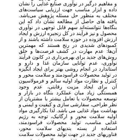
و مفاهیم درگیر در نوآوری صنایع غذایی را نشان
داده و ابزار مناسب جهت ارزیابی سیاست‌های
مختلف به منظور حل مسئله پژوهش می‌باشد.
یافته های حاصل از مطالعه نشان داد که این
بنگاه‌ها نتوانسته‌اند سهم قابل توجهی در نوآوری
محصول و نیز فرآیند در کل زنجیره ارزش و ایجاد
ارزش افزوده در حوزه سلامت داشته باشند و از
کمبودهای شدیدی در رنج هستند که مهمترین
آن‌ها: عدم مهارت در کشف فرصت‌ها و خلق
روش‌های جدید برای بهره‌برداری در کانون فرآیند
نوآوری، عدم توانایی سازمان غذا و دارو و
استاندارد در انجام روشی بهتر برای ایجاد انگیزه
در تولید محصولات فراسودمند و سلامت محور و
کنترل و نظارت مواد اولیه سالم و فرمولاسیون
آن برای ایجاد مزیت رقابتی، عدم وجود
همبستگی زیاد میان عملکرد بنگاه در بازار و
توسعه محصولات با تعامل بیشتر با مشتریان از
نظر طراحی، سفارشی سازی و کیفیت و ایمنی و
بهداشت مواد غذایی می باشد. لذا بکارگیری مواد
اولیه سلامت محور و ارگانیک، توجه به رژیم
غذایی مناسب، تولید محصولات فراسودمند،
استفاده از بسته بندیهای سلامت محور،
فناوریهای جدید در جهت تولید محصولات سلامت