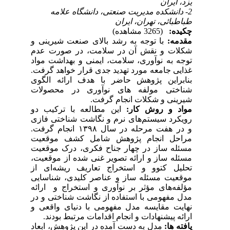
یزد، ایران
2- دانشکده مدیریت صنعتی، دانشگاه علامه
طباطبائی، تهران، ایران
چکیده:
(3265 مشاهده)
مقدمه:
با توجه به رشد بالای صنعت شیرینی و
شکلات و نقش آن در سلامت، در صورت عدم
توجه به نوآوری، سلامت، ایمنی و بهداشت مواد
غذایی جامعه مورد تهدید جدی قرار خواهد گرفت.
بنابراین پژوهش حاضر با هدف ارائه الگوی
شناختی مولفه های نوآوری در محصولات
شیرینی و شکلات انجام گرفت.
مواد و روش کار:
این مطالعه با ترکیب دو
رویکرد سیستم‌های نرم و نگاشت شناختی فازی
و در هفت مرحله در سال ۱۳۹۸ انجام گرفت.
مراحل انجام پژوهش شامل کشف موقعیت
مسئله ساز در چهار جناح فکری، درک موقعیت
مسئله ساز و ارائه تصویر غنی شده از موقعیت،
تحلیل کتوو و استخراج تعاریف ریشه‌ای از
موقعیت مسئله ساز و عناصر کلیدی، شناسایی
مؤلفه‌های مؤثر بر نوآوری و استخراج و ارائه
مدل مفهومی با استفاده از نگاشت شناختی و در
نهایت مقایسه مدل مفهومی با دنیای واقعی و
ارائه پیشنهادات و انجام اقدامات مرتبط بودند.
یافته ها:
مدل به دست آمده در این پژوهش، ابعاد