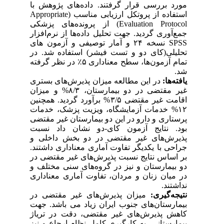
مورد بررسی قرار گرفتند. داده‌های پژوهش با
استفاده از پروتکل ارزیابی مناسب (Appropriate
Evaluation Protocol) از پرونده‌های پزشکی
جمع‌آوری گردید. جهت تحلیل داده‌ها از نرم‌افزار
SPSS نسخه ۲۴ و آمار توصیفی و آزمون های
تحلیلی(کای دو و تست فیشر) استفاده شد. در
تمام آزمون‌ها، سطح معناداری ۵٪ در نظر گرفته
شد.
یافته‌ها:
در این مطالعه میزان پذیرش‌های بستری
غیر مقتضی در دو بیمارستان، ۸/۳% و میزان
اقامت غیر مقتضی ۳/۵% برآورد گردید. همچنین
۱۲% خدمات آزمایشگاه، ویزیت پزشک، خدمات
پرستاری و دارو در این دو بیمارستان غیر مقتضی
بود. نتایج آزمون کای-دو نشان داد نسبت
پذیرش‌های غیر مقتضی در دو بخش داخلی و
جراحی با یکدیگر تفاوت آماری معناداری داشتند.
بر اساس نتایج نسبت پذیرش‌های غیر مقتضی در
دو بیمارستان و نیز در گروه‌های سنی مختلف و
در میان زنان و مردان، تفاوت آماری معناداری
نداشتند.
نتیجه‌گیری:
میزان پذیرش‌های غیر مقتضی در
بیمارستان‌های جنوب ایران زیاد می باشد. جهت
کاهش پذیرش‌های غیر مقتضی، دقت در تریاژ
بیمارستانی، به کارگیری کامل نظام ارجاع و نیز