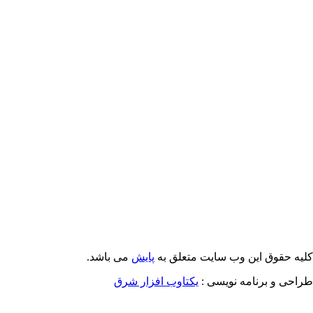
Email: info@Payeshjournal.ir
Web sites: http://www.Payeshjournal.ir
http://www.ihsr.ac.ir
یه حقوق این وب سایت متعلق به
پایش
می باشد.
احی و برنامه نویسی :
یکتاوب افزار شرق