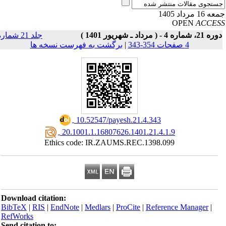
16 مرداد 1405
OPEN
ACCE
21، شماره 4 - ( مرداد ـ شهریور 1401 )
جلد 21 شماره
4 صفحات 354-343
|
برگشت به فهرست نسخه ها
‎ 10.52547/payesh.21.4.343
‎ 20.1001.1.16807626.1401.21.4.1.9
Ethics code: IR.ZAUMS.REC.1398.099
Download citation:
BibTeX
|
RIS
|
EndNote
|
Medlars
|
ProCite
|
Reference Manager
|
RefWorks
Send citation to: