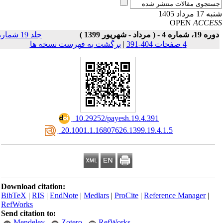
17 مرداد 1405
OPEN
ACCE
19، شماره 4 - ( مرداد - شهریور 1399 )
جلد 19 شماره
4 صفحات 404-391
|
برگشت به فهرست نسخه ها
‎ 10.29252/payesh.19.4.391
‎ 20.1001.1.16807626.1399.19.4.1.5
Download citation:
BibTeX
|
RIS
|
EndNote
|
Medlars
|
ProCite
|
Reference Manager
|
RefWorks
Send citation to:
Mendeley
Zotero
RefWorks