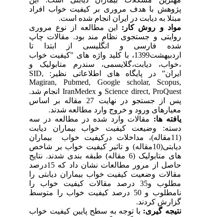
پژوهش با هدف مروری بر کیفیت خواب افراد
مبتلا به دیابت در ایران انجام شده است.
مواد و روش کار:
این مطالعه از نوع مروری
روایتی و جستجوی نظام مند بود. مقالات چاپ
شده فارسی و انگلیسی از ابتدا تا
اردبیهشت1399، با کلید واژه های "کیفیت خواب
،خواب، دیابت،گلایسمی، سندرم متابولیک و
ایران” در پایگاه های اطلاعاتی نظیر:
SID,
Magiran, Pubmed, Google scholar, Scopus,
Science direct, ProQuest
و
IranMedex
انجام شد.
پس از جستجو در نهایت 27 مقاله بر اساس
معیارهای ورود و خروج وارد مطالعه شدند.
یافته ها:
مقالات وارد شده در مطالعه در سه
دسته: وضیعت کیفیت خواب بیماران دیابت
(11مقاله)، مداخلات درکیفیت خواب بیماران
دیابتی(10مقاله) و تاثیر کیفیت خواب بر شاخص
های متابولیک (6 مقاله) طبقه بندی شدند. نتایج
حاصل از مرور مطالعات نشان داد که 15درصد
مقالات وضعیت کیفیت خواب بیماران دیابتی را
مطلوب و35 درصد مقالات کیفیت خواب را
نامطلوب و 50 درصد کیفیت خواب را متوسط
گزارش کردند.
نتیجه گیری:
با توجه به سطح پایین کیفیت خواب