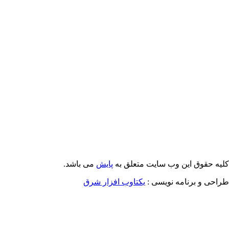
Email: info@Payeshjournal.ir
Web sites: http://www.Payeshjournal.ir
http://www.ihsr.ac.ir
یه حقوق این وب سایت متعلق به
پایش
می باشد.
احی و برنامه نویسی :
یکتاوب افزار شرق