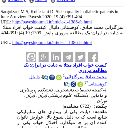
Sargolzaei M S, Kohestani D. Sleep quality in diabetic patients in
Iran: A review. Payesh 2020; 19 (4) :391-404
URL:
http://payeshjournal.ir/article-1-1386-fa.html
سرگلزائی محمد صادق، کوهستانی دانیال. کیفیت خواب افراد مبتلا
به دیابت در ایران: یک مطالعه مروری. پایش. 1399; 19 (4) :391-404
URL:
http://payeshjournal.ir/article-1-1386-fa.html
کیفیت خواب افراد مبتلا به دیابت در ایران: یک
مطالعه مروری
1
محمد صادق سرگلزائی
،
دانیال
1
*
کوهستانی
1- کمیته تحقیقات دانشجویی، دانشکده پرستاری
و مامایی، دانشگاه علوم پزشکی ایران، ایران،
تهران
چکیده:
(6722 مشاهده)
مقدمه:
دیابت یکی از بیماری های متابولیکی
شایع است که به دلیل شیوع بالا، عوارض ناتوان
کننده ای بر جا میگذارد. اختلال خواب یکی از
مهترین مشکلات بیماران دیابتی است. این