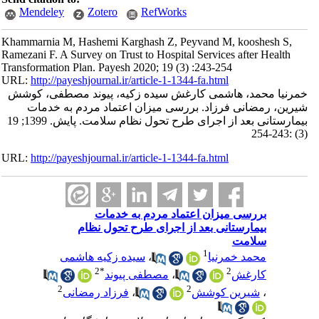
Mendeley
Zotero
RefWorks
Khammarnia M, Hashemi Karghash Z, Peyvand M, kooshesh S,
Ramezani F. A Survey on Trust to Hospital Services after Health
Transformation Plan. Payesh 2020; 19 (3) :243-254
URL:
http://payeshjournal.ir/article-1-1344-fa.html
خمرنیا محمد، هاشمی کارغش سیده زکیه، پیوند مصطفی، کوشش
شیرین، رمضانی فرزاد. بررسی میزان اعتماد مردم به خدمات
بیمارستانی بعد از اجرای طرح تحول نظام سلامت. پایش. 1399; 19
(3) :243-254
URL:
http://payeshjournal.ir/article-1-1344-fa.html
بررسی میزان اعتماد مردم به خدمات
بیمارستانی بعد از اجرای طرح تحول نظام
سلامت
1
محمد خمرنیا
،
سیده زکیه هاشمی
2
*
2
کارغش
،
مصطفی پیوند
2
2
،
شیرین کوشش
،
فرزاد رمضانی