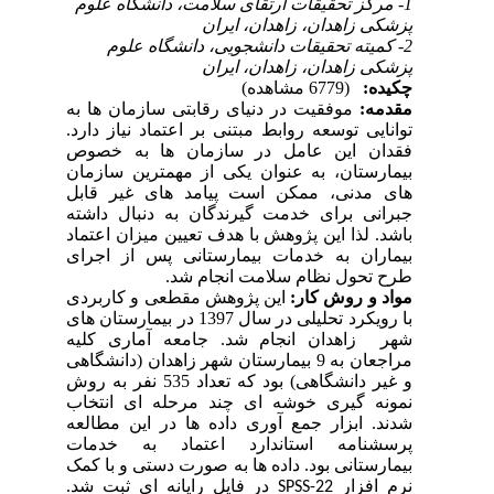
1- مرکز تحقیقات ارتقای سلامت، دانشگاه علوم
پزشکی زاهدان، زاهدان، ایران
2- کمیته تحقیقات دانشجویی، دانشگاه علوم
پزشکی زاهدان، زاهدان، ایران
چکیده:
(6779 مشاهده)
مقدمه:
موفقیت در دنیای رقابتی سازمان ها به
توانایی توسعه روابط مبتنی بر اعتماد نیاز دارد.
فقدان این عامل
در سازمان ها به خصوص
بیمارستان، به عنوان یکی از مهمترین سازمان
های مدنی، ممکن است پیامد های غیر قابل
جبرانی برای خدمت گیرندگان به دنبال داشته
باشد.
لذا
این پژوهش با هدف تعیین میزان اعتماد
بیماران به خدمات بیمارستانی پس از اجرای
طرح تحول نظام سلامت انجام شد.
مواد و روش کار:
این پژوهش مقطعی و کاربردی
با رویکرد تحلیلی در سال 1397 در بیمارستان های
شهر زاهدان انجام شد. جامعه آماری کلیه
مراجعان به 9 بیمارستان شهر
زاهدان (دانشگاهی
و غیر دانشگاهی) بود که
تعداد 535 نفر به روش
نمونه گیری
خوشه ای چند مرحله ای انتخاب
شدند.
ابزار جمع آوری داده ها در این مطالعه
پر
سشنامه استاندارد اعتماد به
خدمات
بیمارستانی
بود.
داده ها به صورت دستی و با کمک
نرم افزار
در فایل رایانه ای ثبت شد.
SPSS-22