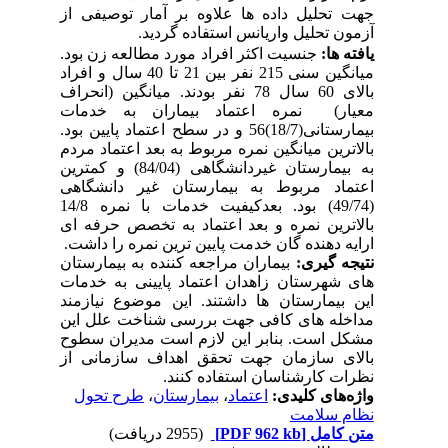
جهت تحلیل داده ها علاوه بر آمار توصیفی از
آزمون تحلیل واریانس استفاده گردید
.
یافته ها:
جنسیت اکثر افراد مورد مطالعه زن بود.
میانگین سنی 215 نفر بین 21 تا 40 سال و افراد
بالای 60 سال 78 نفر بودند. میانگین (انحراف
معیار) نمره اعتماد بیماران به خدمات
بیمارستانی(18/7)56 و در سطح اعتماد پایین بود.
بالاترین میانگین نمره مربوط به بعد اعتماد مردم
به بیمارستان غیردانشگاهی (84/04) و کمترین
اعتماد مربوط به بیمارستان غیر دانشگاهی
(49/74) بود. بعدکیفیت خدمات با نمره 14/8
بالاترین نمره و بعد اعتماد به تخصص حرفه ای
ارایه دهنده گان خدمت پایین ترین نمره را داشت.
نتیجه گیری:
بیماران مراجعه کننده به بیمارستان
های شهرستان زاهدان اعتماد پایینی به خدمات
این بیمارستان ها داشتند. این موضوع نیازمند
مداخله های کافی جهت بررسی شناخت علل این
مشکل است. بنابر این لازم است مدیران سطوح
بالای سازمان جهت تحقق اهداف سازمانی از
نظرات کارشناسان استفاده کنند.
واژه‌های کلیدی:
اعتماد
،
بیمارستان
،
طرح تحول
نظام سلامت
متن کامل
[PDF 962 kb]
(2955 دریافت)