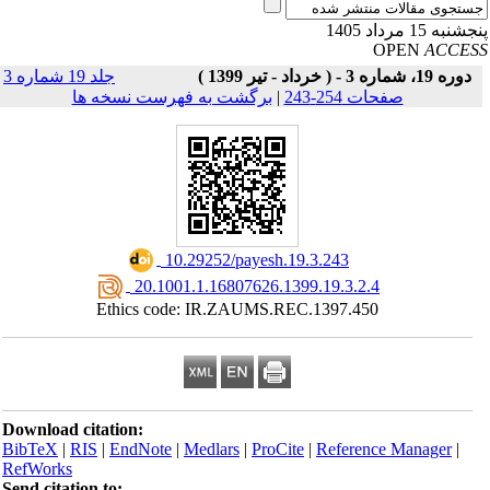
نبه 15 مرداد 1405
OPEN
ACCE
دوره 19، شماره 3 - ( خرداد - تیر 1399 )
جلد 19 شماره 3
صفحات 254-243
|
برگشت به فهرست نسخه ها
‎ 10.29252/payesh.19.3.243
‎ 20.1001.1.16807626.1399.19.3.2.4
Ethics code: IR.ZAUMS.REC.1397.450
Download citation:
BibTeX
|
RIS
|
EndNote
|
Medlars
|
ProCite
|
Reference Manager
|
RefWorks
Send citation to: