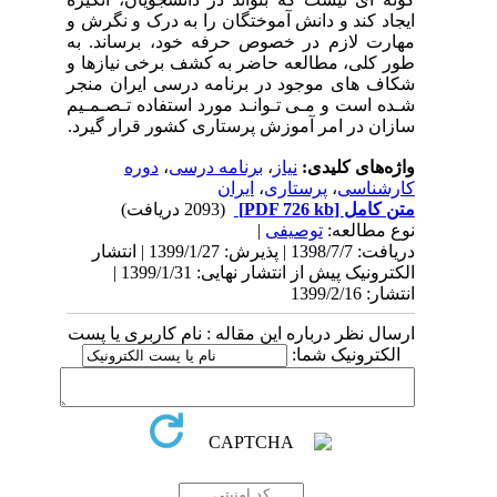
ایجاد کند و دانش ­آموختگان را به درک و نگرش و
مهارت لازم در خصوص حرفه خود، برساند. به
طور کلی، مطالعه حاضر به کشف برخی نیازها و
شکاف ­های موجود در برنامه درسی ایران منجر
شـده است و مـی­ تـوانـد مورد استفاده تـصـمـیم
­سازان در امر آموزش پرستاری کشور قرار گیرد.
واژه‌های کلیدی:
نیاز
،
برنامه درسی
،
دوره
کارشناسی
،
پرستاری
،
ایران
متن کامل
[PDF 726 kb]
(2093 دریافت)
نوع مطالعه:
توصیفی
|
دریافت: 1398/7/7 | پذیرش: 1399/1/27 | انتشار
الکترونیک پیش از انتشار نهایی: 1399/1/31 |
انتشار: 1399/2/16
ارسال نظر درباره این مقاله : نام کاربری یا پست
الکترونیک شما: