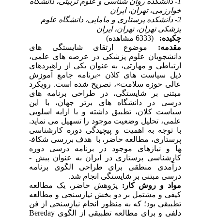
1- دانشکده روان شناسی و علوم تربیتی، دانشگاه
خوارزمی، تهران، ایران
2- دانشکده پرستاری و مامایی، دانشگاه علوم
پزشکی تهران، تهران، ایران
چکیده:
(6333 مشاهده)
مقدمه:
موضوع ارتقای شایستگی ­های
دانشجویان علوم پزشکی در عرصه­ های علمی،
ارتباطی و مهارتی، به عنوان یکی از راهبردهای
ذیل سیاست­ های کلان «برنامه جامع آموزش
عالی حوزه سلامت»، تصریح شده است. رویکرد
مبتنی بر شایستگی، در طراحی برنامه­ های
درسی در دانشگاه­ های برتر جهان، با این
سیاست­ کلان، تطبیق داشته و با ارایه اسلوبی
علمی، تحلیل وضعیت موجود را تسهیل می نماید.
با توجه به اهمیت و پیچیدگی دوره کارشناسی
پرستاری، مطالعه حاضر، با هدف بررسی شکاف­
ها و نیازهای موجود در برنامه درسی دوره
کارشناسی پرستاری در ایران به عنوان پیش ­
درآمدی منطقی برای طراحی الگوی برنامه
درسی مبتنی بر شایستگی انجام شد.
مواد و روش کار:
پژوهش حاضر، یک مطالعه
کیفی و مشتمل بر دو بخش نیازسنجی و مطالعه
تطبیقی بود؛ که به منظور انجام نیازسنجی از فن
دلفی و برای مطالعه تطبیقی از الگوی
Bereday