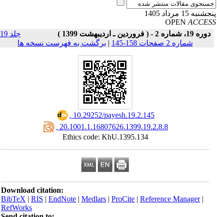
نبه 15 مرداد 1405
OPEN
ACCE
دوره 19، شماره 2 - ( فروردین ـ اردیبهشت 1399 )
جلد 19
شماره 2 صفحات 158-145
|
برگشت به فهرست نسخه ها
‎ 10.29252/payesh.19.2.145
‎ 20.1001.1.16807626.1399.19.2.8.8
Ethics code: KhU.1395.134
Download citation:
BibTeX
|
RIS
|
EndNote
|
Medlars
|
ProCite
|
Reference Manager
|
RefWorks
Send citation to: