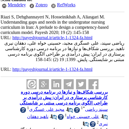
Mendeley
Zotero
RefWorks
Riazi S, Dehghannayeri N, Hosseinikhah A, Aliasgari M.
Understanding gaps and needs in the undergratue nursing
curriculum in Iran: A prelude to design a competency-based
curriculum model. Payesh 2020; 19 (2) :145-158
URL:
http://payeshjournal.ir/article-1-1324-fa.html
ریاضی سپند، علی عسگری مجید، حسینی خواه علی، دهقان نیری
ناهید. ‌‌بررسی شکاف‌ها و نیازها در برنامه درسی دوره کارشناسی
پرستاری در ایران: پیش‌ درآمدی بر طراحی الگوی برنامه درسی
مبتنی بر شایستگی. پایش. 1399; 19 (2) :145-158
URL:
http://payeshjournal.ir/article-1-1324-fa.html
‌‌بررسی شکاف‌ها و نیازها در برنامه درسی دوره
کارشناسی پرستاری در ایران: پیش‌ درآمدی بر
طراحی الگوی برنامه درسی مبتنی بر شایستگی
1
1
*
سپند ریاضی
،
مجید علی عسگری
1
،
علی حسینی خواه
،
ناهید دهقان
2
نیری