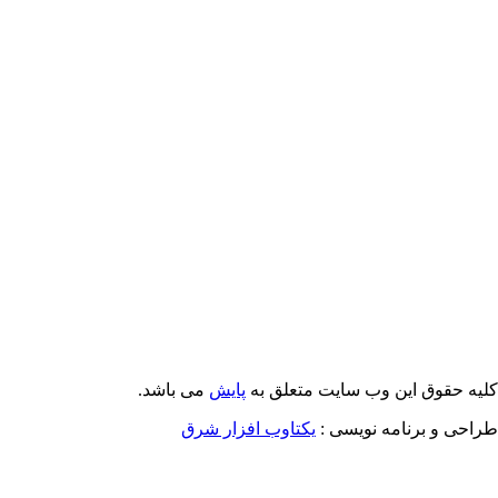
Email: info@Payeshjournal.ir
Web sites: http://www.Payeshjournal.ir
http://www.ihsr.ac.ir
یه حقوق این وب سایت متعلق به
پایش
می باشد.
احی و برنامه نویسی :
یکتاوب افزار شرق