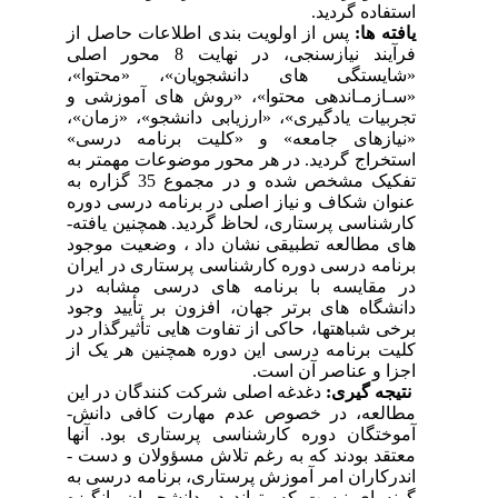
استفاده گردید.
یافته ها:
پس از اولویت­ بندی اطلاعات حاصل از
فرآیند نیازسنجی، در نهایت 8 محور اصلی
«شایستگی­ های دانشجویان»، «محتوا»،
«سـازمـان­دهی محتوا»، «روش­ های آموزشی و
تجربیات یادگیری»، «ارزیابی دانشجو»، «زمان»،
«نیازهای جامعه» و «کلیت برنامه درسی»
استخراج گردید. در هر محور موضوعات مهم­تر به
تفکیک مشخص شده و در مجموع 35 گزاره به
عنوان شکاف و نیاز اصلی در برنامه درسی دوره
کارشناسی پرستاری، لحاظ گردید. همچنین یافته­
های مطالعه تطبیقی نشان داد ، وضعیت موجود
برنامه درسی دوره کارشناسی پرستاری در ایران
در مقایسه با برنامه­ های درسی مشابه در
دانشگاه­ های برتر جهان، افزون بر تأیید وجود
برخی شباهت­ها، حاکی از تفاوت­ هایی تأثیرگذار در
کلیت برنامه درسی این دوره همچنین هر یک از
اجزا و عناصر آن است.
نتیجه گیری:
دغدغه اصلی شرکت­ کنندگان در این
مطالعه، در خصوص عدم مهارت کافی دانش­
آموختگان دوره کارشناسی پرستاری بود. آنها
معتقد بودند که به رغم تلاش مسؤولان و دست ­
اندرکاران امر آموزش پرستاری، برنامه درسی به
گونه­ ای نیست که بتواند در دانشجویان، انگیزه