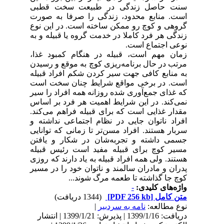
سنت حاصل زندگی در طبیعت سخت قطبی
است. منابع محدود، زندگی را صرفا به صورت
گروهی و کوچ رو ممکن ساخته است. در این نوع
زندگی هر فرد کاملا در خدمت گروه یا قبیله و به
نوعی اجتماع است.
زمان مهم است، قبیله در هنگام کمبود غذا،
مرتب در حال برنامه‌ریزی کوچ به موقع و رسیدن
به منابع کافی جهت سیر کردن شکم افراد قبیله
است. در برخی مواقع شرایط چنان سخت است
که غذای جمع‌آوری شده روزانه همه افراد را سیر
نمی‌کند. در این شرایط اهمیت هر فرد بر اساس
مقدار غذایی است که برای قبیله فراهم می‌کند.
افراد ناتوان جایی در نظام اجتماعی نداشته و
سربار هستند. افراد مسن‌تر تا زمانی که توانایی
جسمی داشته و تجربه‌شان در شکار و یافتن
مسیر کوچ برای قبیله مفید است رئیس قبیله
هستند. ولی همه افراد قبیله به یاد دارند که روزی
پدران و مادران سالمند و ناتوان خود را در مسیر
کوچ جا گذاشته تا طعمه مرگ شوند...
واژه‌های کلیدی:
-
متن کامل
[PDF 256 kb]
(1344 دریافت)
نوع مطالعه:
نامه به سردبیر
|
دریافت: 1399/1/16 | پذیرش: 1399/1/21 | انتشار