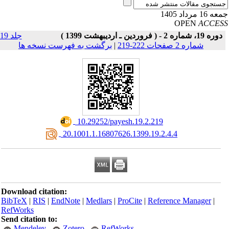
16 مرداد 1405
OPEN
ACCE
دوره 19، شماره 2 - ( فروردین ـ اردیبهشت 1399 )
جلد 19
شماره 2 صفحات 222-219
|
برگشت به فهرست نسخه ها
‎ 10.29252/payesh.19.2.219
‎ 20.1001.1.16807626.1399.19.2.4.4
Download citation:
BibTeX
|
RIS
|
EndNote
|
Medlars
|
ProCite
|
Reference Manager
|
RefWorks
Send citation to:
Mendeley
Zotero
RefWorks