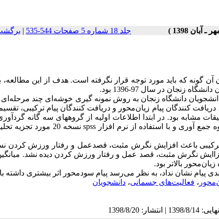
جلد 18 شماره 5 صفحات 544-535
|
برگشت 
ن گونه که باید مورد توجه قرار نگرفته است. هدف از این مطالعه،
 زنجان در سال 97-1396 بود.
 مطالعه مداخله‌ای بود. که 90 نفر از دانشجویان دانشگاه زنجان به روش نمونه گیری خوشه‌ای چند مرحله‌
یافت کنندگان پیام زیان‌محور و دریافت کنندگان پیام ترکیبی، تقسیم
قات مشابه بود. در ابتدا اطلاعات اولیه از گروههای سه گانه گردآور
spss
نسخه 20 مورد تجزیه تح
 ترکیبی باعث افزایش نگرش مثبت، قصدعمل و رفتار ورزش کردن نس
افزاایش نگرش مثبت، قصد عمل و رفتار ورزش کردن دیده نشد. میانگی
ن‌محور بالاتر بود.
ندی پیام نشان نداد، به نظر می‌رسد پیام سودمحور اثر بیشتری داشته با
‌محور
،
فعالیت‌های جسمانی
،
دانشجویان