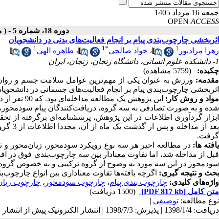
جمعه 16 مرداد 1405
OPEN
ACCESS
دوره 18، شماره 5 - ( مهر ـ آبان 1398 )
اثربخشی چارچوب‌بندی پیام بر انجام فعالیت‌های بدنی در دانشجویان
1
1
*
1
زهرا مرادپور
،
جواد صالحی
،
طاهره الهی
1- دانشکده علوم انسانی، دانشگاه زنجان، زنجان، ایران
چکیده:
(5759 مشاهده)
قدمه
:
ورزش به عنوان یکی از مهم‌ترین عوامل سلامت جسم و روان آ
اثربخشی چارچوب‌بندی پیام بر انجام فعالیت‌های جسمانی در دانشجویان دانشگاه
واد و روش کار:
این پژوهش یک
شده و به صورت تصادفی به سه گروه، دریافت‌کنندگان پیام سودمحور، در
ابزار گردآوری اطلاعات در این پژوهش، پرسشنامه‌ای برگرفته از تحقی
عد از مداخله و پس از گذشت یک ماه از آن، مجددا اطلاعات از 3 گروه جمع آوری و با استفاده از نرم افزار
گرفت.
افته ها:
در مطالعه اخیر هر سه نوع رویکرد سودمحور، زیان‌محور و
بل از مداخله شد
، اما تفاوت معنادار بین سه چارچوب‌بندی فوق در 
سودمحور در این سه مورد به وضوح از گروه ترکیبی و به خصوص گروه زیا
بحث و نتیجه گیری:
اگرچه یافته‌ها تفاوت معناداری بین انواع چارچوب‌ب
واژه‌های کلیدی:
چارچوب بندی پیام
،
چارچوب سودمحور
،
چارچوب زیان
متن کامل
[PDF 817 kb]
(1500 دریافت)
نوع مطالعه:
توصیفی
|
دریافت: 1398/1/4 | پذیرش: 1398/7/3 | انتشار الکترونیک پیش از انتشار نهایی: 1398/8/14 | انتشار: 1398/8/20