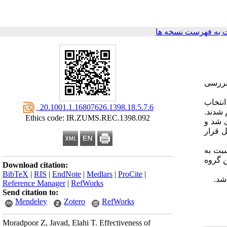
به فهرست نسخه ها
 بررسی
ای انتخاب
‎ 20.1001.1.16807626.1398.18.5.7.6
 شدند.
Ethics code: IR.ZUMS.REC.1398.092
ی شد و
لیل قرار
بت به
ن گروه
Download citation:
BibTeX
|
RIS
|
EndNote
|
Medlars
|
ProCite
|
شد.
Reference Manager
|
RefWorks
Send citation to:
Mendeley
Zotero
RefWorks
Moradpoor Z, Javad, Elahi T. Effectiveness of