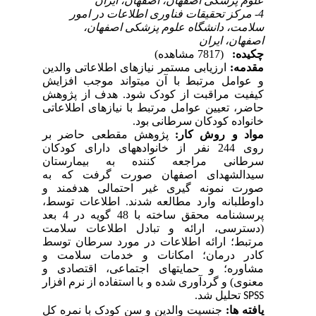
علوم پزشکی اصفهان، اصفهان، ایران
4- مرکز تحقیقات فناوری اطلاعات در امور
سلامت، دانشگاه علوم پزشکی اصفهان،
اصفهان، ایران
چکیده:
(7817 مشاهده)
مقدمه:
ارزیابی مستمر نیازهای اطلاعاتی والدین
و عوامل مرتبط با آن می­تواند موجب افزایش
کیفیت مراقبت از کودک شود. هدف از پژوهش
حاضر، تعیین عوامل مرتبط با نیازهای اطلاعاتی
خانواده کودکان سرطانی بود.
مواد و روش کار:
پژوهش مقطعی حاضر بر
روی­ 244 نفر از خانواده­­های دارای کودکان
سرطانی مراجعه­ کننده به بیمارستان
سیدالشهدای اصفهان صورت گرفت که به
صورت
نمونه­ گیری
غیر احتمالی هدفمند
و
داوطلبانه وارد مطالعه شدند.
اطلاعات توسط،
پرسشنامه محقق ­ساخته با 48 گویه در 4 بعد
(دسترسی، ارائه و تبادل اطلاعات سلامت
مرتبط؛ ارائه اطلاعات در مورد سرطان توسط
کادر درمان؛ امکانات و خدمات سلامت و
مشاوره؛ و حمایت­های اجتماعی، اقتصادی و
معنوی)
و گردآوری شده و با استفاده از نرم افزار
تحلیل شد.
SPSS
یافته ها:
جنسیت والدین و سن کودک با نمره کل