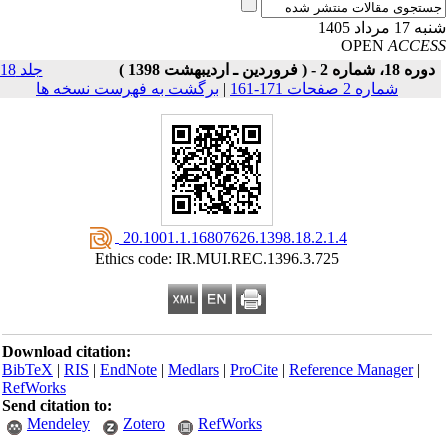
17 مرداد 1405
OPEN
ACCE
دوره 18، شماره 2 - ( فروردین ـ اردیبهشت 1398 )
جلد 18
شماره 2 صفحات 171-161
|
برگشت به فهرست نسخه ها
‎ 20.1001.1.16807626.1398.18.2.1.4
Ethics code: IR.MUI.REC.1396.3.725
Download citation:
BibTeX
|
RIS
|
EndNote
|
Medlars
|
ProCite
|
Reference Manager
|
RefWorks
Send citation to:
Mendeley
Zotero
RefWorks