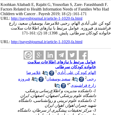
Koohkan Aliabadi E, Rajabi G, Yousofian S, Zare- Farashbandi F.
Factors Related to Health Information Needs of Families Who Had
Children with Cancer . Payesh 2019; 18 (2) :161-171
URL:
http://payeshjournal.ir/article-1-1020-fa.html
کوه کن علی آبادی الهام، رجبی غلامرضا، یوسفیان سعید، زارع
فراشبندی فیروزه. عوامل مرتبط با نیازهای اطلاعات سلامت
خانواده کودکان سرطانی. پایش. 1398; 18 (2) :161-171
URL:
http://payeshjournal.ir/article-1-1020-fa.html
عوامل مرتبط با نیازهای اطلاعات سلامت
خانواده کودکان سرطانی
1
الهام کوه کن علی آبادی
،
غلامرضا
3
2
رجبی
،
سعید یوسفیان
،
فیروزه
4
*
زارع فراشبندی
1- دانشکده مدیریت و اطلاع‌رسانی پزشکی،
دانشگاه علوم پزشکی اصفهان، اصفهان، ایران
2- دانشکده علوم تربیتی و روانشناسی، دانشگاه
شهید چمران اهواز، اهواز، ایران
3- مرکز تحقیقات پیشگیری از سرطان، دانشگاه