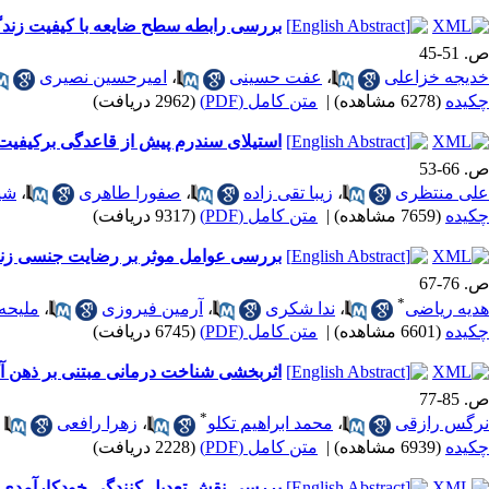
بررسی رابطه سطح ضایعه با کیفیت زندگی 
ص. 51-45
خدیجه خزاعلی
،
عفت حسینی
،
امیرحسین نصیری
چکیده
(6278 مشاهده)
|
متن کامل (PDF)
(2962 دریافت)
استیلای سندرم پیش از قاعدگی برکیفیت
ص. 66-53
علی منتظری
،
زیبا تقی زاده
،
صفورا طاهری
،
شیو
چکیده
(7659 مشاهده)
|
متن کامل (PDF)
(9317 دریافت)
بررسی عوامل موثر بر رضایت جنسی زنان 
ص. 76-67
*
هدیه ریاضی
،
ندا شکری
،
آرمین فیروزی
،
ملیحه
چکیده
(6601 مشاهده)
|
متن کامل (PDF)
(6745 دریافت)
اثربخشی شناخت درمانی مبتنی بر ذهن آ
ص. 85-77
*
نرگس رازقی
،
محمد ابراهیم تکلو
،
زهرا رافعی
چکیده
(6939 مشاهده)
|
متن کامل (PDF)
(2228 دریافت)
بررسی نقش تعدیل کنندگی خودکارآمدی 