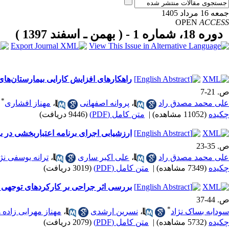
جمعه 16 مرداد 1405
OPEN
ACCESS
دوره 18، شماره 1 - ( بهمن ـ اسفند 1397 )
راهکارهای افزایش کارایی بیمارستان‌های
ص. 21-7
*
علی محمد مصدق راد
،
پروانه اصفهانی
،
مهناز افشاری
چکیده
(11052 مشاهده)
|
متن کامل (PDF)
(9446 دریافت)
ارزشیابی اجرای برنامه اعتباربخشی در بی
ص. 35-23
علی محمد مصدق راد
،
علی اکبر ساری
،
ترانه یوسفی نژ
چکیده
(7349 مشاهده)
|
متن کامل (PDF)
(3019 دریافت)
بررسی اثر جراحی بر کارکردهای توجهی بی
ص. 44-37
*
سودابه بساک نژاد
،
نسرین ارشدی
،
مهناز مهرابی زاده 
چکیده
(5732 مشاهده)
|
متن کامل (PDF)
(2079 دریافت)