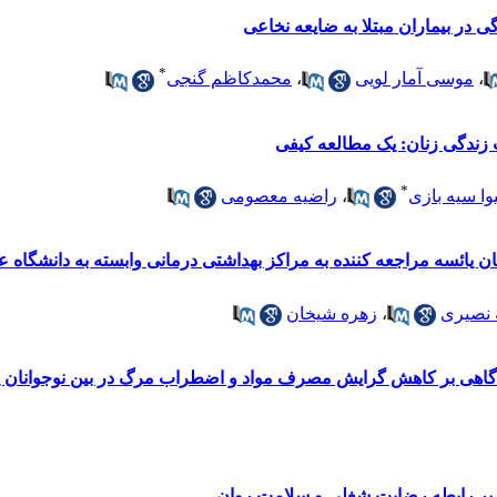
در بیماران مبتلا به ضایعه نخاعی
*
،
موسی آمار لویی
،
محمدکاظم گنجی
 زندگی زنان: یک مطالعه کیفی
*
ا سیه بازی
،
راضیه معصومی
یائسه مراجعه کننده به مراکز بهداشتی درمانی وابسته به دانشگاه 
 نصیری
،
زهره شیخان
گاهی بر کاهش گرایش مصرف مواد و اضطراب مرگ در بین نوجوانان پ
بر رابطه رضایت شغلی و سلامت روان