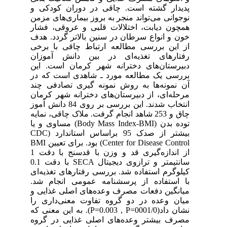
پدیدار گشته است. چاقی در دوران کودکی و
نوجوانی می‌تواند منجر به بروز بیماری‌های مزمن
همچون دیابت، اختلالات قلبی و عروقی، فشار
خون و انواع سرطان‌ در سنین بالاتر گردد. هدف
از این بررسی مطالعه ارتباط چاقی با برخی
رفتارهای تغذیه‌ای در بین دانش آموزان
دبیرستان‌های دخترانه شهر کرمان است. این
بررسی یک مطالعه مورد ـ شاهدی است که در
آن نمونه‌ها به روش نمونه گیری تصادفی چند
مرحله‌ای، از دبیرستان‌های دخترانه شهر کرمان
انتخاب شدند. این بررسی بر روی 84 دانش آموز
چاق و 253 شاهد انجام گرفت. ملاک چاقی، نمایه
توده بدن (Body Mass Index-BMI) مساوی و یا
بیشتر از صدک 95 براساس استاندارد (CDC
(Center for Disease Control بود. برای تعیین BMI
از اندازه‌گیری قد و وزن با قدسنج با دقت 1
سانتیمتر و ترازوی دیجیتال SECA با دقت 0.1
کیلوگرم استفاده شد. بررسی رفتارهای تغذیه‌ای
با استفاده از پرسشنامه عمومی انجام شد.
میانگین دفعات مصرف وعده‌های اصلی غذایی و
میان وعده در دو گروه تفاوت معنی‌داری را
نشان داد(0001/0=P=0.003 , P). به این معنی که
مصرف بیشتر وعده‌های اصلی غذایی در گروه