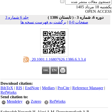
به 18 مرداد 1405
OPEN
ACCE
دوره 6، شماره 3 - ( تابستان 1386 )
جلد 6 شماره 3
صفحات 0-0
|
برگشت به فهرست نسخه ها
‎ 20.1001.1.16807626.1386.6.3.3.4
Download citation:
BibTeX
|
RIS
|
EndNote
|
Medlars
|
ProCite
|
Reference Manager
|
RefWorks
Send citation to:
Mendeley
Zotero
RefWorks
Sadrzadeh Yeganeh H, Alavi A.M, Dorostymotlagh A.R,