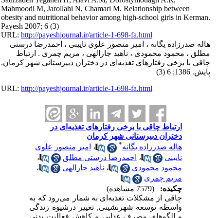
Mahmoodi M, Jarollahi N, Chamari M. Relationship between
obesity and nutritional behavior among high-school girls in Kerman.
Payesh 2007; 6 (3)
URL:
http://payeshjournal.ir/article-1-698-fa.html
هاله صدرزاده یگانه ، امیر منصور علوی نایینی ، احمدرضا درستی
مطلق ، محمود محمودی ، ناهید جارالهی ، مریم چمری . ارتباط
چاقی با برخی رفتارهای تغذیه‌ای در دختران دبیرستانی شهر کرمان.
پایش. 1386; 6 (3)
URL:
http://payeshjournal.ir/article-1-698-fa.html
ارتباط چاقی با برخی رفتارهای تغذیه‌ای در
دختران دبیرستانی شهر کرمان
*
هاله صدرزاده یگانه
،
امیر منصور علوی
نایینی
،
احمدرضا درستی مطلق
،
محمود محمودی
،
ناهید جارالهی
،
مریم چمری
چکیده:
(7579 مشاهده)
چاقی از مشکلات تغذیه‌ای به شمار می‌رود که به
واسطه توسعه شهرنشینی, تغییر درشیوه زندگی
و الگوهای مصرف غذایی و کاهش فعالیت بدنی