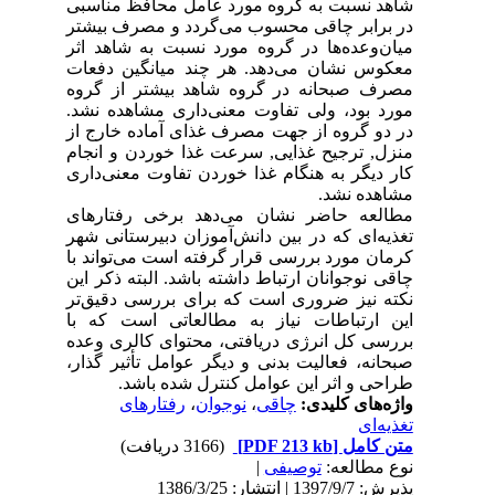
شاهد نسبت به گروه مورد عامل محافظ مناسبی
در برابر چاقی محسوب می‌گردد و مصرف بیشتر
میان‌وعده‌ها در گروه مورد نسبت به شاهد اثر
معکوس نشان می‌دهد. هر چند میانگین دفعات
مصرف صبحانه در گروه شاهد بیشتر از گروه
مورد بود، ولی تفاوت معنی‌داری مشاهده نشد.
در دو گروه از جهت مصرف غذای آماده خارج از
منزل, ترجیح غذایی, سرعت غذا خوردن و انجام
کار دیگر به هنگام غذا خوردن تفاوت معنی‌داری
مشاهده نشد.
مطالعه حاضر نشان می‌دهد برخی رفتارهای
تغذیه‌ای که در بین دانش‌آموزان دبیرستانی شهر
کرمان مورد بررسی قرار گرفته است می‌تواند با
چاقی نوجوانان ارتباط داشته باشد. البته ذکر این
نکته نیز ضروری است که برای بررسی دقیق‌تر
این ارتباطات نیاز به مطالعاتی است که با
بررسی کل انرژی دریافتی، محتوای کالری وعده
صبحانه، فعالیت بدنی و دیگر عوامل تأثیر گذار،
طراحی و اثر این عوامل کنترل شده باشد.
واژه‌های کلیدی:
چاقی
،
نوجوان
،
رفتارهای
تغذیه‌ای
متن کامل
[PDF 213 kb]
(3166 دریافت)
نوع مطالعه:
توصیفی
|
پذیرش: 1397/9/7 | انتشار: 1386/3/25