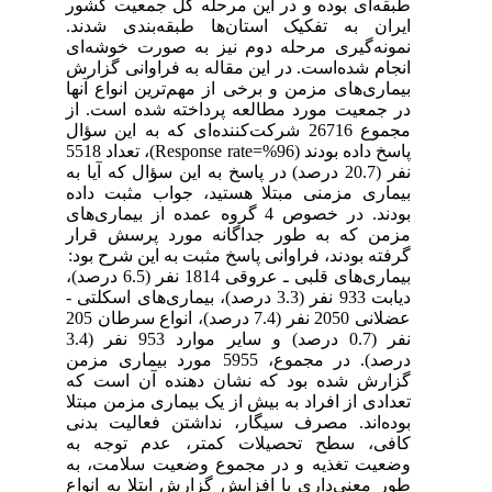
طبقه‌ای بوده و در این مرحله کل جمعیت کشور
ایران به تفکیک استان‌ها طبقه‌بندی شدند.
نمونه‌گیری مرحله دوم نیز به صورت خوشه‌ای
انجام شده‌است. در این مقاله به فراوانی گزارش
بیماری‌های مزمن و برخی از مهم‌ترین انواع آنها
در جمعیت مورد مطالعه پرداخته شده است. از
مجموع 26716 شرکت‌کننده‌ای که به این سؤال
پاسخ داده بودند (96%=Response rate)، تعداد 5518
نفر (20.7 درصد) در پاسخ به این سؤال که آیا به
بیماری مزمنی مبتلا هستید، جواب مثبت داده
بودند. در خصوص 4 گروه عمده از بیماری‌های
مزمن که به طور جداگانه مورد پرسش قرار
گرفته بودند، فراوانی پاسخ مثبت به این شرح بود:
بیماری‌های قلبی ـ عروقی 1814 نفر (6.5 درصد)،
دیابت 933 نفر (3.3 درصد)، بیماری‌های اسکلتی -
عضلانی 2050 نفر (7.4 درصد)، انواع سرطان 205
نفر (0.7 درصد) و سایر موارد 953 نفر (3.4
درصد). در مجموع، 5955 مورد بیماری مزمن
گزارش شده بود که نشان دهنده آن است که
تعدادی از افراد به بیش از یک بیماری مزمن مبتلا
بوده‌اند. مصرف سیگار، نداشتن فعالیت بدنی
کافی، سطح تحصیلات کمتر، عدم توجه به
وضعیت تغذیه و در مجموع وضعیت سلامت، به
طور معنی‌داری با افزایش گزارش ابتلا به انواع