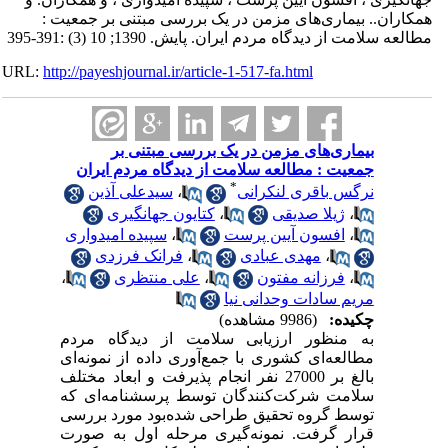
همکاران.. بیماری‌های مزمن در یک بررسی مبتنی بر جمعیت :
مطالعه سلامت از دیدگاه مردم ایران. پایش. 1390; 10 (3) :391-395
URL:
http://payeshjournal.ir/article-1-517-fa.html
بیماری‌های مزمن در یک بررسی مبتنی بر
جمعیت : مطالعه سلامت از دیدگاه مردم ایران
*
نرگس باقری لنکرانی
،
سیدعلی آذین
،
ژیلا صدیقی
،
کتایون جهانگیری
،
افسون آیین پرست
،
سپیده امیدواری
،
مهدی عبادی
،
فرانک فرزدی
،
فرزانه مفتون
،
علی منتظری
،
مریم سادات وحدانی نیا
چکیده:
(9986 مشاهده)
به منظور ارزیابی سلامت از دیدگاه مردم
مطالعه‌ای کشوری با جمع‌آوری داده از نمونه‌ای
بالغ بر 27000 نفر انجام پذیرفت و ابعاد مختلف
سلامت شرکت‌کنندگان توسط پرسشنامه‌ای که
توسط گروه تحقیق طراحی شده‌بود مورد بررسی
قرار گرفت. نمونه‌گیری مرحله اول به صورت