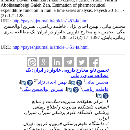
Abolhasanbeigi Galeh Zan. Estimation of pharmaceutical
expenditure function in Iran: a time series analysis. Payesh 2018; 17
(2) :121-128
URL:
http://payeshjournal.ir/article-1-51-fa.html
محسن بیاتی ، بهمن احدی نژاد ، فاطمه ریاضی ، نسرین ابوالحسن
بیگی . تخمین تابع مخارج دارویی خانوار در ایران: یک مطالعه سری
زمانی. پایش. 1397; 17 (2) :121-128
URL:
http://payeshjournal.ir/article-1-51-fa.html
تخمین تابع مخارج دارویی خانوار در ایران: یک
مطالعه سری زمانی
2
*
1
محسن بیاتی
،
بهمن احدی نژاد
،
4
3
فاطمه ریاضی
،
نسرین ابوالحسن بیگی
1- مرکز تحقیقات مدیریت سلامت و منابع
انسانی، دانشکده مدیریت و اطلاع رسانی
پزشکی، دانشگاه علوم پزشکی شیراز، شیراز،
ایران
2- دانشگاه علوم پزشکی قزوین، قزوین، ایران
3- مرکز تحقیقات سنجش سلامت، پژوهشکده