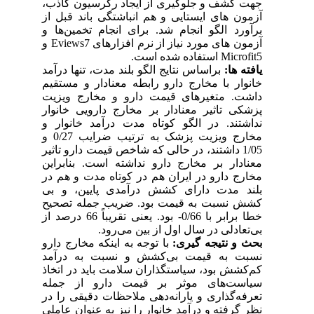
جهت کشف و جلوگیری از ایجاد رگرسیون کاذب،
آزمون‌ های ایستایی و هم انباشتگی باند قبل از
برآورد الگو انجام شد. برای انجام تخمین‌ها و
آزمون های مورد نیاز از نرم افزارهای Eviews7 و
Microfit5 استفاده شده است.
یافته ها:
براساس نتایج الگو بلند مدت، تنها درآمد
خانوار با مخارج دارو رابطه معنادار و مستقیم
داشت. متغیرهای قیمت دارو و مخارج ویزیت
پزشکی تاثیر معنادار بر مخارج دارویی خانوار
نداشتند. در الگو کوتاه مدت درآمد خانوار و
مخارج ویزیت پزشک به ترتیب ضرایب 0/27 و
1/05 داشتند، در حالی که شاخص قیمت دارو تاثیر
معنادار بر مخارج دارو نداشته است. بنابراین
مخارج دارو در ایران هم در کوتاه مدت و هم در
بلند مدت دارای کشش درآمدی پایین، و بی
کشش نسبت به قیمت بود. ضریب جمله تصحیح
خطا برابر با 0/66- بود. یعنی تقریباً 66 درصد از
بی‌تعادلی در سال اول از بین می‌رود.
بحث و نتیجه گیری:
با توجه به اینکه مخارج دارو
نسبت به قیمت بی‌کشش و نسبت به درآمد
کم‌کشش بود، سیاستگذاران سلامت باید در اتخاذ
سیاست‌های موثر بر قیمت دارو از جمله
تعرفه‌گذاری و یارانه‌دهی ملاحظات دقیقی را در
نظر گرفته و درآمد خانوار را نیز به عنوان عاملی