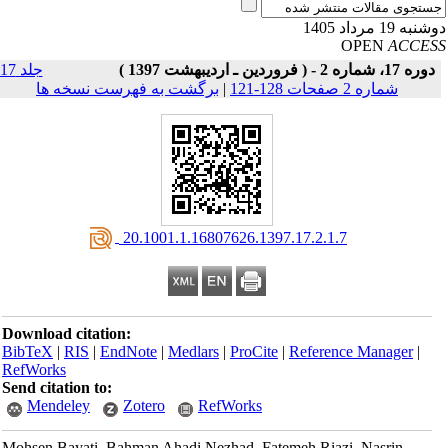
به 19 مرداد 1405
OPEN
ACCE
دوره 17، شماره 2 - ( فروردین ـ اردیبهشت 1397 )
جلد 17
شماره 2 صفحات 128-121
|
برگشت به فهرست نسخه ها
‎ 20.1001.1.16807626.1397.17.2.1.7
Download citation:
BibTeX
|
RIS
|
EndNote
|
Medlars
|
ProCite
|
Reference Manager
|
RefWorks
Send citation to:
Mendeley
Zotero
RefWorks
Mohsen Bayati, Bahman Ahadi Nezhad, Fatemeh Riazi, Nasrin