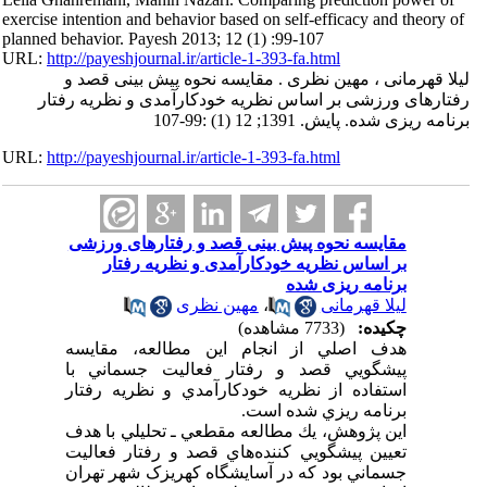
exercise intention and behavior based on self-efficacy and theory of
planned behavior. Payesh 2013; 12 (1) :99-107
URL:
http://payeshjournal.ir/article-1-393-fa.html
لیلا قهرمانی ، مهین نظری . مقایسه نحوه پیش بینی قصد و
رفتارهای ورزشی بر اساس نظریه خودکارآمدی و نظریه رفتار
برنامه ریزی شده. پایش. 1391; 12 (1) :99-107
URL:
http://payeshjournal.ir/article-1-393-fa.html
مقایسه نحوه پیش بینی قصد و رفتارهای ورزشی
بر اساس نظریه خودکارآمدی و نظریه رفتار
برنامه ریزی شده
لیلا قهرمانی
،
مهین نظری
چکیده:
(7733 مشاهده)
هدف اصلي از انجام اين مطالعه، مقايسه
پيشگويي قصد و رفتار فعاليت جسماني با
استفاده از نظريه خودکارآمدي و نظريه رفتار
برنامه ريزي شده است.
اين پژوهش، يك مطالعه مقطعي ـ تحليلي با هدف
تعيين پيشگويي کننده‌‌هاي قصد و رفتار فعاليت
جسماني بود که در آسايشگاه کهريزک شهر تهران