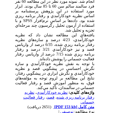
انجام شد. نمونه مورد نظر در اين مطالعه 60 نفر
فرد سالمند سالم سن 60 تا 85 سال بودند. ابزار
مورد استفاده در اين پژوهش پرسشنامه بر
اساس نظريه خودکارآمدي و رفتار برنامه ريزي
شده بود. داده‌ها بر اساس نرم‌افزار SPSS و با
استفاده از آزمون‌ تحليل رگرسيون چند مرحله‌اي
تجزيه و تحليل شد.
يافته‌هاي اين مطالعه نشان داد که نظريه
خودکارآمدي، 4/23 درصد و سازه‌هاي نظريه
رفتار برنامه ريزي شده، 6/35 درصد از واريانس
قصد و نيز خودکارآمدي 3/21 درصد و رفتار
برنامه ريزي شده 7/15 درصد از واريانس رفتار
فعاليت جسماني را پوشش داده‌اند.
با توجه به نقش نظريه خودکارآمدي و سازه
نگرش احساسي در پيشگويي قصد و نظريه
خودکارآمدي و نگرش ابزاري در پيشگويي رفتار،
نتايج اين مطالعه بر لزوم توجه به مؤلفه‌هاي
فوق، به منظور آموزش قصد و رفتار فعاليت
جسماني در سالمندان، تأکيد مي‌کند.
واژه‌های کلیدی:
نظریه خودکارآمدی
،
نظریه
رفتار برنامه ریزی شده
،
قصد
،
رفتار فعالیت
جسمانی
متن کامل
[PDF 153 kb]
(2651 دریافت)
نوع مطالعه:
توصیفی
|