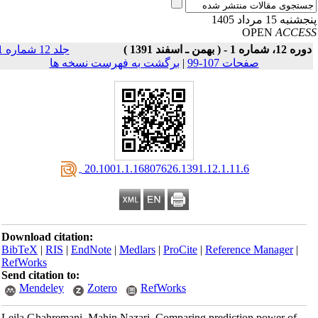
نبه 15 مرداد 1405
OPEN
ACCE
ه 12، شماره 1 - ( بهمن ـ اسفند 1391 )
جلد 12 شماره 1
صفحات 107-99
|
برگشت به فهرست نسخه ها
‎ 20.1001.1.16807626.1391.12.1.11.6
Download citation:
BibTeX
|
RIS
|
EndNote
|
Medlars
|
ProCite
|
Reference Manager
|
RefWorks
Send citation to:
Mendeley
Zotero
RefWorks
Leila Ghahremani, Mahin Nazari. Comparing prediction power of