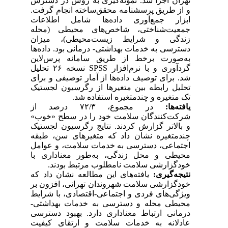
تهران اجرا شد. نمونه‌گیری به روش در دسترس
و از طریق پرسشنامه محقق‌ساخته انجام گرفت.
ابزار جمع‌آوری داده‌ها شامل اطلاعات
جمعیت‌شناختی، شاخص‌های محیطی (محله
زندگی و شرایط زیست‌محیطی)، میزان
دسترسی به خدمات بهداشتی- درمانی بود. داده‌ها
به‌صورت برخط از طریق سامانه پرس‌لاین
گردآوری و با نرم‌افزار SPSS نسخه ۲۶ تحلیل
شد. برای توصیف داده‌ها از آمار توصیفی و برای
تحلیل رابطه بین متغیرها از رگرسیون لجستیک
تک متغیره و چندمتغیره استفاده شد.
یافته‌ها:
در مجموع، ۷۲/۳ درصد از
شرکت‌کنندگان سلامت خود را در سطح «خوب»
و بالاتر گزارش کردند. نتایج رگرسیون لجستیک
چندمتغیره نشان داد که متغیرهای سن، طبقه
اجتماعی، دسترسی به خدمات سلامت، و عوامل
محیطی و محل زندگی، به‌طور معناداری با
خودگزارشی سلامت نامطلوب مرتبط بودند.
نتیجه‌گیری:
یافته‌های این مطالعه نشان داد که
خودگزارشی سلامت شهروندان تهرانی، افزون بر
ویژگی‌های فردی و اجتماعی-اقتصادی، با شرایط
محیطی محله و دسترسی به خدمات بهداشتی-
درمانی ارتباط معناداری دارد. بهبود دسترسی
عادلانه به خدمات سلامت و ارتقای کیفیت