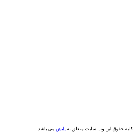
Email: info@Payeshjournal.ir
Web sites: http://www.Payeshjournal.ir
http://www.ihsr.ac.ir
یه حقوق این وب سایت متعلق به
پایش
می باشد.