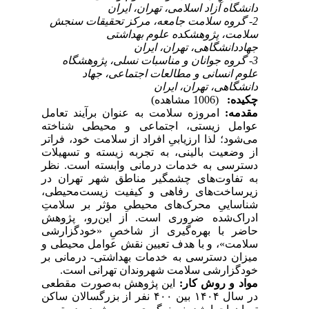
دانشگاه آزاد اسلامی، تهران، ایران
2- گروه سلامت جامعه، مرکز تحقیقات سنجش
سلامت، پژوهشکده علوم بهداشتی
جهاددانشگاهی، تهران، ایران
3- گروه جوانان و مناسبات نسلی، پژوهشگاه
علوم انسانی و مطالعات اجتماعی، جهاد
دانشگاهی، تهران، ایران
چکیده:
(1006 مشاهده)
مقدمه:
امروزه سلامت به عنوان برآیند تعامل
عوامل زیستی، اجتماعی و محیطی شناخته
می‌شود؛ لذا ارزیابیِ افراد از سلامت خود، فراتر
از وضعیت بالینی، به تجربه زیسته و تسهیلات
دسترسی به خدمات درمانی وابسته است. نظر
به تفاوت‌های چشمگیر مناطق شهر تهران در
زیرساخت‌های رفاهی و کیفیت زیست‌محیطی،
شناساییِ محرک‌های محیطیِ مؤثر بر سلامتِ
ادراک‌شده ضروری است. از این‌رو، پژوهش
حاضر با بهره‌گیری از شاخصِ «خودگزارشی
سلامت»، و با هدف تعیین نقش عوامل محیطی و
میزان دسترسی به خدمات بهداشتی- درمانی بر
خودگزارشی سلامت شهروندان تهرانی است.
مواد و روش کار:
این پژوهش به‌صورت مقطعی
در سال ۱۴۰۴ بین ۴۰۰ نفر از بزرگسالان ساکن