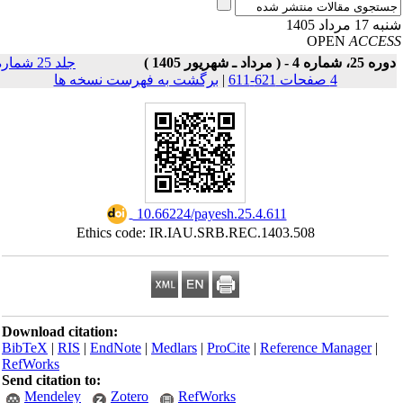
17 مرداد 1405
OPEN
ACCE
25، شماره 4 - ( مرداد ـ شهریور 1405 )
جلد 25 شماره
4 صفحات 621-611
|
برگشت به فهرست نسخه ها
‎ 10.66224/payesh.25.4.611
Ethics code: IR.IAU.SRB.REC.1403.508
Download citation:
BibTeX
|
RIS
|
EndNote
|
Medlars
|
ProCite
|
Reference Manager
|
RefWorks
Send citation to:
Mendeley
Zotero
RefWorks