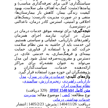
سیاستگذاری: لابی برای تعرفه‌گذاری مناسب) و
پیامدها (مثبت: کمک به اهداف ملی سلامت، بهبود
کیفیت زندگی بیمار، کاهش بار بیمارستان‌ها-
منفی و در صورت مدیریت نادرست: ریسک‌های
اخلاقی و امنیتی، استرس کادر درمان، ناعدالتی
در دسترسی).
نتیجه‌گیری:
برای توسعه موفق خدمات درمان در
منزل در ایران، نیازمند اجرای همزمان
راهبردهای بازاریابی، عملیاتی و سیاستی هستیم.
این خدمت باید از حاشیه به متن نظام سلامت
حرکت کند و با استفاده از فناوری، حمایت
بیمه‌ای و فرهنگ‌سازی، به خدمتی عادی، در
دسترس و مقرون‌به‌صرفه تبدیل شود. این مدل
می‌تواند به عنوان نقشه‌راه برای مراکز
ارائه‌دهنده خدمات، سیاست‌گذاران و
پژوهشگران این حوزه مورد استفاده قرار گیرد
.
واژه‌های کلیدی:
خدمات درمان در منزل
،
مدل
بازاریابی راهبردی
،
زنجیره ارزش
،
سالمندی
،
نظام سلامت ایران
متن کامل
[PDF 1540 kb]
(329 دریافت)
نوع مطالعه:
کیفی
| موضوع مقاله:
مدیریت
خدمات بهداشتی درمانی
دریافت: 1404/11/26 | پذیرش: 1405/2/23 | انتشار