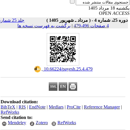
به 18 مرداد 1405
OPEN
ACCE
25، شماره 4 - ( مرداد ـ شهریور 1405 )
جلد 25 شماره
4 صفحات 496-479
|
برگشت به فهرست نسخه ها
‎ 10.66224/payesh.25.4.479
Download citation:
BibTeX
|
RIS
|
EndNote
|
Medlars
|
ProCite
|
Reference Manager
|
RefWorks
Send citation to:
Mendeley
Zotero
RefWorks