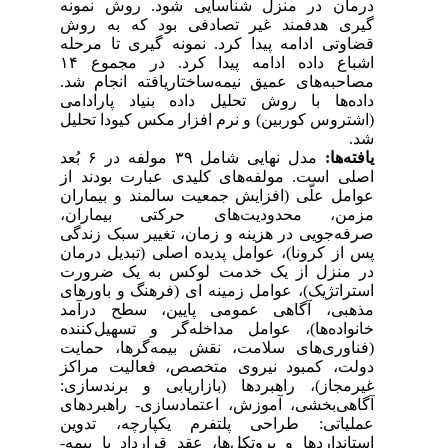
درمان در منزل شناسایی شود. روش نمونه
گیری هدفمند غیر تصادفی بود که به روش
قضاوتی ادامه پیدا کرد. نمونه گیری تا مرحله
اشباع داده ادامه پیدا کرد. در مجموع ۱۴
مصاحبه‌های عمیق نیمه‌ساختاریافته انجام شد.
داده‌ها با روش تحلیل داده بنیاد پارادامی
(اشتروس کوربین) و نرم افزار مکس کیودا تحلیل
شد.
یافته‌ها:
مدل نهایی شامل ۳۹ مولفه در ۶ بُعد
اصلی است. مولفه‌های کلیدی عبارت بودند از
عوامل علّی (افزایش جمعیت سالمند و بیماران
مزمن، محدودیت‌های حرکتی بیماران،
صرفه‌جویی در هزینه و زمان، تغییر سبک زندگی
پس از کرونا)، عوامل پدیده اصلی (تبدیل درمان
در منزل از یک خدمت لوکس به یک ضرورت
استراتژیک)، عوامل زمینه‌ ای (فرهنگ و باورهای
مذهبی، آگاهی عمومی پایین، سطح درآمد
خانواده‌ها)، عوامل مداخله‌گر و تسهیل‌کننده
(فناوری‌های سلامت، نقش بیمه‌گرها، حمایت
دولت، کمبود نیروی متخصص، فعالیت مراکز
غیرمجاز)، راهبردها (بازاریابی و برندسازی:
آگاهی‌بخشی، آموزش، اعتمادسازی- راهبردهای
عملیاتی: طراحی پلتفرم یکپارچه، تدوین
استانداردها و پروتکل‌ها، عقد قرارداد با بیمه-