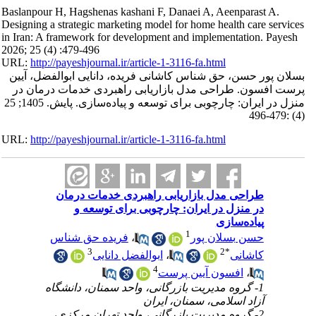
Baslanpour H, Hagshenas kashani F, Danaei A, Aeenparast A.
Designing a strategic marketing model for home health care services
in Iran: A framework for development and implementation. Payesh
2026; 25 (4) :479-496
URL:
http://payeshjournal.ir/article-1-3116-fa.html
بسلان پور حسن، حق شناس کاشانی فریده، دانایی ابوالفضل، آیین
پرست افسون. طراحی مدل بازاریابی راهبردی خدمات درمان در
منزل در ایران: چارچوبی برای توسعه و پیاده‌سازی. پایش. 1405; 25
(4) :479-496
URL:
http://payeshjournal.ir/article-1-3116-fa.html
طراحی مدل بازاریابی راهبردی خدمات درمان
در منزل در ایران: چارچوبی برای توسعه و
پیاده‌سازی
1
حسن بسلان پور
،
فریده حق شناس
3
2
*
کاشانی
،
ابوالفضل دانایی
4
،
افسون آیین پرست
1- گروه مدیریت بازرگانی، واحد سمنان، دانشگاه
آزاد اسلامی، سمنان، ایران
2- گروه مدیریت بازرگانی، واحد تهران مرکزی،