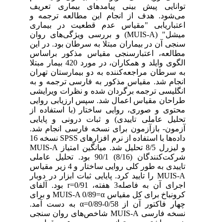
توانایی پیش بینی پیامدهای بیماری تعریف
می‌شود. هدف از انجام این مطالعه ترجمه و
اعتباریابی "مقیاس عدم قطعیت در بیماری
میشل" (MUIS-A) و بررسی ویژگی‌های روان
سنجی آن در بیماران مبتلا به سرطان بود. در این
مطالعه، اعتبارسنجی مقیاس مذکور براساس
الگوی وایلد و همکاران، در مورد 420 بیمار مبتلا
به سرطان مراجعه‌کننده به دو بیمارستان تهران
انجام شد. مقیاس مذکور به فارسی ترجمه و به
انگلیسی ترجمه برگردان شده و نظرات ویرایشی
طراحان مقیاس اعمال شد. سپس ارزیابی روایی
محتوی و صوری، روایی ساختار (با استفاده از
تحلیل عاملی تاییدی) و ثبات درونی و پایایی
آزمون- بازآزمون برای نسخه فارسی انجام شد.
داده‌ها با استفاده از نرم افزارهای SPSS نسخه 16
و لیزرل 8/5 تحلیل شد. میانگین امتیاز MUIS-A
شرکت‌کنندگان (8/16) 90/1 بود. تحلیل عاملی
تاییدی به طور کلی روایی ساختار و 4 زیر مقیاس
MUIS-A را تایید کرد. پایایی ثبات ابزار در دوبار
اجرای آن به فاصله3 هفته، 0/91=r بود. آلفای
کرونباخ برای کل مقیاس MUIS-A 0/89=α و برای
چهار فاکتور آن از 0/58-0/89=α به دست آمد.
نسخه فارسی MUIS-A شاخص‌های روان سنجی