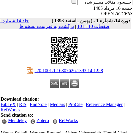
16 مرداد 1405
OPEN
ACCE
ه 14، شماره 1 - ( بهمن ـ اسفند 1393 )
جلد 14 شماره 1
صفحات 110-101
|
برگشت به فهرست نسخه ها
‎ 20.1001.1.16807626.1393.14.1.9.8
Download citation:
BibTeX
|
RIS
|
EndNote
|
Medlars
|
ProCite
|
Reference Manager
|
RefWorks
Send citation to:
Mendeley
Zotero
RefWorks
Moosa Sajjadi, Maryam Rassouli, Abbas Abbaszadeh, Hamid Alavi