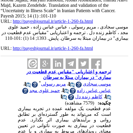
Majd, Kazem Zendehde. Translation and validation of the
“Uncertainty in Illness Scale” in Iranian Patients with Cancer.
Payesh 2015; 14 (1) :101-110
URL:
http://payeshjournal.ir/article-1-260-fa.html
موسی سجادی ، مریم رسولی ، عباس عباس زاده ، حمید علوی
مجد ، کاظم زنده دل . ترجمه و اعتباریابی "مقیاس عدم قطعیت در
بیماری" در بیماران مبتلا به سرطان. پایش. 1393; 14 (1) :101-110
URL:
http://payeshjournal.ir/article-1-260-fa.html
ترجمه و اعتباریابی "مقیاس عدم قطعیت در
بیماری" در بیماران مبتلا به سرطان
*
موسی سجادی
،
مریم رسولی
،
عباس عباس زاده
،
حمید علوی مجد
،
کاظم زنده دل
چکیده:
(7579 مشاهده)
عدم قطعیت یک مولفه عمده در تجربه بیماری
است که می‌تواند به طور گسترده‌ای بر تطابق
روانی و برآیندهای بیماری اثر بگذارد. عدم
قطعیت در بیماری به صورت ناتوانی در تعیین
معنای رویدادهای مربوط به بیماری و یا عدم