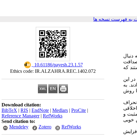
 به فهرست نسخه ها
دنبال
 صداقت
‎ 10.61186/payesh.23.1.57
تند که
Ethics code: IR.ALZAHRA.REC.1402.072
اب شده در این
و تقلب علمی پاسخ دادند. به
، نمرات حاصل از تقلب علمی معکوس شدند. داده‌ها به کمک نرم‌افزارهای SPSS ۲۶ و AMOS ۲۴، با روش
وهش و انحراف
Download citation:
 اخلاقی
BibTeX
|
RIS
|
EndNote
|
Medlars
|
ProCite
|
 مثبت و
Reference Manager
|
RefWorks
 خوبی
Send citation to:
Mendeley
Zotero
RefWorks
افزایش