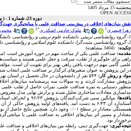
پنجشنبه 15 مرداد 1405
OPEN
ACCESS
دوره 23، شماره 1 - ( بهمن ـ اسفند 1402 )
نقش بنیان‌های اخلاقی در پیش‌بینی صداقت علمی با میانجیگری جهت‌گ
1
*
1
زهرا قیصری
،
ملوک خادمی اشکذری
،
محمدرض
1- گروه روانشناسی تربیتی. دانشکده علوم تربیتی و روانشناسی. دانشگاه الزهرا (س). تهران. ایران
2- گروه روانشناسی مثبت‌گرا، دانشکده علوم اسلامی و روانشناسی. دانشگاه قرآن و حدیث. ری. تهران، ایران
چکیده:
(3404 مشاهده)
مقدمه:
صداقت علمی یکی از مباحث مهم در حوزه آموزش است. امر
راهی برای جلوگیری از تقلب، سرقت و جعل علمی هستند و سیاست‌هایی 
علمی گامی مهم درجهت یافتن راهی بهتر برای تقویت آن است. مؤلفه‌
در این پژوهش به عنوان متغیرهای اثرگذار بر صداقت علمی انتخاب شده‌
واد و روش کار:
مدلسازی معادلات ساختاری تحلیل شدند و برازش نهایی مدل مفروض
افته‌ها:
استاندارد آن ۶/۴۳ به دست آمد. یافته‌های اولیه پژوهش ح
همبستگی معنادار در سطح ۰/۰۱ وجود دارد. همچن
معنادار و مسیر اثر بنیان‌های اخلاقی به صداقت علمی با میانجی‌
برخوردار بود.
تیجه‌گیری:
جهت‌گیری دینی، رابطه بین بنیان‌های اخلاقی و صداقت عل