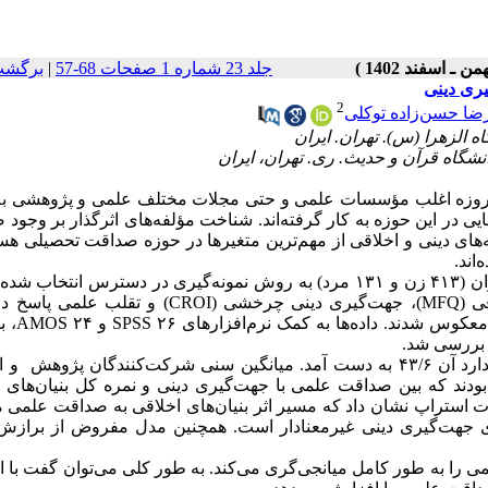
جلد 23 شماره 1 صفحات 68-57
|
برگشت
یری دینی
2
ا حسن‌زاده توکلی
وزه اغلب مؤسسات علمی و حتی مجلات مختلف علمی و پژوهشی به 
در این حوزه به کار گرفته‌اند. شناخت مؤلفه‌های اثرگذار بر وجود
های دینی و اخلاقی از مهم‌ترین متغیرها در حوزه صداقت تحصیلی هس
اند.
۵۴۴ نفر از دانشجویان در حال تحصیل در استان تهران (۴۱۳ زن و ۱۳۱ مرد) به روش نمونه‌گیری در دسترس انتخ
پژوهش مشارکت کردند و به سوالات سه پرسشنامه بنیان‌های اخلاقی (MFQ)، جهت‌گیری دینی چرخشی (CROI) 
منظور دستیابی به نمره صداقت علمی
 بررسی شد.
میانگین سنی شرکت‌کنندگان پژوهش ۹۶/۲۳ و انحراف استاندارد آن ۴۳/۶ به دست آمد. میانگین سنی شرکت‌کنندگان پژ
اکی از آن بودند که بین صداقت علمی با جهت‌گیری دینی و نمره کل بنیان‌های
ین نتایج حاصل از بوت استراپ نشان داد که مسیر اثر بنیان‌های اخلاقی به صداقت علمی
گری جهت‌گیری دینی غیرمعنادار است. همچنین مدل مفروض از برازش
می را به طور کامل میانجی‌گری می‌کند. به طور کلی می‌توان گفت با 