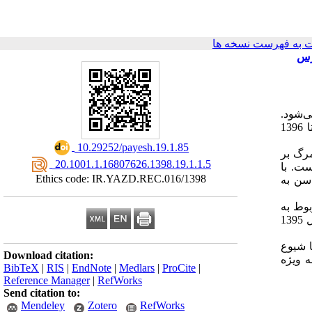
 به فهرست نسخه ها
ی‌شود.
در پژوهش حاضر قصد بر مشخص نمودن وضعیت علل مرگ و تغییرات آن در جمعیت سالمند [بالای 60 سال] ایران در دوره زمانی 1390 تا 1396
‎ 10.29252/payesh.19.1.85
رگ بر
‎ 20.1001.1.16807626.1398.19.1.1.5
ت. با
Ethics code: IR.YAZD.REC.016/1398
سن به
مربوط به
بیماری‌های قلبی و عروقی بوده و سرطان‌ها و تومورها و بیماری‌های دستگاه تنفسی با حدود 10 درصد در رده‌های بعدی قرار دارند. در سال 1395
ا شیوع
Download citation:
 ویژه
BibTeX
|
RIS
|
EndNote
|
Medlars
|
ProCite
|
Reference Manager
|
RefWorks
Send citation to:
Mendeley
Zotero
RefWorks