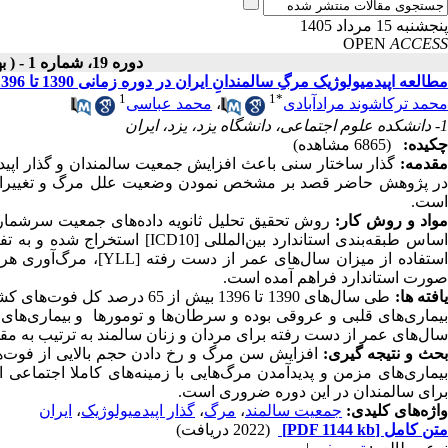
پنجشنبه 15 مرداد 1405
OPEN
ACCESS
دوره 19، شماره 1 - ( بهمن ـ اسفند 1398 )
مطالعه اپیدمیولوژیک مرگِ سالمندانِ ایران در دوره زمانی 1390 تا 1396 با استفاده از شاخص سال‌های عمر از دست رفته ناشی از مرگ زودرس
1
1
*
محمد ترکاشوند مرادآبادی
،
محمد عباسی
1- دانشکده علوم اجتماعی، دانشگاه یزد، یزد، ایران
چکیده:
(6865 مشاهده)
قدمه:
گذار ساختار سنی باعث افزایش جمعیت سالمندان و گذار اپیدم
است.
مواد و روش کار:
روش تحقیق تحلیل ثانویه داده‌های جمعیت سرشمار
ساس طبقه‌بندی استاندارد بین‌المللی
[
ICD10
]
استخراج شده و به تف
ستفاده از میزان سال‌های عمر از دست رفته
[
YLL
]
، مرگ‌آوری هر
صورت استاندارد فراهم آمده است.
افته ها:
طی سال‌های 1390 تا 1396 بیش 
سال‌های عمر از دست رفته برای مردان و زنان سالمند به ترتیب به مق
حث و نتیجه گیری:
افزایش سن مرگ و رخ دادن حجم بالایی از فوت‌ها
بیماری‌های مزمن و پدیدآمدن مرگ‌هایی با زمینه‌های کاملا اجتماع
برای سالمندان در این دوره ضروری است.
واژه‌های کلیدی:
جمعیت سالمند
،
مرگ
،
گذار اپیدمیولوژیک
،
ایران
متن کامل
[PDF 1144 kb]
(2022 دریافت)