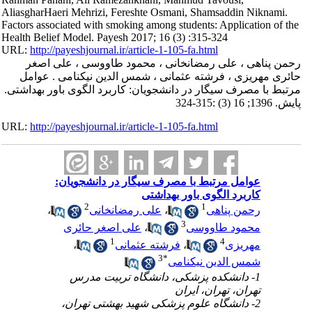
AliasgharHaeri Mehrizi, Fereshte Osmani, Shamsaddin Niknami.
Factors associated with smoking among students: Application of the
Health Belief Model. Payesh 2017; 16 (3) :315-324
URL:
http://payeshjournal.ir/article-1-105-fa.html
رحمن پناهی ، علی رمضانخانی ، محمود طاووسی ، علی اصغر
حائری مهریزی ، فرشته عثمانی ، شمس الدین نیکنامی . عوامل
مرتبط با مصرف سیگار در دانشجویان: کاربرد الگوی باور بهداشتی.
پایش. 1396; 16 (3) :315-324
URL:
http://payeshjournal.ir/article-1-105-fa.html
عوامل مرتبط با مصرف سیگار در دانشجویان:
کاربرد الگوی باور بهداشتی
2
1
رحمن پناهی
،
علی رمضانخانی
،
3
محمود طاووسی
،
علی اصغر حائری
1
4
مهریزی
،
فرشته عثمانی
،
3
*
شمس الدین نیکنامی
1- دانشکده پزشکی، دانشگاه تربیت مدرس
تهران، تهران، ایران
2- دانشگاه علوم پزشکی شهید بهشتی تهران،