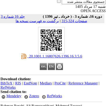
17 مرداد 1405
OPEN
ACCE
دوره 16، شماره 3 - ( خرداد ـ تیر 1396 )
جلد 16 شماره 3
صفحات 324-315
|
برگشت به فهرست نسخه ها
‎ 20.1001.1.16807626.1396.16.3.5.6
Download citation:
BibTeX
|
RIS
|
EndNote
|
Medlars
|
ProCite
|
Reference Manager
|
RefWorks
Send citation to:
Mendeley
Zotero
RefWorks
Rahman Panahi, Ali Ramezankhani, Mahmud Tavousi,