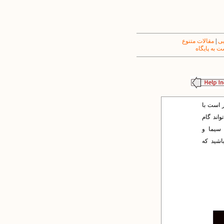
یی
|
مقالات متنوع
 به پایگاه
ر است با
واند گام
 سیما و
باشید که