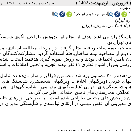
|
جلد 22 شماره 2 صفحات 183-175
بر
ن تهران
2
2
،
مینا جمشیدی اوانکی
یاستگذاران می‌باشد. هدف از انجام این پژوهش طراحی الگوی شایست
ن تهران بود.
صاحبه نیمه ساختاریافته انجام گرفت. در مرحله مطالعه اسنادی، م
م از مصاحبه نیمه ساختاریافته استفاده گردید. مشارکت‌کنندگان خ
ان تامین اجتماعی بودند و به روش نمونه گیری هدفمند انتخاب شدند
تکمیل نمونه ها از روش گلوله برفی استفاده شد. تعداد خبرگان مورد بررسی پس از اشباع نظری ۱۱ نفر بودند. تجزیه ‌و تحلیل ا
نتایج منجر به شناسایی ۴ مضمون فراگیر، ۱۰ مضمون سازمان‌دهنده و ۴۰ مضمون پایه شد. مضامین فراگیر و سازمان‌‌دهن
ای فردی (ویژگی­های اخلاقی، ویژگی­های شخصیتی)، شایستگی‌های ت
)، و شایستگی‌های اجرایی (شایستگی­های مدیریتی و شایستگی‌های رهبری
عملکرد بیمارستان های تامین اجتماعی طراحی گردید.
ران در بخش های مختلف طراحی شده است، اما طراحی ابزارهای خاص
دیریتی آن، نقش مهمی در ارتقای توانمندی و شایستگی مدیران در 