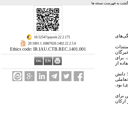
گشت به فهرست نسخه ها
گی‌های
‎ 10.52547/payesh.22.2.175
‎ 20.1001.1.16807626.1402.22.2.5.6
ستندات
Ethics code: IR.IAU.CTB.REC.1401.001
برگان
، برای
طلاعات با استفاده از
ده شامل؛ دانش
عاملی
) بود.
 برای
ارکان