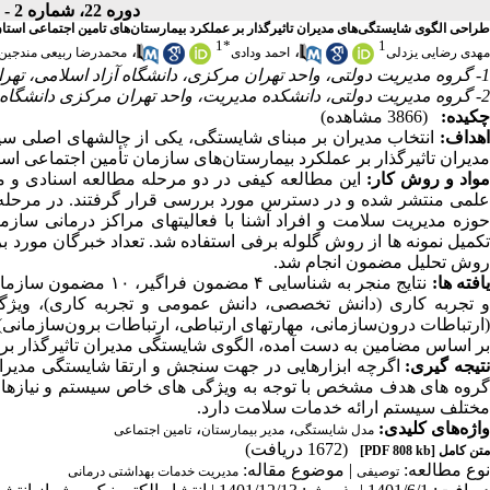
دوره 22، شماره 2 - ( فروردین ـ اردیبهشت 1402 )
طراحی الگوی شایستگی‌های مدیران تاثیرگذار بر عملکرد بیمارستان‌های تامین اجتماعی استا
1
*
1
،
،
مهدی رضایی یزدلی
احمد ودادی
محمدرضا ربیعی مندجین
1- گروه مدیریت دولتی، واحد تهران مرکزی، دانشگاه آزاد اسلامی، تهران، ایران
2- گروه مدیریت دولتی، دانشکده مدیریت، واحد تهران مرکزی دانشگاه آزاد اسلامی، تهران، ایران
چکیده:
(3866 مشاهده)
هداف:
انتخاب مدیران بر مبنای شایستگی، یکی از چالش­های اصلی س
مدیران تاثیرگذار بر عملکرد بیمارستان‌های سازمان تأمین اجتماعی استا
واد و روش کار:
این مطالعه کیفی در دو مرحله مطالعه اسنادی و م
علمی منتشر شده و در دسترس مورد بررسی قرار گرفتند. در مرحله دو
حوزه مدیریت سلامت و افراد آشنا با فعالیت­های مراکز درمانی سازم
روش تحلیل مضمون انجام شد.
افته ها:
و تجربه کاری (دانش تخصصی، دانش عمومی و تجربه کاری)، ویژگی­ه
(ارتباطات درون‌سازمانی، مهارت­های ارتباطی، ارتباطات برون‌سازمانی
بر اساس مضامین به دست آمده، الگوی شایستگی مدیران تاثیرگذار بر 
تیجه گیری:
اگرچه ابزارهایی در جهت سنجش و ارتقا شایستگی مدی
گروه های هدف مشخص با توجه به ویژگی های خاص سیستم و نیازهای م
مختلف سیستم ارائه خدمات سلامت دارد.
واژه‌های کلیدی:
،
،
مدل شایستگی
مدیر بیمارستان
تامین اجتماعی
(1672 دریافت)
متن کامل
[PDF 808 kb]
نوع مطالعه:
| موضوع مقاله:
توصیفی
مدیریت خدمات بهداشتی درمانی