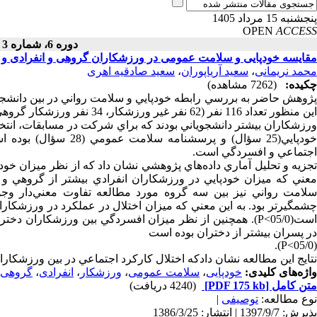
پنجشنبه 15 مرداد 1405
OPEN
ACCESS
دوره 6، شماره 3 - ( تابستان 1386 )
مقایسه خودپایی و سلامت عمومی در ورزشکاران گروهی و انفرادی و ا
محمد نریمانی
،
سعید آریاپوران
،
سعید صادقیه اهری
چکیده:
(7262 مشاهده)
پژوهش حاضر به بررسي رابطه خودپايي و سلامت رواني در بين دانشجو
اين منظور تعداد 116 نفر (62 نفر غير ورزشكار، 34 نفر ورزشكار گروهي و 20 نفر ورزشكار انفرادي) در اين پژوهش شركت كردند.
ورزشكاران بيشتر دانشجوياني بودند كه براي شركت در مسابقات، انت
اجتماعي و افسردگي است.
معني كه ميزان خودپايي در ورزشكاران انفرادي بيشتر از گروهي و 
سلامت رواني نيز بين سه گروه مورد مطالعه تفاوت معني‌دار وج
چشمگير‌تر بود. به اين معني كه ميزان اختلال در عملكرد در ورزشكار
است(05/0>P). همچنين از نظر ميزان افسردگي بين ورزشكاران
در پسران بيشتر از دختران بوده است
(05/0>P).
نتايج اين مطالعه نشان دادكه اختلال كاركرد اجتماعي در بين ورزشكارا
واژه‌های کلیدی:
خودپایی
،
سلامت عمومی
،
ورزشکار
،
انفرادی
،
گروهی
متن کامل
[PDF 175 kb]
(4240 دریافت)
نوع مطالعه:
توصیفی
|
پذیرش: 1397/9/7 | انتشار: 1386/3/25