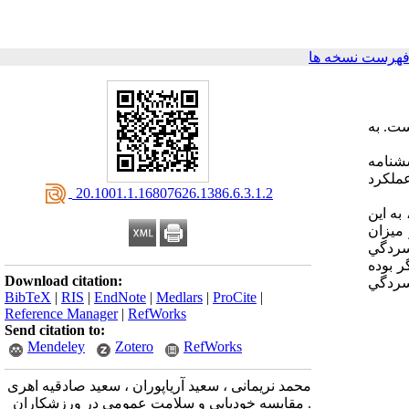
فهرست نسخه ها
ست. به
سشنامه
لال در عملكرد
‎ 20.1001.1.16807626.1386.6.3.1.2
ي داده‌هاي پژوهشي نشان داد كه از نظر ميزان خودپايي بين سه گروه مورد مطالعه تفاوت معني‌دار وجود داشت(05/0>P)، به اين
ميزان
سردگي
ر بوده
Download citation:
فسردگي
BibTeX
|
RIS
|
EndNote
|
Medlars
|
ProCite
|
Reference Manager
|
RefWorks
Send citation to:
Mendeley
Zotero
RefWorks
محمد نریمانی ، سعید آریاپوران ، سعید صادقیه اهری
. مقایسه خودپایی و سلامت عمومی در ورزشکاران