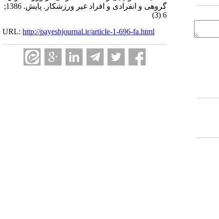
گروهی و انفرادی و افراد غیر ورزشکار. پایش. 1386;
6 (3)
URL:
http://payeshjournal.ir/article-1-696-fa.html