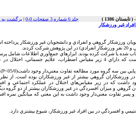
جلد 6 شماره 3 صفحات 0-0
|
برگشت به 
فراد غیر ورزشکار
يان ورزشكار گروهي و انفرادي و دانشجويان غير ورزشكار پرداخته ا
خاب شده يا شركت كرده بودند. ابزارهاي جمع‌آوري اطلاعات شامل پر
خودپايي(25 سؤال) و پرسشنامه سلامت عمومي (28 سؤال) بوده است كه داراي 4 زير مقياس اضطراب، علايم جسماني، اخت
تجزيه و تحليل آمار
در ورزشكاران گروهي بيشتر از غير ورزشكاران بوده است. از نظر 
ود داشت كه در زير مقياس‌هاي اختلال در عملكرد اجتماعي و اف
ان گروهي و ميزان افسردگي در غير ورزشكاران بيشتر از دو گروه ديگ
 دختر و پسر تفاوت معني‌دار وجود داشت به اين معني كه ميانگين نمره ا
نتيمي و افسردگي در بين افراد غير ورزشكار، شيوع بيشتري دارد.