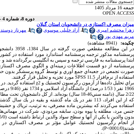
جمعه 16 مرداد 1405
OPEN
ACCESS
دوره 8، شماره 4 - ( پاییز 1388 )
میزان مصرف اکستازی در دانشجویان استان گیلان
زهرا محتشم امیری
،
آزاد خلیلی موسوی
،
مهرناز دوستدا
مریم مهدی پور
چکیده:
(8941 مشاهده)
در اين مطالع
پرسشنامه مذکور ترجمه پرسشنامه استاندارد مورد استفاده در کشورها
ابتدا پرسشنامه به فارسي ترجمه و سپس به انگليسي برگردانده شد و ع
پرسشنامه از دو قسمت اطلاعات زمينه‌اي و الگوي مصرف اكستازي و س
صورت تجمعي در جعبه‌اي جمع آوري و توسط گروه پرسشگر بدون حضور ه
استفاده از نرم‌افزار SPSS 11.5 مورد تجزيه و تحليل قرار گرفتند.
جنس مرد، مطلقه يا بيوه بودن، سابقه مردودي، شركت در مهماني‌هاي
از انجام رگرسيون لجستيك عوامل مؤثر بر مصرف اكستازي در 
شدند(0001/0>P).
مطالعه حاضر نشان مي‌دهد كه اكستازي، بيشترين ماده مصرفي در گر