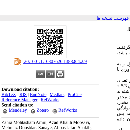
فهرست نسخه ها
،
ر گرفتند.
 باشد،
‎ 20.1001.1.16807626.1388.8.4.2.9
 و به
ري با
 دادند. از اين تعداد،
1966 نفر ( 1/53 درصد) از دانشگاه آزاد اسلامي و 1734 نفر (9/46 درصد) از دانشگاه‌هاي دولتي بودند. 49 درصد مرد و بقيه زن با ميانگين سني 5/3 ±
Download citation:
ک بار داشته‌اند
BibTeX
|
RIS
|
EndNote
|
Medlars
|
ProCite
|
نفر (9/5 درصد) از ساير مواد مخدر
Reference Manager
|
RefWorks
 ساير مواد مخدر،
Send citation to:
نوادگي
Mendeley
Zotero
RefWorks
ديده نشد. پس
 داده
Zahra Mohtasham Amiri, Azad Khalili Moosavi,
Mehrnaz Doostdar- Sanaye, Abbas Jafari Shakib,
 براي