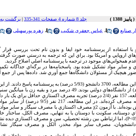
جلد 8 شماره 4 صفحات 341-335
|
برگشت به 
ر صنایع
،
عباس جعفری شکیب
،
زهره پورسهیلی
ه مقطعي صورت گرفته در سال 1384، 3958 دانشجو با استفاده از پرسشنامه خود ايفا و بدون نام تحت بررسي قرا
ي اروپايي و آمريکا بود. براي اين که ترجمه به درستي صورت گرفته
دم همخواني‌هاي موجود در ترجمه با پرسشنامه اصلي اصلاح گرديد.
اير مواد تشكيل شده بود. پاسخنامه‌ها در برگه‌اي جداگانه تکميل
يچيک از مسئولان دانشگاه‌ها جمع آوري شد. داده‌ها پس از جمع آو
براي تحليل داده‌ها از آزمون رگرسيون لجستيك و χ2 استفاده گرديد. در اين مطالعه، 3700 دانشجو (5/93 درصد) به پرسشنامه پاسخ
2/22 سال (دامنه سني46-18 سال) بوده‌اند. از كل دانشجويان تحت مطالعه، 157 نفر (2/4 درصد) تجربه مصرف اكستازي حداقل براي ي
كه از اين افراد، 113 نفر در يك ماه گذشته و بقيه در يك سال گذشته مصرف كرده‌اند. در اين مطالعه، 217 
استفاده مي‌كردند كه بيشترين ماده مصرفي، به ترتيب، ترياك و حشيش بوده‌اند. با آزمون χ2 مصرف اكستازي با مصرف سيگار و
 دوستانه، سکونت با دوستان يا به تنهايي، مصرف الکل، ساختار خا
بدون والدين يا يکي از آنها و سطح سواد والدين ارتباط داشته است (05/0>P)، اما ارتباطي بين رشته تحصيلي، سن و مصرف اکستازي 
دانشجويان، مصرف ساير مواد مخدر، الکل و مصرف سيگار نشان
وه دانشجويان بوده است و لزوم انجام هرچه سريع‌تر مداخلات لازم