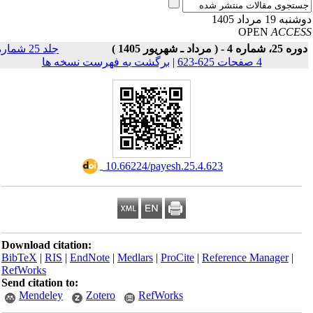
به 19 مرداد 1405
OPEN
ACCE
25، شماره 4 - ( مرداد ـ شهریور 1405 )
جلد 25 شماره
4 صفحات 625-623
|
برگشت به فهرست نسخه ها
‎ 10.66224/payesh.25.4.623
Download citation:
BibTeX
|
RIS
|
EndNote
|
Medlars
|
ProCite
|
Reference Manager
|
RefWorks
Send citation to:
Mendeley
Zotero
RefWorks