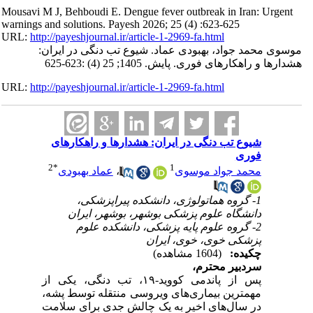
Mousavi M J, Behboudi E. Dengue fever outbreak in Iran: Urgent
warnings and solutions. Payesh 2026; 25 (4) :623-625
URL:
http://payeshjournal.ir/article-1-2969-fa.html
موسوی محمد جواد، بهبودی عماد. شیوع تب دنگی در ایران:
هشدارها و راهکارهای فوری. پایش. 1405; 25 (4) :623-625
URL:
http://payeshjournal.ir/article-1-2969-fa.html
شیوع تب دنگی در ایران: هشدارها و راهکارهای
فوری
2
*
1
محمد جواد موسوی
،
عماد بهبودی
1- گروه هماتولوژی، دانشکده پیراپزشکی،
دانشگاه علوم پزشکی بوشهر، بوشهر، ایران
2- گروه علوم پایه پزشکی، دانشکده علوم
پزشکی خوی، خوی، ایران
چکیده:
(1604 مشاهده)
سردبیر محترم،
پس از پاندمی کووید-۱۹، تب دنگی، یکی از
مهمترین بیماری‌های ویروسی منتقله توسط پشه،
در سال‌های اخیر به یک چالش جدی برای سلامت