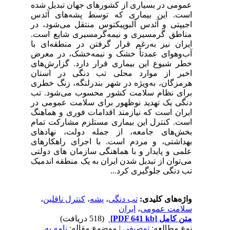
عمومی در بسیاری از کشورهای جهان تبدیل شده
است. این بیماری که توسط پشه‌های آئدس
اجیپتی و آئدس آلبوپیکتوس منتقل می‌شود، در
مناطق گرمسیری و نیمه‌گرمسیری شایع است.
ایران نیز به‌رغم قرار گرفتن در منطقه‌ای با
آب‌وهوای عمدتاً خشک و نیمه‌خشک، در معرض
خطر شیوع این بیماری قرار دارد. گزارش‌های
اخیر از موارد محلی تب دنگی در استان
هرمزگان، به‌ویژه در شهر بندرلنگه، زنگ خطری
برای نظام سلامت کشور محسوب می‌شود. تب
دنگی یک تهدید نوظهور برای سلامت عمومی در
ایران است که نیازمند اقدامات فوری و هماهنگ
است. کنترل این بیماری مستلزم مشارکت تمام
بخش‌های جامعه، از جمله دولت، نهادهای
بهداشتی، و مردم است. با اجرای راهکارهای
علمی و پایدار و با هماهنگی سازمان های دولتی
می‌توان از تبدیل شدن ایران به یک منطقه اندمیک
تب دنگی جلوگیری کرد...
واژه‌های کلیدی:
تب دنگی
،
پشه
،
کنترل ناقلین
،
سلامت عمومی
،
ایران
متن کامل
[PDF 641 kb]
(518 دریافت)
نوع مطالعه:
توصیفی
| موضوع مقاله:
نامه به