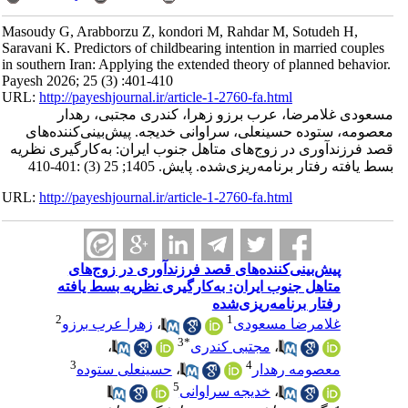
Masoudy G, Arabborzu Z, kondori M, Rahdar M, Sotudeh H,
Saravani K. Predictors of childbearing intention in married couples
in southern Iran: Applying the extended theory of planned behavior.
Payesh 2026; 25 (3) :401-410
URL:
http://payeshjournal.ir/article-1-2760-fa.html
مسعودی غلامرضا، عرب برزو زهرا، کندری مجتبی، رهدار
معصومه، ستوده حسینعلی، سراوانی خدیجه. پیش‌بینی‌کننده‌های
قصد فرزندآوری در زوج‌های متاهل جنوب ایران: به‌کارگیری نظریه
بسط یافته رفتار برنامه‌ریزی‌شده. پایش. 1405; 25 (3) :401-410
URL:
http://payeshjournal.ir/article-1-2760-fa.html
پیش‌بینی‌کننده‌های قصد فرزندآوری در زوج‌های
متاهل جنوب ایران: به‌کارگیری نظریه بسط یافته
رفتار برنامه‌ریزی‌شده
2
1
غلامرضا مسعودی
،
زهرا عرب برزو
3
*
،
مجتبی کندری
،
3
4
معصومه رهدار
،
حسینعلی ستوده
5
،
خدیجه سراوانی