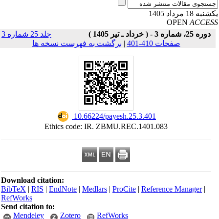
به 18 مرداد 1405
OPEN
ACCE
دوره 25، شماره 3 - ( خرداد ـ تیر 1405 )
جلد 25 شماره 3
صفحات 410-401
|
برگشت به فهرست نسخه ها
‎ 10.66224/payesh.25.3.401
Ethics code: IR. ZBMU.REC.1401.083
Download citation:
BibTeX
|
RIS
|
EndNote
|
Medlars
|
ProCite
|
Reference Manager
|
RefWorks
Send citation to:
Mendeley
Zotero
RefWorks