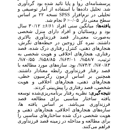
پرسشنامه‌ای روا و پایا تائید شده بود گردآوری
شد. تحلیل داده‌ها با استفاده از آمار توصیفی و
تحلیلی در نرم‌افزار SPSS نسخه ۲۲ بر اساس
سطح معنی دار ۰/۰۵< P نجام شد.
یافته‌ها:
میانگین سنی افراد ۶/۶۱± ۳۰/۱۲ سال
بود و روستائیان و افراد دارای منزل شخصی
به‌صورت معنی‌دار قصد فرزندآوری بالاتری
داشتند. نمره کل زوجین در حیطه
های نگرش،
هنجارهای ذهنی، کنترل رفتاری درک شده، قصد
رفتاری، هنجارهای اخلاقی و هویت شخصی به
ترتیب، ۵۸/۷%، ۶۳/۰۱%، ۵۸/۸۵%، ۷۰/۵۵%،
۷۰/۸۳%، ۷۴/۲%، بود. سازه
های مورد مطالعه با
قصد رفتار فرزندآوری رابطه معنادار داشتند.
همچنین بر اساس آزمون رگرسیون خطی،
هنجارهای ذهنی، هنجارهای اخلاقی و هویت
شخصی، قصد رفتاری را پیش‌بینی ‌کردند.
نتیجه‌گیری:
نظریه رفتار برنامه‌ریزی‌شده توسعه
یافته ساختار مناسبی برای مطالعه قصد
فرزندآوری می‌باشد. بر اساس یافته‏ ها،
سازه
های هنجارهای اخلاقی، هنجارهای ذهنی و
هویت شخصی درک شده ساختارهای مناسبی را
برای مطالعه و مداخله در زمینه قصد فرزندآوری
فراهم می‌کنند.