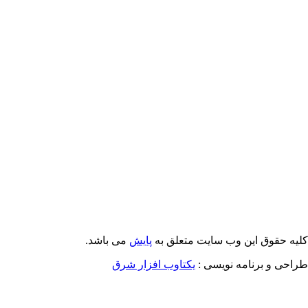
Email: info@Payeshjournal.ir
Web sites: http://www.Payeshjournal.ir
http://www.ihsr.ac.ir
یه حقوق این وب سایت متعلق به
پایش
می باشد.
احی و برنامه نویسی :
یکتاوب افزار شرق