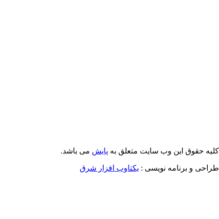
Email: info@Payeshjournal.ir
Web sites: http://www.Payeshjournal.ir
http://www.ihsr.ac.ir
یه حقوق این وب سایت متعلق به
پایش
می باشد.
احی و برنامه نویسی :
یکتاوب افزار شرق