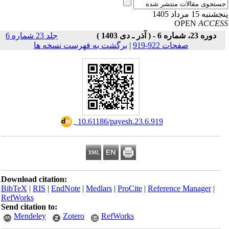
نبه 15 مرداد 1405
OPEN
ACCE
دوره 23، شماره 6 - ( آذر ـ دی 1403 )
جلد 23 شماره 6
صفحات 922-919
|
برگشت به فهرست نسخه ها
‎ 10.61186/payesh.23.6.919
Download citation:
BibTeX
|
RIS
|
EndNote
|
Medlars
|
ProCite
|
Reference Manager
|
RefWorks
Send citation to:
Mendeley
Zotero
RefWorks