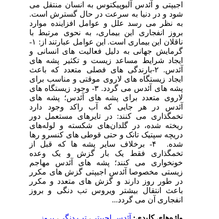
اجیپتی و آئدس آلبوپیکتوس به انسان منتقل می
شود و در دنیا به سرعت در حال گسترش است.
به نظر می رسد علل و عوامل افزاینده موارد
بروز انفجاری این بیماری، به نحوی مرتبط با
ناقلان این بیماری است. این عوامل عبارتند از: ۱-
گرمایش جهانی به دلیل فعالیت های انسانی و
ایجاد شرایط مساعد زیست و تکثیر پشه های
آئدس. ۲-بارندگی های فصلی متعدد که باعث
ایجاد زیستگاه های لاروی موقتی و مناسب برای
پشه های آئدس می گردد. ۳- وجود زیستگاه های
لاروی متعدد برای پشه های آئدس؛ پشه های
آئدس در هر جایی که آب راکد وجود دارد
تخمگذاری می کنند: در تایر‌های مستعمل دور
ریخته شده، در گلدان‌های شکسته و لوله‌های
دریچه سپتیک تانک و حتی قوطی های کنسرو رها
شده. ۴- برخلاف سایر پشه ها که قبل از
تخمگذاری فقط یک بار گزش و یک وعده
خونخواری می کنند؛ پشه های آئدس مهاجم
زیستی مخصوصا آئدس اجیپتی گزش های مکرر
در طور روز دارند و گزش های متعدد و مکرر
باعث انتقال بیشتر ویروس تب دنگی و بروز
انفجاری آن می گردد...
واژه‌های کلیدی:
آئدس اجیپتی
،
تب دنگی
،
بروز