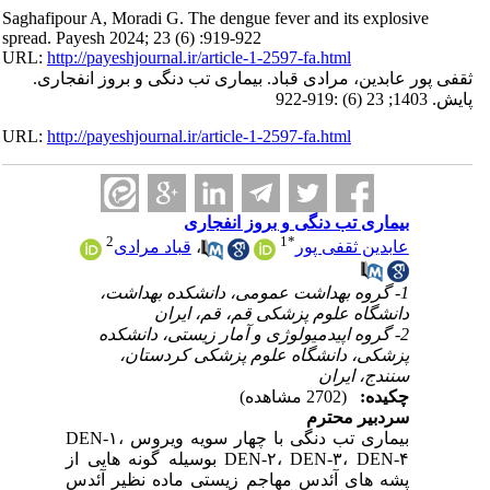
Saghafipour A, Moradi G. The dengue fever and its explosive
spread. Payesh 2024; 23 (6) :919-922
URL:
http://payeshjournal.ir/article-1-2597-fa.html
ثقفی پور عابدین، مرادی قباد. بیماری تب دنگی و بروز انفجاری.
پایش. 1403; 23 (6) :919-922
URL:
http://payeshjournal.ir/article-1-2597-fa.html
بیماری تب دنگی و بروز انفجاری
2
1
*
عابدین ثقفی پور
،
قباد مرادی
1- گروه بهداشت عمومی، دانشکده بهداشت،
دانشگاه علوم پزشکی قم، قم، ایران
2- گروه اپیدمیولوژی و آمار زیستی، دانشکده
پزشکی، دانشگاه علوم پزشکی کردستان،
سنندج، ایران
چکیده:
(2702 مشاهده)
سردبیر محترم
بیماری تب دنگی با چهار سویه ویروس DEN-۱،
DEN-۲، DEN-۳، DEN-۴ بوسیله گونه هایی از
پشه های آئدس مهاجم زیستی ماده نظیر آئدس