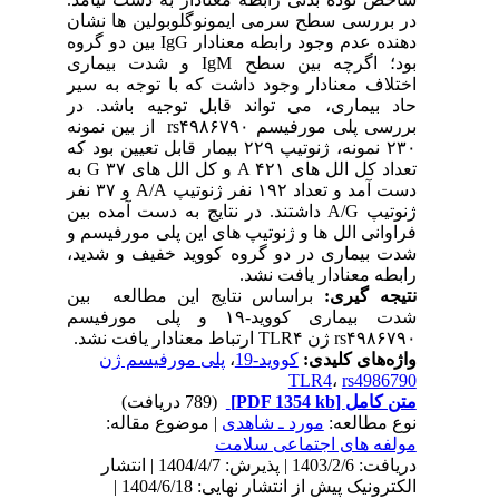
در بررسی سطح سرمی ایمونوگلوبولین ها نشان
دهنده عدم وجود رابطه معنادار IgG بین دو گروه
بود؛ اگرچه بین سطح IgM و شدت بیماری
اختلاف معنادار وجود داشت که با توجه به سیر
حاد بیماری، می تواند قابل توجیه باشد. در
بررسی پلی مورفیسم rs۴۹۸۶۷۹۰ از بین نمونه
۲۳۰ نمونه، ژنوتیپ ۲۲۹ بیمار قابل تعیین بود که
تعداد کل الل های A ۴۲۱ و کل الل های G ۳۷ به
دست آمد و تعداد ۱۹۲ نفر ژنوتیپ A/A و ۳۷ نفر
ژنوتیپ A/G داشتند. در نتایج به دست آمده بین
فراوانی الل ها و ژنوتیپ های این پلی مورفیسم و
شدت بیماری در دو گروه کووید خفیف و شدید،
رابطه معنادار یافت نشد.
نتیجه­ گیری:
براساس نتایج این مطالعه بین
شدت بیماری کووید-۱۹ و پلی مورفیسم
rs۴۹۸۶۷۹۰ ژن TLR۴ ارتباط معنادار یافت نشد.
واژه‌های کلیدی:
کووید-19
،
پلی مورفیسم ژن
TLR4
،
rs4986790
متن کامل
[PDF 1354 kb]
(789 دریافت)
نوع مطالعه:
مورد ـ شاهدی
| موضوع مقاله:
مولفه های اجتماعی سلامت
دریافت: 1403/2/6 | پذیرش: 1404/4/7 | انتشار
الکترونیک پیش از انتشار نهایی: 1404/6/18 |