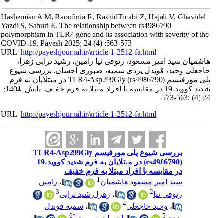
Hashemian A M, Raoufinia R, RashidTorabi Z, Hajali V, Ghavidel
Yazdi S, Saburi E. The relationship between rs4986790
polymorphism in TLR4 gene and its association with severity of the
COVID-19. Payesh 2025; 24 (4) :563-573
URL:
http://payeshjournal.ir/article-1-2512-fa.html
هاشمیان سید امیر مسعود، رئوفی نیا رامین، رشید ترابی زهرا،
حاجعلی وحید، قویدل یزدی سمیه، صبوری احسان. بررسی شیوع
پلی مورفیسم TLR4-Asp299Gly (rs4986790) در مبتلایان به فرم
شدید کووید-19 در مقایسه با افراد مبتلا به فرم خفیف. پایش. 1404;
24 (4) :563-573
URL:
http://payeshjournal.ir/article-1-2512-fa.html
بررسی شیوع پلی مورفیسم TLR4-Asp299Gly
(rs4986790) در مبتلایان به فرم شدید کووید-19
در مقایسه با افراد مبتلا به فرم خفیف
1
سید امیر مسعود هاشمیان
،
رامین
3
2
رئوفی نیا
،
زهرا رشید ترابی
4
،
وحید حاجعلی
،
سمیه قویدل
6
*
5
یزدی
،
احسان صبوری