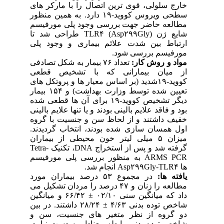
خارج سلولی، قوی ترین اتصال را با مارکر های
سطحی ویروس کووید-۱۹ دارد. به همین منظور
مطالعه حاضر جهت بررسی وجود پلی مورفیسم
شایع ژن TLR۴ (Asp۲۹۹Gly) طراحی شد تا
ارتباط بین شدت علائم بیماری و وجود پلی
مورفیسم بررسی شود.
مواد و روش کار:
تعداد ۷۶ بیمار به شکل تصادفی
از میان بیمارانی که با تشخیص قطعی
کووید-۱۹شدید (بر اساس معیار ها و پروتکل های
تعیین شده توسط وزارت بهداشت) و ۱۵۴ بیمار
دیگر تشخیص کووید-۱۹ برای آن ها قطعی شده
بود و فاقد علایم بالینی بودند و یا تنها علایم بالینی
خفیف داشتند و از لحاظ سن و جنسیت با گروه
اول همسان سازی شده بودند، انتخاب گردیدند.
میزان ۵ میلی لیتر خون محیطی از بیماران
گرفته شد و پس از استخراج DNA، تکنیک Tetra-
ARMS PCR به منظور بررسی پلی مورفیسم
ها Asp۲۹۹Gly-TLR۴ انجام شد.
یافته­ ها:
در مجموع ۵۳ درصد بیماران مورد
مطالعه را زنان و ۴۷ درصد را مردان تشکیل می
داد که میانگین سنی ۰۲/۱۰ ± ۶۶/۴۲ و میانگین
شاخص توده بدنی ۴/۶۳ ± ۲۸/۲۴ داشتند. در بین
دو گروه از نظر متغیر های جنسیت، سن و
شاخص توده بدنی رابطه معنادار به دست نیامد.