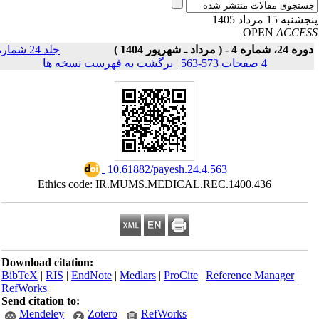
نبه 15 مرداد 1405
OPEN
ACCE
24، شماره 4 - ( مرداد ـ شهریور 1404 )
جلد 24 شماره
4 صفحات 573-563
|
برگشت به فهرست نسخه ها
‎ 10.61882/payesh.24.4.563
Ethics code: IR.MUMS.MEDICAL.REC.1400.436
Download citation:
BibTeX
|
RIS
|
EndNote
|
Medlars
|
ProCite
|
Reference Manager
|
RefWorks
Send citation to:
Mendeley
Zotero
RefWorks