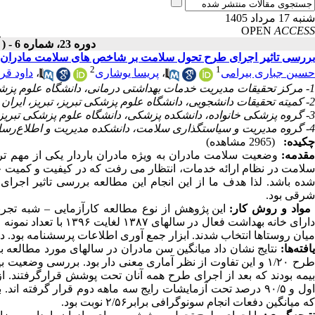
شنبه 17 مرداد 1405
OPEN
ACCESS
دوره 23، شماره 6 - ( آذر ـ دی 1403 )
بررسی تاثیر اجرای طرح تحول سلامت بر شاخص های سلامت مادران باردار اس
2
1
حسین جباری بیرامی
،
پریسا یوشاری
،
داود قر
1- مرکز تحقیقات مدیریت خدمات بهداشتی درمانی، دانشگاه علوم پزشکی تبریز، تبریز، ایران
2- کمیته تحقیقات دانشجویی، دانشگاه علوم پزشکی تبریز، تبریز، ایران
3- گروه پزشکی خانواده، دانشکده پزشکی، دانشگاه علوم پزشکی تبریز، تبریز، ایران
4- گروه مدیریت و سیاستگذاری سلامت، دانشکده مدیریت و اطلاع‌رسانی پزشکی، دانشگاه علوم پزشکی تبریز، تبریز، ایران
چکیده:
(2965 مشاهده)
مقدمه:
وضعیت سلامت مادران به ویژه مادران باردار یکی از مهم 
سلامت در نظام ارائه خدمات، انتظار می رفت که در کیفیت و کمیت خد
شده باشد. لذا هدف ما از این انجام این مطالعه بررسی تاثیر اجر
شرقی بود.
واد و روش کار:
این پژوهش از نوع مطالعه کارآزمایی – شبه تجر
میان روستاها انتخاب شدند. ابزار جمع آوری اطلاعات پرسشنامه بود. داده‌ها به وسیله نرم افزار آ
افته‌ها:
که میانگین دفعات انجام سونوگرافی برابر۲/۵۶ نوبت بود.