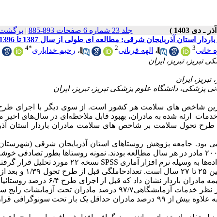
جلد 23 شماره 6 صفحات 893-885
|
برگشت 
تان آذربایجان شرقی: مطالعه ای طولی از سال 1387 تا 1396
4
*
2
3
ه خانی
،
الهه قربانی
،
رحیم خدایاری
ترین شاخص های سلامت هر کشور است. از سوی دیگر با اجرای طرح
مات ارئه شده به مادران، بهبود قابل ملاحظه‌ای در سال‌های اخیر 
ای طرح تحول سلامت بر شاخص های سلامت مادران باردار استان آذرب
بی بود. جامعه پژوهش روستاهای استان آذربایجان شرقی (شهرستان ت
دارای خانه بهداشت فعال در سالهای ۱۳۸۷ لغایت ۱۳۹۶ با تعداد نمونه ۲۰۰ مادر در هر سال مطالعه بودند. نمونه روستاها بطور تصادف
ماری SPSS نسخه ۲۲ مورد تحلیل قرار گرفتند.
نتایج نشان داد میانگین سن مادران در سالهای مورد مطالعه بین ۲۵ تا ۲۷ 
طرح ۱/۲۰ و این تفاوت از نظر آماری معنی دار بود. بررسی وضعیت بیمه مادران باردار نشان داد که 
بیمه بودند که بعد از اجرای طرح همه آنان تحت پوشش قرارگرفتند. از نظر خدمات آزمایشگاهی۹۷/۷ درصد مادران تحت آز
اول و ۹۰/۵ درصد تحت آزمایشات رایج سه ماهه دوم قرار گرفته اند. به علاوه بیش از ۹۹ درصد مادران حداقل یک بار تحت سونو