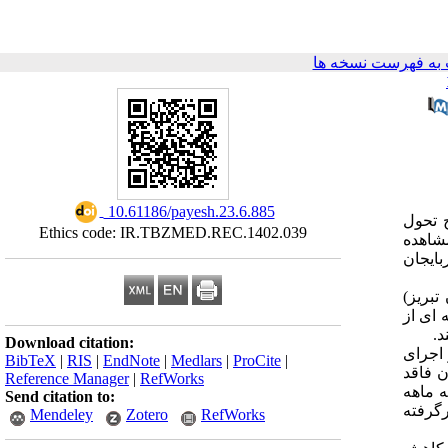
به فهرست نسخه ها
‎ 10.61186/payesh.23.6.885
 تحول
Ethics code: IR.TBZMED.REC.1402.039
مشاهده
ایجان
بریز)
ی خوشه ای از
Download citation:
سال است. تعدادحاملگی قبل از طرح تحول ۱/۳۹ و بعد از اجرای
BibTeX
|
RIS
|
EndNote
|
Medlars
|
ProCite
|
قبل از اجرای طرح ۶/۴ درصد روستائیان فاقد
Reference Manager
|
RefWorks
مایشات رایج سه ماهه
Send citation to:
گرافی قرارگرفته
Mendeley
Zotero
RefWorks