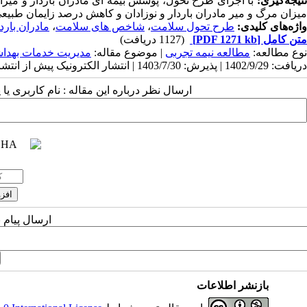
نتیجه‌گیری:
با اجرای طرح تحول، پوشش بیمه ای مادران باردار و میز
میزان مرگ و میر مادران باردار و نوزادان و کاهش درصد زایمان طبی
واژه‌های کلیدی:
طرح تحول سلامت
،
شاخص های سلامت
،
مادران باردا
متن کامل
[PDF 1271 kb]
(1127 دریافت)
نوع مطالعه:
مطالعه نیمه تجربی
| موضوع مقاله:
مدیریت خدمات بهداش
دریافت: 1402/9/29 | پذیرش: 1403/7/30 | انتشار الکترونیک پیش از انتشار نهایی: 1403/9/18 | انتشار: 1403/9/24
ارسال نظر درباره این مقاله : نام کاربری ی
ارسال پیام 
بازنشر اطلاعات