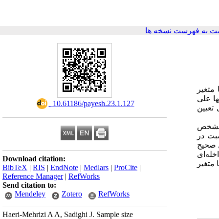
ت به فهرست نسخه ها
 متغیر
ها علی
‎ 10.61186/payesh.23.1.127
 تعیین
س مشخص
سبت در
ل صحیح
خله‌ای
Download citation:
 متغیر
BibTeX
|
RIS
|
EndNote
|
Medlars
|
ProCite
|
Reference Manager
|
RefWorks
Send citation to:
Mendeley
Zotero
RefWorks
Haeri-Mehrizi A A, Sadighi J. Sample size