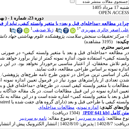
شنبه 17 مرداد 1405
OPEN
ACCESS
دوره 23، شماره 1 - ( بهمن ـ اسفند 1402 )
چرا در مطالعه «مداخله‌ای قبل و بعد» با متغیر وابسته کیفی، نباید از 
1
1
*
علی اصغر حائری مهریزی
،
ژیلا صدیقی
1- مرکز تحقیقات سنجش سلامت، پژوهشکده علوم بهداشتی جهاد دانشگاهی، تهران، ایران
چکیده:
(3195 مشاهده)
سردبیر محترم،
در مطالعه «مداخله‌ای قبل و بعد با متغیر وابسته کیفی» در صورتی ک
وابسته کیفی» استفاده شود، اندازه نمونه کمتر از نیاز برآورد خواهد شد
رغم تلاش محققان، از اعتبار مناسبی برخوردار نخواهد بود. در این
اندازه نمونه بر اساس طراحی مطالعه، دقت نمایند.
یکی از اساسی ترین مراحل در تدوین طرح نامه طرح‌های پژوهشی/ پای
شدن تعدادی از پارامترهای مورد نیاز در فرمول تعیین اندازه نمونه 
مطالعات با متغیر وابسته کیفی است. در طرح‌های «مداخله‌ای قبل و بع
تعیین اندازه نمونه در این قبیل مطالعات است. در یک مقاله جداگانه 
قبل و بعد با متغیر وابسته کمی» اشاره شده است و در این مقاله به نکا
وابسته کیفی با طراحی قبل و بعد (دارای گروه های جفت شده یا paired) » اشاره شده است...
واژه‌های کلیدی:
اندازه نمونه
،
مطالعات مداخله‌ای
متن کامل
[PDF 641 kb]
(1504 دریافت)
نوع مطالعه:
نامه به سردبیر
| موضوع مقاله:
نامه به سردبیر
دریافت: 1402/8/7 | پذیرش: 1402/8/10 | انتشار الکترونیک پیش از انتشار نهایی: 1402/8/22 | انتشار: 1402/10/6